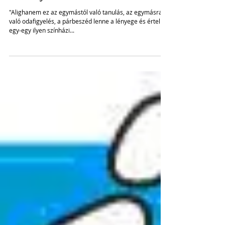
A színház profán szentély - a
2019-es Magyar Művek
Szemléjéről
"Alighanem ez az egymástól való tanulás, az egymásra
való odafigyelés, a párbeszéd lenne a lényege és értelme
egy-egy ilyen színházi...