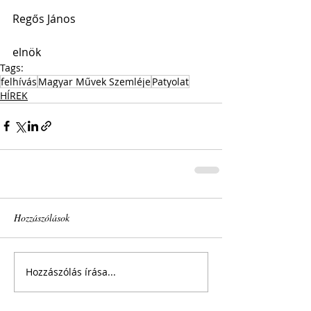
Regős János
elnök
Tags:
felhívás
Magyar Művek Szemléje
Patyolat
HÍREK
Hozzászólások
Hozzászólás írása...