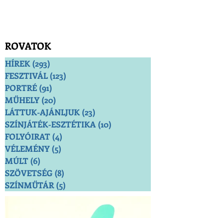
ROVATOK
HÍREK
(293)
293 bejegyzés
FESZTIVÁL
(123)
123 bejegyzés
PORTRÉ
(91)
91 bejegyzés
MŰHELY
(20)
20 bejegyzés
LÁTTUK-AJÁNLJUK
(23)
23 bejegyzés
SZÍNJÁTÉK-ESZTÉTIKA
(10)
10 bejegyzés
FOLYÓIRAT
(4)
4 bejegyzés
VÉLEMÉNY
(5)
5 bejegyzés
MÚLT
(6)
6 bejegyzés
SZÖVETSÉG
(8)
8 bejegyzés
SZÍNMŰTÁR
(5)
5 bejegyzés