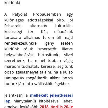
küldünk)
A Patyolat Próbaüzemben egy 
különleges adottságokkal bíró, jól 
felszerelt, alternatív kulturális-
közösségi tér. Két, előadások 
tartására alkalmas terem áll majd 
rendelkezésünkre. Igény esetén 
küldünk róluk ismertetőt, illetve 
helyszínbejárást biztosítunk. Mivel 
szeretnénk, ha minél többen végig 
maradni tudnátok, kérésre, segítünk 
olcsó szálláshelyet találni, ha a külső 
támogatás megérkezik, akkor hozzá 
tudunk járulni a szállásköltségekhez.
Jelentkezni a 
mellékelt jelentkezési 
lap
 hiánytalan(!) kitöltésével lehet, 
amelyet legkésőbb 
2018. április 20-ig