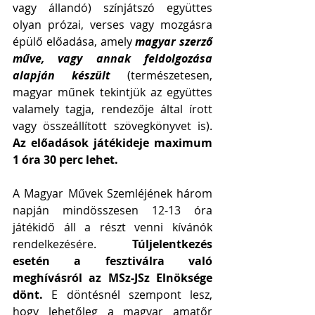
vagy állandó) színjátszó együttes 
olyan prózai, verses vagy mozgásra 
épülő előadása, amely 
magyar szerző 
műve, vagy annak feldolgozása 
alapján készült 
(természetesen, 
magyar műnek tekintjük az együttes 
valamely tagja, rendezője által írott 
vagy összeállított szövegkönyvet is). 
Az előadások játékideje maximum 
1 óra 30 perc lehet.
A Magyar Művek Szemléjének három 
napján mindösszesen 12-13 óra 
játékidő áll a részt venni kívánók 
rendelkezésére. 
Túljelentkezés 
esetén a fesztiválra való 
meghívásról az MSz-JSz Elnöksége 
dönt. 
E döntésnél szempont lesz, 
hogy lehetőleg a magyar amatőr 