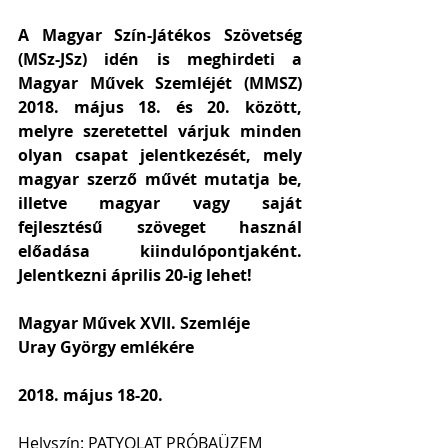
A Magyar Szín-Játékos Szövetség 
(MSz-JSz) idén is meghirdeti a 
Magyar Művek Szemléjét (MMSZ) 
2018. május 18. és 20. között, 
melyre szeretettel várjuk minden 
olyan csapat jelentkezését, mely 
magyar szerző művét mutatja be, 
illetve magyar vagy saját 
fejlesztésű szöveget használ 
előadása kiindulópontjaként. 
Jelentkezni április 20-ig lehet!
Magyar Művek XVII. Szemléje
Uray György emlékére
2018. május 18-20.
Helyszín: PATYOLAT PRÓBAÜZEM