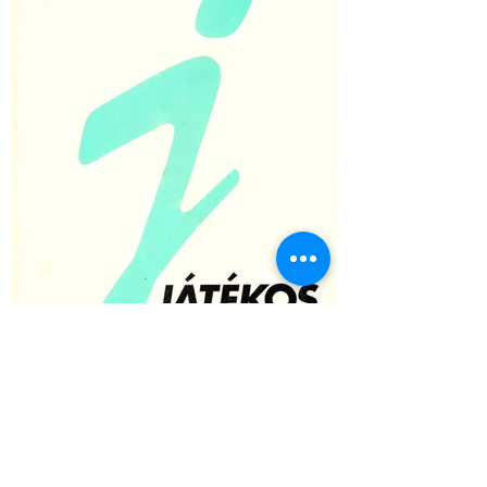
JÁTÉKOS 98/1 - április