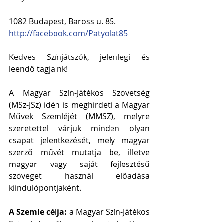
1082 Budapest, Baross u. 85.
http://facebook.com/Patyolat85
Kedves Színjátszók, jelenlegi és 
leendő tagjaink!
A Magyar Szín-Játékos Szövetség 
(MSz-JSz) idén is meghirdeti a Magyar 
Művek Szemléjét (MMSZ), melyre 
szeretettel várjuk minden olyan 
csapat jelentkezését, mely magyar 
szerző művét mutatja be, illetve 
magyar vagy saját fejlesztésű 
szöveget használ előadása 
kiindulópontjaként.
A Szemle célja: 
a Magyar Szín-Játékos 