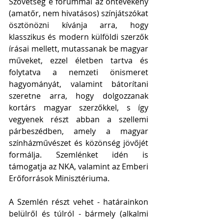
Szövetség e fórummal az öntevékeny 
(amatőr, nem hivatásos) színjátszókat 
ösztönözni kívánja arra, hogy 
klasszikus és modern külföldi szerzők 
írásai mellett, mutassanak be magyar 
műveket, ezzel életben tartva és 
folytatva a nemzeti önismeret 
hagyományát, valamint bátorítani 
szeretne arra, hogy dolgozzanak 
kortárs magyar szerzőkkel, s így 
vegyenek részt abban a szellemi 
párbeszédben, amely a magyar 
színházművészet és közönség jövőjét 
formálja. Szemlénket idén is 
támogatja az NKA, valamint az Emberi 
Erőforrások Minisztériuma.
A Szemlén részt vehet - határainkon 
belülről és túlról - bármely (alkalmi 