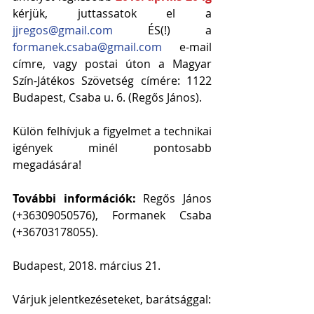
kérjük, juttassatok el a 
jjregos@gmail.com
 ÉS(!) a 
formanek.csaba@gmail.com
 e-mail 
címre, vagy postai úton a Magyar 
Szín-Játékos Szövetség címére: 1122 
Budapest, Csaba u. 6. (Regős János).
Külön felhívjuk a figyelmet a technikai 
igények minél pontosabb 
megadására!
További információk:
 Regős János  
(+36309050576), Formanek Csaba 
(+36703178055). 
Budapest, 2018. március 21.
Várjuk jelentkezéseteket, barátsággal: