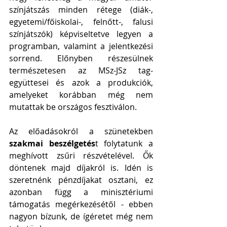
színjátszás minden rétege (diák-, 
egyetemi/főiskolai-, felnőtt-, falusi 
színjátszók) képviseltetve legyen a 
programban, valamint a jelentkezési 
sorrend. Előnyben részesülnek 
természetesen az MSz-JSz tag-
együttesei és azok a produkciók, 
amelyeket korábban még nem 
mutattak be országos fesztiválon.
Az előadásokról a szünetekben 
szakmai beszélgetés
t folytatunk a 
meghívott zsűri részvételével. Ők 
döntenek majd díjakról is. Idén is 
szeretnénk pénzdíjakat osztani, ez 
azonban függ a minisztériumi 
támogatás megérkezésétől - ebben 
nagyon bízunk, de ígéretet még nem 