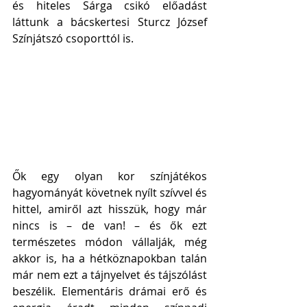
és hiteles Sárga csikó előadást 
láttunk a bácskertesi Sturcz József 
Színjátszó csoporttól is. 
Ők egy olyan kor színjátékos 
hagyományát követnek nyílt szívvel és 
hittel, amiről azt hisszük, hogy már 
nincs is – de van! – és ők ezt 
természetes módon vállalják, még 
akkor is, ha a hétköznapokban talán 
már nem ezt a tájnyelvet és tájszólást 
beszélik. Elementáris drámai erő és 