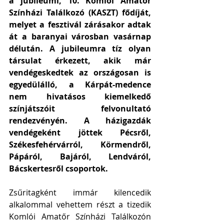
a jubileumi, 10. Komlói Amatőr 
Színházi Találkozó (KASZT) fődíját, 
melyet a fesztivál zárásakor adtak 
át a baranyai városban vasárnap 
délután. A jubileumra tíz olyan 
társulat érkezett, akik már 
vendégeskedtek az országosan is 
egyedülálló, a Kárpát-medence 
nem hivatásos kiemelkedő 
színjátszóit felvonultató 
rendezvényén. A házigazdák 
vendégeként jöttek Pécsről, 
Székesfehérvárról, Körmendről, 
Pápáról, Bajáról, Lendváról, 
Bácskertesről csoportok.
Zsűritagként immár kilencedik 
alkalommal vehettem részt a tizedik 
Komlói Amatőr Színházi Találkozón 