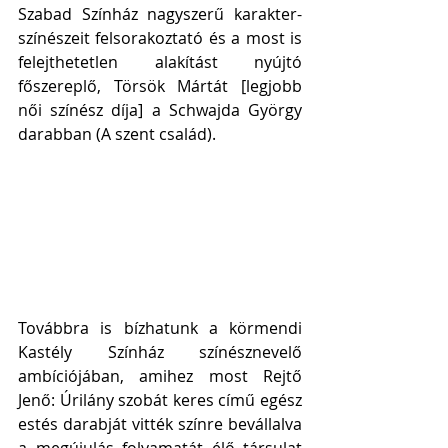
Szabad Színház nagyszerű karakter-
színészeit felsorakoztató és a most is 
felejthetetlen alakítást nyújtó 
főszereplő, Törsök Mártát [legjobb 
női színész díja] a Schwajda György 
darabban (A szent család). 
Továbbra is bízhatunk a körmendi 
Kastély Színház színésznevelő 
ambíciójában, amihez most Rejtő 
Jenő: Úrilány szobát keres című egész 
estés darabját vitték színre bevállalva 
a megújulás folyamatát élő társulat 