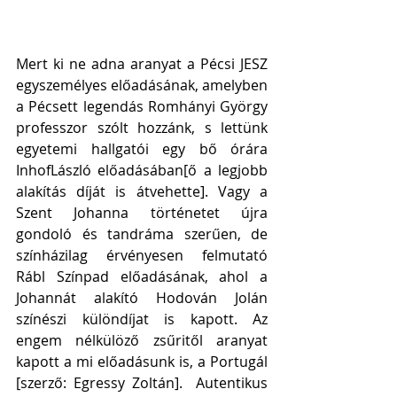
Mert ki ne adna aranyat a Pécsi JESZ 
egyszemélyes előadásának, amelyben 
a Pécsett legendás Romhányi György 
professzor szólt hozzánk, s lettünk 
egyetemi hallgatói egy bő órára 
InhofLászló előadásában[ő a legjobb 
alakítás díját is átvehette]. Vagy a 
Szent Johanna történetet újra 
gondoló és tandráma szerűen, de 
színházilag érvényesen felmutató 
Rábl Színpad előadásának, ahol a 
Johannát alakító Hodován Jolán 
színészi különdíjat is kapott. Az 
engem nélkülöző zsűritől aranyat 
kapott a mi előadásunk is, a Portugál 
[szerző: Egressy Zoltán].  Autentikus 