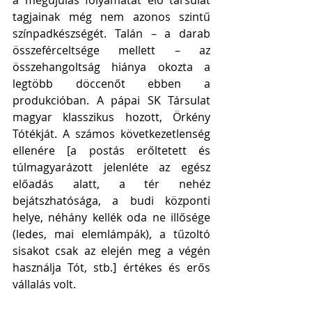
tagjainak még nem azonos szintű 
színpadkészségét. Talán – a darab 
összeférceltsége mellett – az 
összehangoltság hiánya okozta a 
legtöbb döccenőt ebben a 
produkcióban. A pápai SK Társulat 
magyar klasszikus hozott, Örkény 
Tótékját. A számos következetlenség 
ellenére [a postás erőltetett és 
túlmagyarázott jelenléte az egész 
előadás alatt, a tér nehéz 
bejátszhatósága, a budi központi 
helye, néhány kellék oda ne illősége 
(ledes, mai elemlámpák), a tűzoltó 
sisakot csak az elején meg a végén 
használja Tót, stb.] értékes és erős 
vállalás volt.