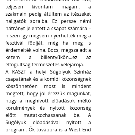
teljesen kivontam magam, a 
szakmain pedig átültem az ítészeket 
hallgatók soraiba. Ez persze némi 
hátrányt jelentett a csapat számára – 
hiszen így mégsem nyerhették meg a 
fesztivál fődíját, még ha meg is 
érdemelték volna. Bocs, megszaladt a 
kezem a billentyűkön...ez az 
elfogultság természetes velejárója.
A KASZT a helyi Súgólyuk Színház 
csapatának és a komlói közönségnek 
köszönhetően most is mindent 
megtett, hogy jól érezzük magunkat, 
hogy a meghívott előadások méltó 
körülmények és nyitott közönség 
előtt mutatkozhassanak be. A 
Súgólyuk előadásával nyitott a 
program. Ők továbbra is a West End 