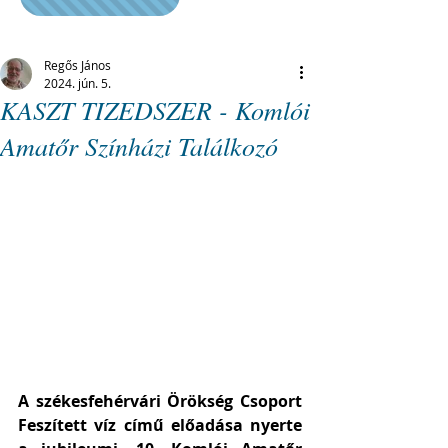
Regős János
2024. jún. 5.
KASZT TIZEDSZER - Komlói
Amatőr Színházi Találkozó
A székesfehérvári Örökség Csoport 
Feszített víz című előadása nyerte 