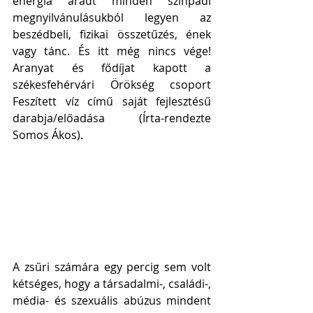
energia áradt minden színpadi 
megnyilvánulásukból legyen az 
beszédbeli, fizikai összetűzés, ének 
vagy tánc. És itt még nincs vége! 
Aranyat és fődíjat kapott a 
székesfehérvári Örökség csoport 
Feszített víz című saját fejlesztésű 
darabja/előadása (Írta-rendezte 
Somos Ákos). 
A zsűri számára egy percig sem volt 
kétséges, hogy a társadalmi-, családi-, 
média- és szexuális abúzus mindent 