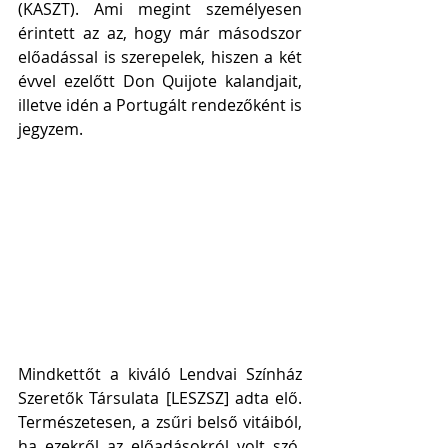
(KASZT). Ami megint személyesen 
érintett az az, hogy már másodszor 
előadással is szerepelek, hiszen a két 
évvel ezelőtt Don Quijote kalandjait, 
illetve idén a Portugált rendezőként is 
jegyzem. 
Mindkettőt a kiváló Lendvai Színház 
Szeretők Társulata [LESZSZ] adta elő. 
Természetesen, a zsűri belső vitáiból, 
ha ezekről az előadásokról volt szó, 