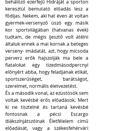
behálózó ezerfejű Hidráját a sporton 
keresztül bemutató előadás lesz a 
fődíjas. Nekem, aki hat éven át voltan 
gyermek-versenyző úszó egy másik 
kor sportvilágában (hatvanas évek) 
tudtam, de mégis ijesztő volt átélni 
általuk ennek a mai kornak a beteges 
verseny- imádatát, azt, hogy micsoda 
perverz erők hajszolják ma bele a 
fiatalokat egy tizedmásodpercnyi 
előnyért abba, hogy feladjanak etikát, 
sportszerűséget, barátságot, 
szerelmet, normális életvezetést.
És a második vonal, az ezüstösök sem 
voltak kevésbé erős előadások. Mert 
ki ne tisztelné és tartaná kevésbé 
fontosnak a pécsi Escargo 
diákszínjátszóinak Életfélelem című 
előadását, vagy a székesfehérvári 