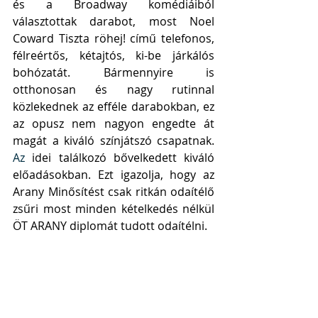
és a Broadway komédiáiból 
választottak darabot, most Noel 
Coward Tiszta röhej! című telefonos, 
félreértős, kétajtós, ki-be járkálós 
bohózatát. Bármennyire is 
otthonosan és nagy rutinnal 
közlekednek az efféle darabokban, ez 
az opusz nem nagyon engedte át 
magát a kiváló színjátszó csapatnak.
Az
 idei találkozó bővelkedett kiváló 
előadásokban. Ezt igazolja, hogy az 
Arany Minősítést csak ritkán odaítélő 
zsűri most minden kételkedés nélkül 
ÖT ARANY diplomát tudott odaítélni. 