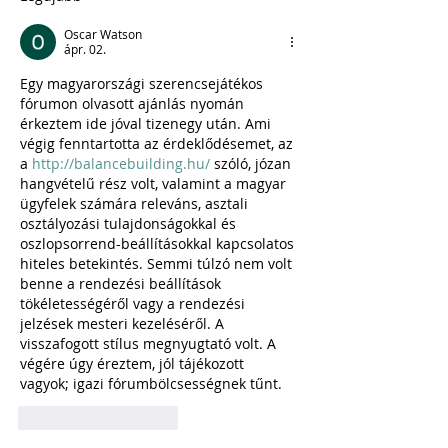
Oscar Watson
ápr. 02.
Egy magyarországi szerencsejátékos 
fórumon olvasott ajánlás nyomán 
érkeztem ide jóval tizenegy után. Ami 
végig fenntartotta az érdeklődésemet, az 
a 
http://balancebuilding.hu/
 szóló, józan 
hangvételű rész volt, valamint a magyar 
ügyfelek számára releváns, asztali 
osztályozási tulajdonságokkal és 
oszlopsorrend-beállításokkal kapcsolatos 
hiteles betekintés. Semmi túlzó nem volt 
benne a rendezési beállítások 
tökéletességéről vagy a rendezési 
jelzések mesteri kezeléséről. A 
visszafogott stílus megnyugtató volt. A 
végére úgy éreztem, jól tájékozott 
vagyok; igazi fórumbölcsességnek tűnt.
Kedvelés
Válasz