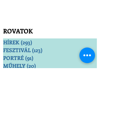
ROVATOK
HÍREK
(293)
293 bejegyzés
FESZTIVÁL
(123)
123 bejegyzés
PORTRÉ
(91)
91 bejegyzés
MŰHELY
(20)
20 bejegyzés
LÁTTUK-AJÁNLJUK
(23)
23 bejegyzés
SZÍNJÁTÉK-ESZTÉTIKA
(10)
10 bejegyzés
FOLYÓIRAT
(4)
4 bejegyzés
VÉLEMÉNY
(5)
5 bejegyzés
MÚLT
(6)
6 bejegyzés
SZÖVETSÉG
(8)
8 bejegyzés
SZÍNMŰTÁR
(5)
5 bejegyzés