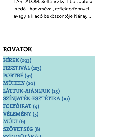
TARTALOM: Solténszky Tibor: Játékos
krédó - hagymával, reflektorfénnyel -
avagy a kiadó beköszöntője Nánay
István: Hol tartunk? - Tűnődés...
ROVATOK
HÍREK
(293)
293 bejegyzés
FESZTIVÁL
(123)
123 bejegyzés
PORTRÉ
(91)
91 bejegyzés
MŰHELY
(20)
20 bejegyzés
LÁTTUK-AJÁNLJUK
(23)
23 bejegyzés
SZÍNJÁTÉK-ESZTÉTIKA
(10)
10 bejegyzés
FOLYÓIRAT
(4)
4 bejegyzés
VÉLEMÉNY
(5)
5 bejegyzés
MÚLT
(6)
6 bejegyzés
SZÖVETSÉG
(8)
8 bejegyzés
SZÍNMŰTÁR
(5)
5 bejegyzés