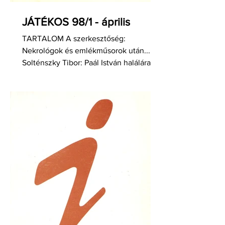
JÁTÉKOS 98/1 - április
TARTALOM A szerkesztőség:
Nekrológok és emlékműsorok után...
Solténszky Tibor: Paál István halálára
Fehér Ildikó: Auditórium Maximum...