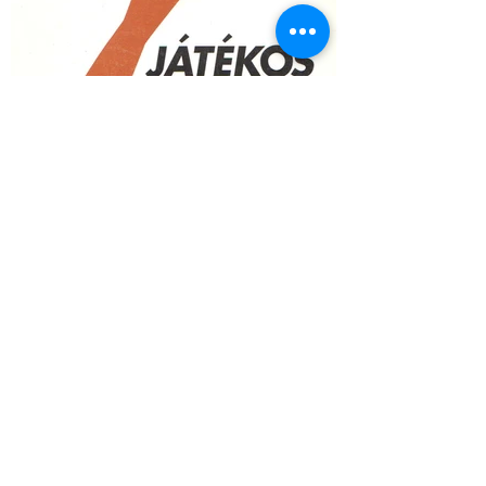
JÁTÉKOS 97/3-4 - október