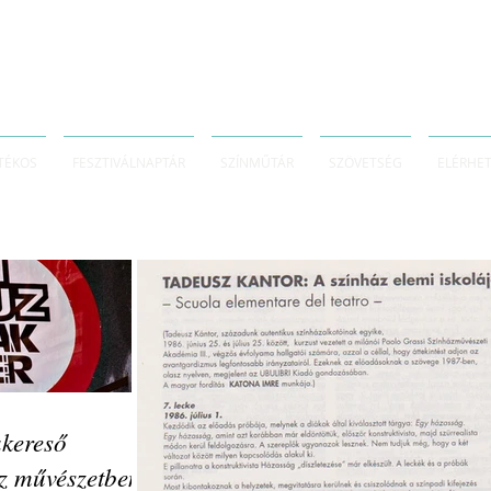
TÉKOS
FESZTIVÁLNAPTÁR
SZÍNMŰTÁR
SZÖVETSÉG
ELÉRHE
akereső
sz művészetben