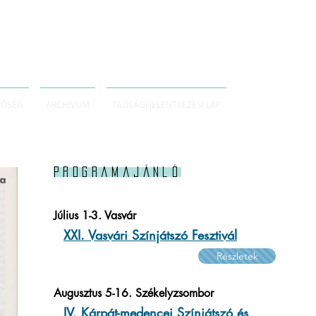
TŐSÉG
ARCHÍVUM
TAGSÁGI JELENTKEZÉSI LAP
Programajánló
Július 1-3. Vasvár
XXI. Vasvári Színjátszó Fesztivál
Részletek
Augusztus 5-16. Székelyzsombor
IV. Kárpát-medencei Színjátszó és