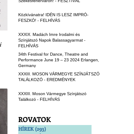
Székesfehérváron! - FESZTIVÁL
Közkívánatra! IDÉN IS LESZ IMPRÓ-
FESZKÓ! - FELHÍVÁS
XXXIX. Madách Imre Irodalmi és
Színjátszó Napok Balassagyarmat -
i
FELHÍVÁS
34th Festival for Dance, Theatre and
Performance June 19 – 23 2024 Erlangen,
Germany
XXXIII. MOSON VÁRMEGYE SZÍNJÁTSZÓ
TALÁLKOZÓ - EREDMÉNYEK
XXXIII. Moson Vármegye Színjátszó
Találkozó - FELHÍVÁS
ROVATOK
HÍREK
(293)
293 bejegyzés