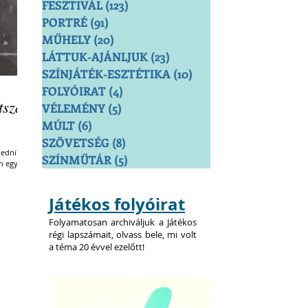
FESZTIVÁL
(123)
123 bejegyzés
PORTRÉ
(91)
91 bejegyzés
MŰHELY
(20)
20 bejegyzés
LÁTTUK-AJÁNLJUK
(23)
23 bejegyzés
SZÍNJÁTÉK-ESZTÉTIKA
(10)
10 bejegyzés
FOLYÓIRAT
(4)
4 bejegyzés
tszás
VÉLEMÉNY
(5)
5 bejegyzés
MÚLT
(6)
6 bejegyzés
SZÖVETSÉG
(8)
8 bejegyzés
kedni? Ki
SZÍNMŰTÁR
(5)
5 bejegyzés
n egy
Játékos folyóirat
Folyamatosan archiváljuk a Játékos
régi lapszámait, olvass bele, mi volt
a téma 20 évvel ezelőtt!