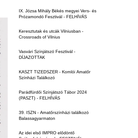
IX. Józsa Mihály Békés megyei Vers- és
Prózamondó Fesztivál - FELHÍVÁS
Keresztutak és utcák Vilniusban -
Crossroads of Vilnius
Vasvári Színjátszó Fesztivál -
DÍJAZOTTAK
KASZT TIZEDSZER - Komlói Amatőr
Színházi Találkozó
Parádfürdői Színjátszó Tábor 2024
(PASZT) - FELHÍVÁS
39. ISZN - Amatőrszínházi találkozó
Balassagyarmaton
Az idei első IMPRO elődöntő