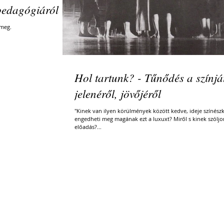
edagógiáról
 meg.
Hol tartunk? - Tűnődés a színjá
jelenéről, jövőjéről
"Kinek van ilyen körülmények között kedve, ideje színész
engedheti meg magának ezt a luxuxt? Miről s kinek szóljo
előadás?...