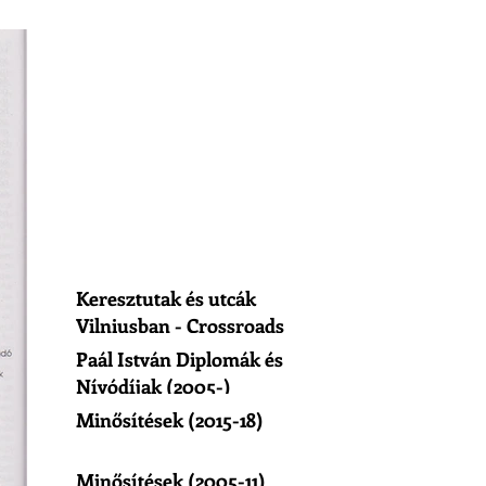
Keresztutak és utcák
Vilniusban - Crossroads
of Vilnius
Paál István Diplomák és
Nívódíjak (2005-)
Minősítések (2015-18)
Minősítések (2005-11)