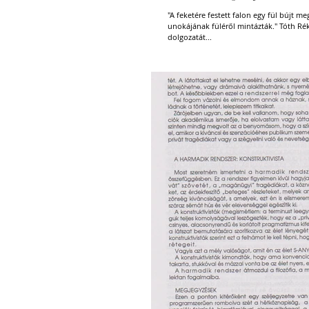
"A feketére festett falon egy fül bújt me
unokájának füléről mintázták." Tóth R
dolgozatát...