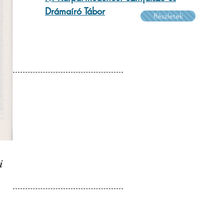
Drámaíró Tábor
Részletek
i