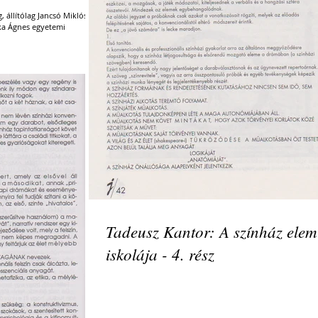
g, állítólag Jancsó Miklós
éka Ágnes egyetemi
Tadeusz Kantor: A színház elem
iskolája - 4. rész