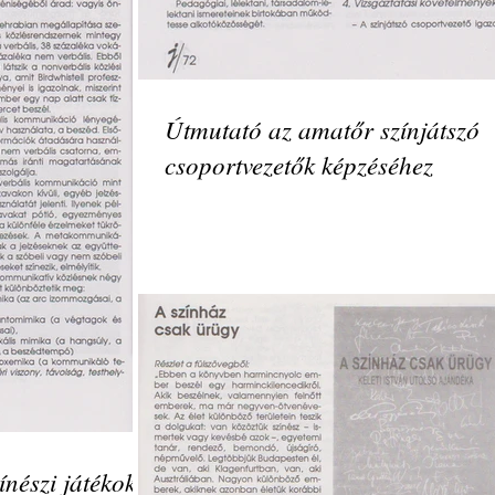
Útmutató az amatőr színjátszó
csoportvezetők képzéséhez
ínészi játékok