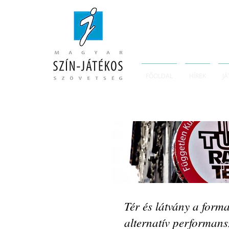
FŐOLDAL
HÍREK
JÁ
Tér és látvány a form
alternatív performan