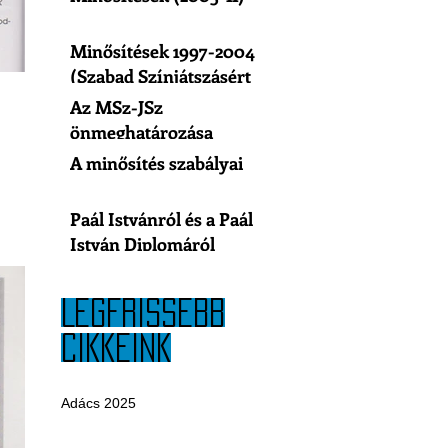
Minősítések 1997-2004
(Szabad Színjátszásért
Egyesület)
Az MSz-JSz
önmeghatározása
A minősítés szabályai
Paál Istvánról és a Paál
István Diplomáról
LEGFRISSEBB
CIKKEINK
Adács 2025