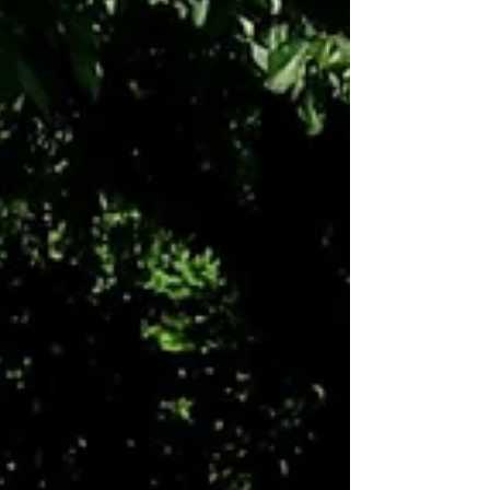
Az elmúlt években fokozatosan produkciós műhellyé
alakult az immár 11 éve működő Trainingspot társulata.
Jelenleg sok kisebb, különféle...