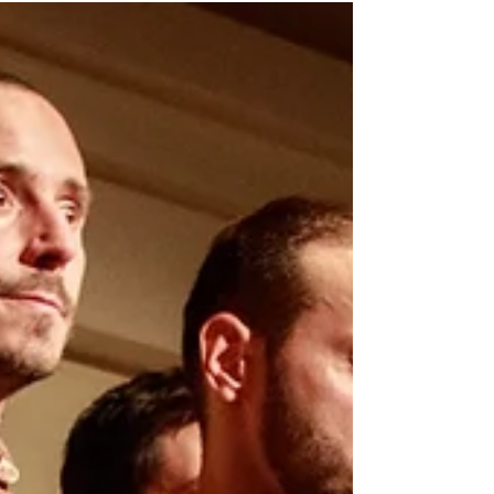
A rendkívül intenzív 2018-as év 8 bemutatót, több mint
150 előadást és 20 ezer nézőt hozott a celldömölki Soltis
Lajos Színháznak. Erős...