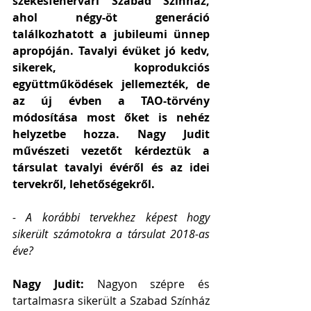
székesfehérvári Szabad Színház, 
ahol négy-öt generáció 
találkozhatott a jubileumi ünnep 
apropóján. Tavalyi évüket jó kedv, 
sikerek, koprodukciós 
együttműködések jellemezték, de 
az új évben a TAO-törvény 
módosítása most őket is nehéz 
helyzetbe hozza. Nagy Judit 
művészeti vezetőt kérdeztük a 
társulat tavalyi évéről és az idei 
tervekről, lehetőségekről. 
- A korábbi tervekhez képest hogy 
sikerült számotokra a társulat 2018-as 
éve?
Nagy Judit: 
Nagyon szépre és 
tartalmasra sikerült a Szabad Színház 