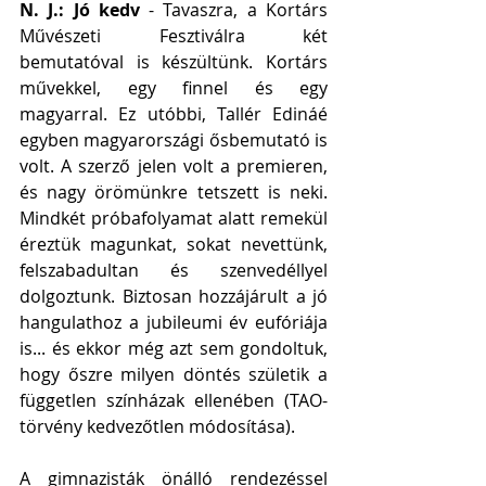
N. J.: Jó kedv 
- Tavaszra, a Kortárs 
Művészeti Fesztiválra két 
bemutatóval is készültünk. Kortárs 
művekkel, egy finnel és egy 
magyarral. Ez utóbbi, Tallér Edináé 
egyben magyarországi ősbemutató is 
volt. A szerző jelen volt a premieren, 
és nagy örömünkre tetszett is neki. 
Mindkét próbafolyamat alatt remekül 
éreztük magunkat, sokat nevettünk, 
felszabadultan és szenvedéllyel 
dolgoztunk. Biztosan hozzájárult a jó 
hangulathoz a jubileumi év eufóriája 
is... és ekkor még azt sem gondoltuk, 
hogy őszre milyen döntés születik a 
független színházak ellenében (TAO-
törvény kedvezőtlen módosítása). 
A gimnazisták önálló rendezéssel 