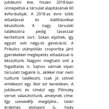
jubileumi éve, hiszen 2018-ban 
ünnepeltük a társulat alapításának 60 
évfordulóját. A 2018-as évre több 
előadással és kiállításokkal 
készültünk. A nagy társulati 
találkozóra pedig tavasszal 
kerítettünk sort. Sokan eljöttek, így 
együtt volt négy-öt generáció. A 
Prikulics utánpótlás csoportba járó 
gyerekekkel meglepetés előadással is 
készültünk. Nagyon megható volt a 
fogadtatás is. Sajnos vannak olyan 
társulati tagjaink is, akikkel már nem 
tudtunk találkozni, csak jó szívvel 
emlékezni egy 
Noir est
 keretében. A 
jubileumi év címéül egy Pilinszky 
verset választottunk, amelynek címe: 
Egy szenvedély margójára
... talán 
érdemes elolvasni is, hogy 