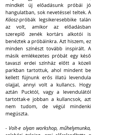
mindkét új előadásunk próbái jó 
hangulatban, sok nevetéssel teltek. A 
Káosz-
próbák legsikeresebbike talán 
az volt, amikor az előadásban 
szereplő zenék kortárs alkotói is 
benéztek a próbáinkra. Azt hiszem, ez 
minden színészt tovább inspirált. A 
másik emlékezetes próbát egy késő 
tavaszi erdei színház előtt a közeli 
parkban tartottuk, ahol mindent be 
kellett fújnunk erős illatú levendula 
olajjal, annyi volt a kullancs. Hogy 
aztán Pucktól, vagy a levendulától 
tartottak-e jobban a kullancsok, azt 
nem tudom, de végül mindenki 
megúszta.  
- Volt-e olyan workshop, műhelymunka, 