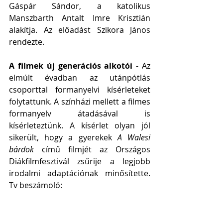
Gáspár Sándor, a katolikus 
Manszbarth Antalt Imre Krisztián 
alakítja. Az előadást Szikora János 
rendezte.
A filmek új generációs alkotói 
- Az 
elmúlt évadban az utánpótlás 
csoporttal formanyelvi kísérleteket 
folytattunk. A színházi mellett a filmes 
formanyelv átadásával is 
kísérleteztünk. A kísérlet olyan jól 
sikerült, hogy a gyerekek 
A Walesi 
bárdok 
című filmjét az Országos 
Diákfilmfesztivál zsűrije a legjobb 
irodalmi adaptációnak minősítette. 
Tv beszámoló: