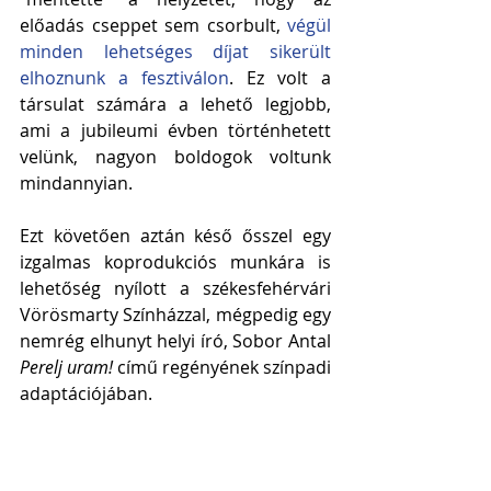
előadás cseppet sem csorbult, 
végül 
minden lehetséges díjat sikerült 
elhoznunk a fesztiválon
. Ez volt a 
társulat számára a lehető legjobb, 
ami a jubileumi évben történhetett 
velünk, nagyon boldogok voltunk 
mindannyian.
Ezt követően aztán késő ősszel egy 
izgalmas koprodukciós munkára is 
lehetőség nyílott a székesfehérvári 
Vörösmarty Színházzal, mégpedig egy 
nemrég elhunyt helyi író, Sobor Antal
Perelj uram! 
című regényének színpadi 
adaptációjában.