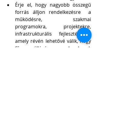
Érje el, hogy nagyobb összegű 
forrás álljon rendelkezésre  a 
működésre, szakmai 
programokra, projektekre, 
infrastrukturális fejlesztésekre, 
amely révén lehetővé válik, hogy 
fő állású szakemberek 
segíthessék a társulatok 
munkáját.   
Legyen forrás ún. összművészeti 
fesztiválokra, rendezvényekre, 
ahol a fiatal szerzők, alkotók 
tudnak találkozni egymással, 
lehessen több határon kívüli 
közös program, projekt.      
A társulatok munkáját segítsék 
alkotói munkaidő 
kedvezményekkel (önkéntes 
munkaként, regisztrált 