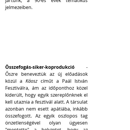
jártunk, a 90-es évek tematikus 
jelmezeiben.      
Összefogás-siker-koprodukció
 - 
Őszre beneveztük az új előadások 
közül a 
Káosz 
címűt a Paál István 
Fesztiválra, ám az időponthoz közel 
kiderült, hogy egyik szereplőnknek el 
kell utaznia a fesztivál alatt. A társulat 
azonban nem esett apátiába, inkább 
összefogott. Az egyik oszlopos tag 
önzetlenségével olyan ügyesen 
"mentette" a helyzetet, hogy az 