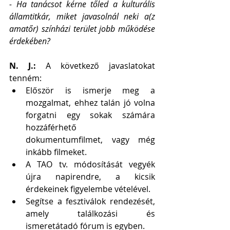
- Ha tanácsot kérne tőled a kulturális 
államtitkár, miket javasolnál neki a(z 
amatőr) színházi terület jobb működése 
érdekében?
N. J.: 
A következő javaslatokat 
tenném:  
Először is ismerje meg a 
mozgalmat, ehhez talán jó volna 
forgatni egy sokak számára 
hozzáférhető 
dokumentumfilmet, vagy még 
inkább filmeket.   
A TAO tv. módosítását vegyék 
újra napirendre, a kicsik 
érdekeinek figyelembe vételével.    
Segítse a fesztiválok rendezését, 
amely találkozási és 
ismeretátadó fórum is egyben.  