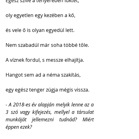
Egész szíve a tenyerében lüktet,
oly egyetlen egy kezében a kő,
és vele ő is olyan egyedül lett.
Nem szabadúl már soha többé tőle.
A víznek fordul, s messze elhajítja.
Hangot sem ad a néma szakítás,
egy egész tenger zúgja mégis vissza. 
- A 2018-es év alapján melyik lenne az a 
3 szó vagy kifejezés, mellyel a társulat 
munkáját jellemezni tudnád? Miért 
éppen ezek?