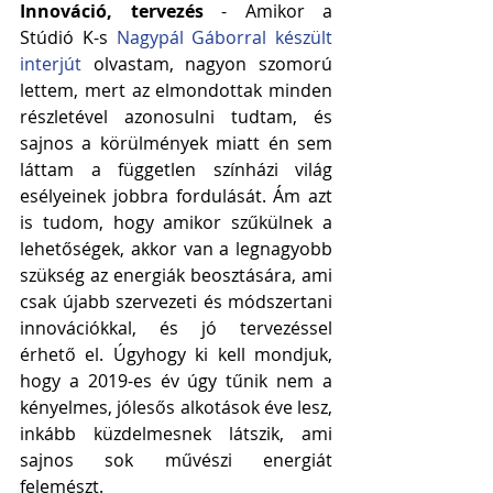
Innováció, tervezés 
- Amikor a 
Stúdió K-s 
Nagypál Gáborral készült 
interjút
 olvastam, nagyon szomorú 
lettem, mert az elmondottak minden 
részletével azonosulni tudtam, és 
sajnos a körülmények miatt én sem 
láttam a független színházi világ 
esélyeinek jobbra fordulását. Ám azt 
is tudom, hogy amikor szűkülnek a 
lehetőségek, akkor van a legnagyobb 
szükség az energiák beosztására, ami 
csak újabb szervezeti és módszertani 
innovációkkal, és jó tervezéssel 
érhető el. Úgyhogy ki kell mondjuk, 
hogy a 2019-es év úgy tűnik nem a 
kényelmes, jólesős alkotások éve lesz, 
inkább küzdelmesnek látszik, ami 
sajnos sok művészi energiát 
felemészt.