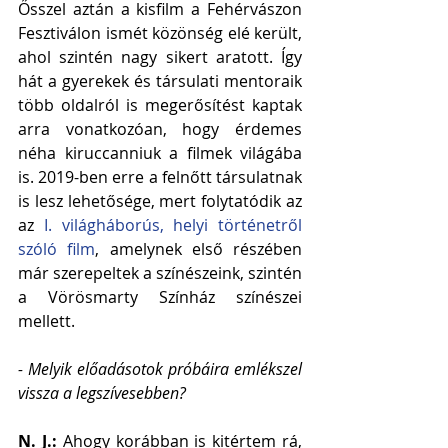
Ősszel aztán a kisfilm a Fehérvászon 
Fesztiválon ismét közönség elé került, 
ahol szintén nagy sikert aratott. Így 
hát a gyerekek és társulati mentoraik 
több oldalról is megerősítést kaptak 
arra vonatkozóan, hogy érdemes 
néha kiruccanniuk a filmek világába 
is. 2019-ben erre a felnőtt társulatnak 
is lesz lehetősége, mert folytatódik az 
az 
I. világháborús, helyi történetről 
szóló film
, amelynek első részében 
már szerepeltek a színészeink, szintén 
a Vörösmarty Színház színészei 
mellett. 
- Melyik előadásotok próbáira emlékszel 
vissza a legszívesebben?
N. J.: 
Ahogy korábban is kitértem rá, 