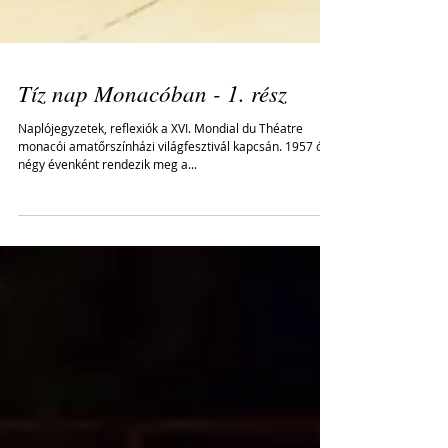
Tíz nap Monacóban - 1. rész
Naplójegyzetek, reflexiók a XVI. Mondial du Théatre
monacói amatőrszínházi világfesztivál kapcsán. 1957 óta
négy évenként rendezik meg a...