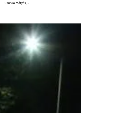
Balesetben elhunyt Csonka
Mátyás
A Teleszterion társulat levelét közöljük. Kedves Diákok,
Szülők, Kollégák! Mély megrendüléssel tudatjuk, hogy
Csonka Mátyás,...