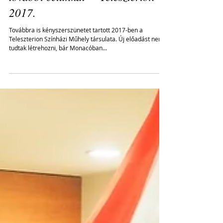
"Újra kell fogalmazni minden
további célunkat" - Teleszterion
2017.
Továbbra is kényszerszünetet tartott 2017-ben a
Teleszterion Színházi Műhely társulata. Új előadást nem
tudtak létrehozni, bár Monacóban...