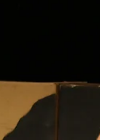
"szükségszerű újragondolás" következett a pápai
Teleszterion Színházi Műhely életében....