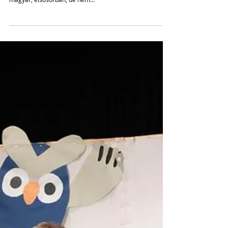
Jelentkezés a 2020-as
THEALTER fesztiválra
A szegedi THEALTER nemzetközi színházi fesztivált
szervező MASZK Egyesület várja hazai és határon túli
magyar, elsősorban, de nem...