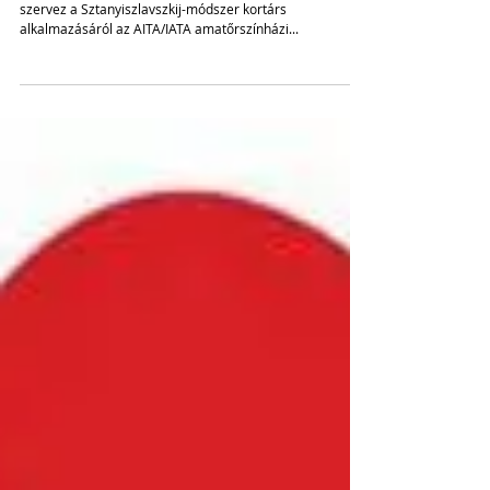
Sztanyiszlavszkij-workshop
Finnországban
2020. augusztusában 7 napos nemzetközi tréninget
szervez a Sztanyiszlavszkij-módszer kortárs
alkalmazásáról az AITA/IATA amatőrszínházi...