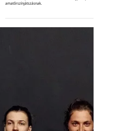
Miért járunk Szepsibe? - A XXI.
Egressy Béni Színjátszó
Fesztiválról
Ez a kis kelet-szlovákiai városka huszonegy éve
találkozóhelye és menedéke a felvidéki magyar nyelvű
amatőrszínjátszásnak.