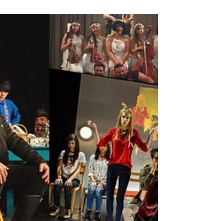
Cicanacik és az idő-mőbiusz |
Trainingspot: 4x100
Hol volt, hol nem volt, volt egyszer egy magyar csúcs. A
női 4×100 méteres váltó csúcsa: 44 másodperc, 35
századmásodperc. Nagy idő – de...