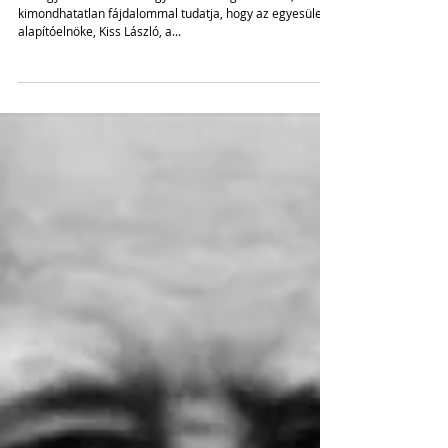
Versmondók Egyesületének elnöke
A Magyar Versmondók Egyesülete megrendülten,
kimondhatatlan fájdalommal tudatja, hogy az egyesület
alapítóelnöke, Kiss László, a...