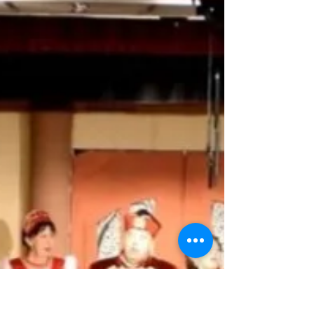
2019.
December 6. és 8. között 14. alkalommal zajlott le a
Feszt-Fest, vagyis a Fesztiválgyőztesek Fesztiválja a
Magyar Szín-Játékos Szövetség...