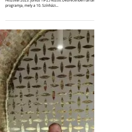
AITA / IATA Színházi Olimpia
Fesztivál program - DEBRECEN
Elkeszült az AITA/IATA Nemzetközi Amatőr-színházi
Fesztivál 2023. június 19-25 között Debrecenben tartandó
programja, mely a 10. Színházi...