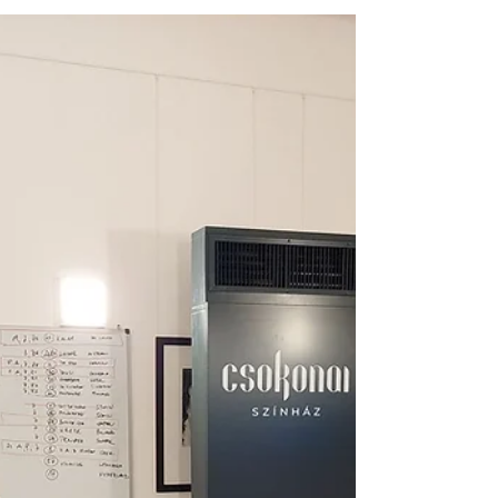
Az AITA/IATA Nemzetközi Amatőr-színházi Fesztivál
Vegyes-bizottsága (Joint Committee) 12 előadást
választott ki a januári ülése során a...