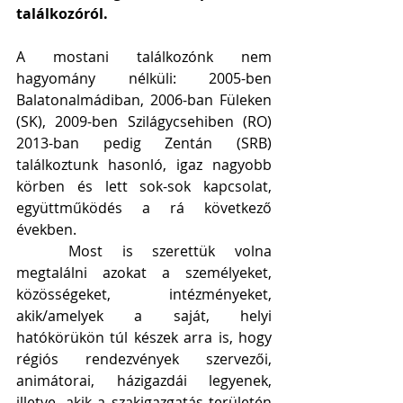
találkozóról.
A mostani találkozónk nem 
hagyomány nélküli: 2005-ben 
Balatonalmádiban, 2006-ban Füleken 
(SK), 2009-ben Szilágycsehiben (RO) 
2013-ban pedig Zentán (SRB) 
találkoztunk hasonló, igaz nagyobb 
körben és lett sok-sok kapcsolat, 
együttműködés a rá következő 
években.
	Most is szerettük volna 
megtalálni azokat a személyeket, 
közösségeket, intézményeket, 
akik/amelyek a saját, helyi 
hatókörükön túl készek arra is, hogy 
régiós rendezvények szervezői, 
animátorai, házigazdái legyenek, 
illetve, akik a szakigazgatás területén 