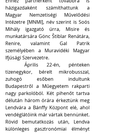
Ehhez partnerként továbbra is 
házigazdaként számíthattunk a 
Magyar Nemzetiségi Művelődési 
Intézetre [MNMI], név szerint is Soós 
Mihály igazgató úrra, Misire és 
munkatársára Gönc Štiblar Renátára, 
Renire, valamint Gal Patrik 
személyében a Muravidéki Magyar 
Ifjúsági Szervezetre.
	Április 22-én, pénteken 
tizenegykor, bérelt mikrobusszal, 
zuhogó esőben indultunk 
Budapestről a Műegyetem rakparti 
nagy parkolóból. Két pihenőt tartva 
délután három órára érkeztünk meg 
Lendvára a Bánffy Központ elé, ahol 
vendéglátóink már vártak bennünket. 
Rövid bemutatkozás után, Lendva 
különleges gasztronómiai élményt 