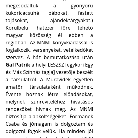
megcsodáltuk a gyönyörű 
kukoricacsuhé bábokat, festett 
tojásokat, ajándéktárgyakat.) 
Körülbelül hatezer főre tehető 
magyar közösség él ebben a 
régióban. Az MNMI könyvkiadással is 
foglalkozik, versenyeket, vetélkedőket 
szervez. A ház bemutatkozása után 
Gal Patrik
 a helyi LESZSZ [egykori Egy 
és Más Színház tagja] vezetője beszélt 
a társulatról. A Muravidék egyetlen 
amatőr társulataként működnek. 
Évente hoznak létre előadásokat, 
melynek színreviteléhez hivatásos 
rendezőket hívnak meg. Az MNMI 
biztosítja alapköltségeiket. Formanek 
Csaba és jómagam is dolgoztam és 
dolgozni fogok velük. Ha minden jól 