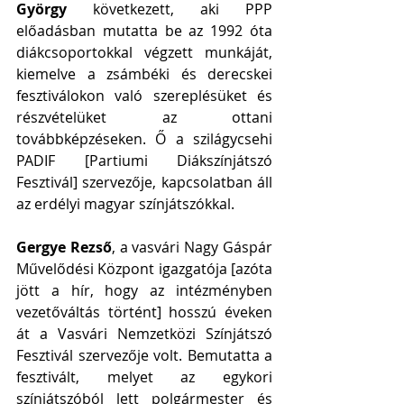
György
 következett, aki PPP 
előadásban mutatta be az 1992 óta 
diákcsoportokkal végzett munkáját, 
kiemelve a zsámbéki és derecskei 
fesztiválokon való szereplésüket és 
részvételüket az ottani 
továbbképzéseken. Ő a szilágycsehi 
PADIF [Partiumi Diákszínjátszó 
Fesztivál] szervezője, kapcsolatban áll 
az erdélyi magyar színjátszókkal. 
Gergye Rezső
, a vasvári Nagy Gáspár 
Művelődési Központ igazgatója [azóta 
jött a hír, hogy az intézményben 
vezetőváltás történt] hosszú éveken 
át a Vasvári Nemzetközi Színjátszó 
Fesztivál szervezője volt. Bemutatta a 
fesztivált, melyet az egykori 
színjátszóból lett polgármester és 