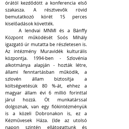
órától kezdődött a konferencia első 
szakasza. A résztvevők rövid 
bemutatkozó körét 15 perces 
kiselőadások követték.
	A lendvai MNMI és a Bánffy 
Központ működését Soós Mihály 
igazgató úr mutatta be részletesen is. 
Az intézmény Muravidék kulturális 
központja. 1994-ben - Szlovénia 
alkotmánya alapján - hozták létre, 
állami fenntartásban működik, a 
szlovén állam biztosítja a 
költségvetésük 80 %-át, ehhez a 
magyar állam évi 6 millió forinttal 
járul hozzá. Öt munkatárssal 
dolgoznak, van egy fiókintézményük 
is a közeli Dobronakon is, ez a 
Kézművesek Háza. (Ide az utolsó 
napon szintén ellátogattunk és 