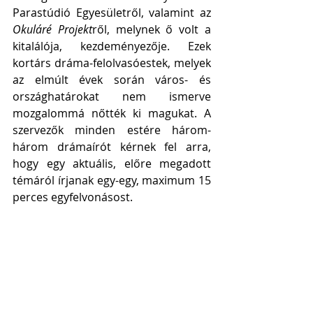
Parastúdió Egyesületről, valamint az 
Okuláré Projekt
ről, melynek ő volt a 
kitalálója, kezdeményezője. Ezek 
kortárs dráma-felolvasóestek, melyek 
az elmúlt évek során város- és 
országhatárokat nem ismerve 
mozgalommá nőtték ki magukat. A 
szervezők minden estére három-
három drámaírót kérnek fel arra, 
hogy egy aktuális, előre megadott 
témáról írjanak egy-egy, maximum 15 
perces egyfelvonásost. 