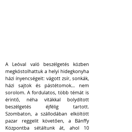
A Leóval való beszélgetés közben 
megkóstolhattuk a helyi hidegkonyha 
házi ínyencségeit: vágott zsír, sonkák, 
házi sajtok és pástétomok... nem 
sorolom. A fordulatos, több témát is 
érintő, néha vitákkal bolydított 
beszélgetés éjfélig tartott. 
Szombaton, a szállodában elköltött 
pazar reggelit követően, a Bánffy 
Központba sétáltunk át, ahol 10 