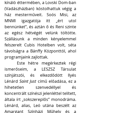
kínáló éttermében, a Lovski Dom-ban 
(Vadászházban) kóstolhattuk végig a 
ház mesterműveit. Soós Misi, az 
MNMI igazgatója itt „ért utol 
bennünket”, és aztán ő és Reni szinte 
az egész hétvégét velünk töltötte. 
Szállásunk a minden kényelemmel 
felszerelt Cubis Hotelben volt, séta 
távolságra a Bánffy Központtól, ahol 
programjaink zajlottak.
	Este hétre megérkeztek régi 
ismerőseim, a LESZSZ Társulat 
színjátszói, és elkezdődött Ilyés 
Lénárd 
Saint Just
 című előadása, ez a 
hihetetlen szenvedéllyel és 
koncentrált színészi jelenléttel telített, 
általa írt „sokszereplős” monodráma. 
Lénárd, alias, Leó utána beszélt az 
Amargant Színházi Műhely és a 