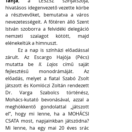
Tanja
, a LESZSZ színjátszója, 
hivatásos idegenvezető vezette körbe 
a résztvevőket, bemutatva a város 
nevezetességeit. A főtéren álló Szent 
István szoborra a felvidéki delegáció 
nemzeti szalagot kötött, majd 
elénekeltük a himnuszt.
	Ez a nap is színházi előadással 
zárult. Az Escargo Hajója (Pécs) 
mutatta be 
II. Lajos 
című saját 
fejlesztésű monodrámáját. Az 
előadás, melyet a fiatal Szabó Zsolt 
játszott és Komlóczi Zoltán rendezett 
Dr. Varga Szabolcs történész, 
Mohács-kutató bevonásával, azzal a 
meghökkentő gondolattal „játszott 
el”, hogy
mi lenne, ha a MOHÁCSI 
CSATA most, napjainkban játszódna? 
Mi lenne, ha egy mai 20 éves srác 