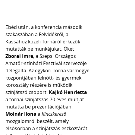
Ebéd után, a konferencia második 
szakaszában a Felvidékről, a 
Kassához közeli Tornáról érkezők 
mutatták be munkájukat. Őket 
Zborai Imre
, a Szepsi Országos 
Amatőr-színházi Fesztivál szervezője 
delegálta. Az egykori Torna vármegye 
központjában felnőtt- és gyermek 
korosztály részére is működik 
színjátszó csoport. 
Kajkó Henrietta
a tornai színjátszás 70 éves múltját 
mutatta be prezentációjában. 
Molnár Ilona 
a 
Kincskereső
mozgalomról beszélt, amely 
elsősorban a színjátszás eszköztárát 