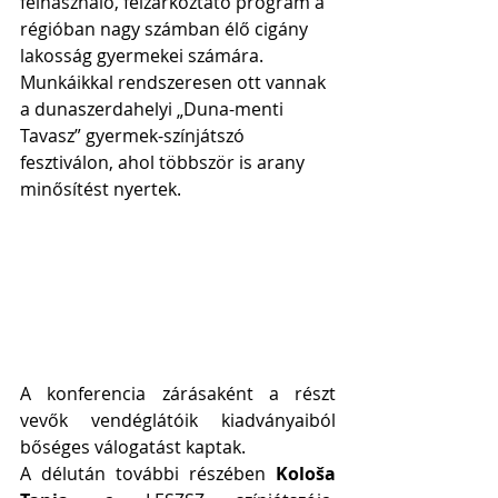
felhasználó, felzárkóztató program a 
régióban nagy számban élő cigány 
lakosság gyermekei számára. 
Munkáikkal rendszeresen ott vannak 
a dunaszerdahelyi „Duna-menti 
Tavasz” gyermek-színjátszó 
fesztiválon, ahol többször is arany 
minősítést nyertek.
A konferencia zárásaként a részt 
vevők vendéglátóik kiadványaiból 
bőséges válogatást kaptak.
A délután további részében 
Kološa 