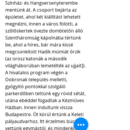
Színház- és Hangversenyterembe 
mentünk át. A csoport bejárta az 
épületet, ahol két kiállítást lehetett 
megnézni, innen a város fölötti, a 
szőlőskertek övezte dombtetőn álló 
Szentháromság kápolnába tértünk 
be, ahol a híres, bár mára kissé 
megcsonkított Hadik múmiát őrzik 
(az orosz katonák a második 
világháborúban lemetélték az ujjait]). 
A hivatalos program végén a 
Dobronak település melletti, 
gyógyító pontokkal szolgáló 
parkerdőben tettünk egy rövid sétát, 
utána ebéddel fogadtak a Kézműves 
Házban. Innen indultunk vissza 
Budapestre. Öt körül értünk a Keleti 
pályaudvarhoz. Itt érzelmes búcsút 
vettünk egymástól, és mindenki 