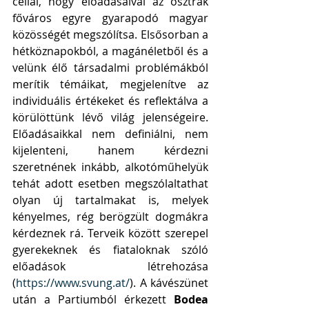
céllal, hogy előadásaival az osztrák 
főváros egyre gyarapodó magyar 
közösségét megszólítsa. Elsősorban a 
hétköznapokból, a magánéletből és a 
velünk élő társadalmi problémákból 
merítik témáikat, megjelenítve az 
individuális értékeket és reflektálva a 
körülöttünk lévő világ jelenségeire. 
Előadásaikkal nem definiálni, nem 
kijelenteni, hanem kérdezni 
szeretnének inkább, alkotóműhelyük 
tehát adott esetben megszólaltathat 
olyan új tartalmakat is, melyek 
kényelmes, rég berögzült dogmákra 
kérdeznek rá. Terveik között szerepel 
gyerekeknek és fiataloknak szóló 
előadások létrehozása 
(
https://www.svung.at/
). A kávészünet 
után a Partiumból érkezett 
Bodea 