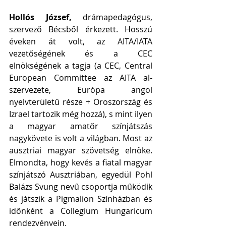
Hollós József, 
drámapedagógus, 
szervező Bécsből érkezett. Hosszú 
éveken át volt, az AITA/IATA 
vezetőségének és a CEC 
elnökségének a tagja (a CEC, Central 
European Committee az AITA al-
szervezete, Európa angol 
nyelvterületű része + Oroszország és 
Izrael tartozik még hozzá), s mint ilyen 
a magyar amatőr színjátszás 
nagykövete is volt a világban. Most az 
ausztriai magyar szövetség elnöke. 
Elmondta, hogy kevés a fiatal magyar 
színjátszó Ausztriában, egyedül Pohl 
Balázs Svung nevű csoportja működik 
és játszik a Pigmalion Színházban és 
időnként a Collegium Hungaricum 
rendezvényein. 