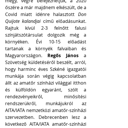
megy, végre befejezhetjük, a 2020 
őszére a már majdnem elkészült, de a 
Covid miatt idénre halasztott 
Don 
Quijote kalandjai
 című előadásunkat. 
Rajtuk kívül 2-3 felnőtt falusi 
színjátszótársulat dolgozik még a 
környéken. Évi 10-15 előadást 
tartanak a környék falvaiban és 
Magyarországon. 
Regős János
 a 
Szövetség küldetéséről beszélt, arról, 
hogy harminc éves Szkéné igazgatói 
munkája során végig kapcsolatban 
állt az amatőr színházi világgal itthon 
és külföldön egyaránt, szólt a 
rendezvényeikről, minősítési 
rendszerükről, munkájukról az 
AITA/IATA nemzetközi amatőr-színházi 
szervezetben. Debrecenben lesz a 
következő AITA/IATA amatőr-színházi 