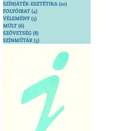
SZÍNJÁTÉK-ESZTÉTIKA
(10)
10 bejegyzés
FOLYÓIRAT
(4)
4 bejegyzés
VÉLEMÉNY
(5)
5 bejegyzés
MÚLT
(6)
6 bejegyzés
SZÖVETSÉG
(8)
8 bejegyzés
SZÍNMŰTÁR
(5)
5 bejegyzés