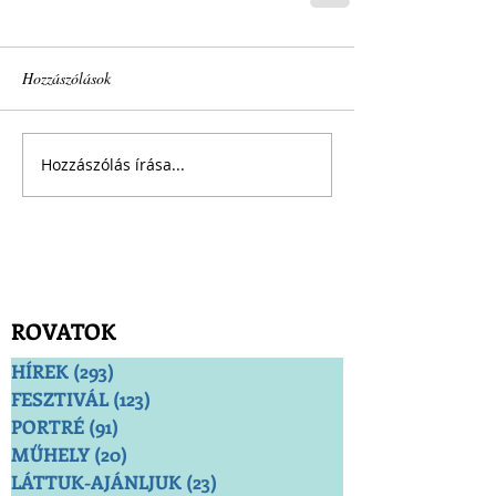
Hozzászólások
Hozzászólás írása...
ROVATOK
HÍREK
(293)
293 bejegyzés
FESZTIVÁL
(123)
123 bejegyzés
PORTRÉ
(91)
91 bejegyzés
MŰHELY
(20)
20 bejegyzés
LÁTTUK-AJÁNLJUK
(23)
23 bejegyzés