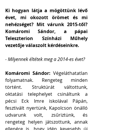
Ki hogyan látja a mögöttünk lévő 
évet, mi okozott örömet és mi 
nehézséget? Mit várunk 2015-től? 
Komáromi Sándor, a pápai 
Teleszterion Színházi Műhely 
vezetője válaszolt kérdéseinkre.
- Milyennek éltétek meg a 2014-es évet?
Komáromi Sándor:
 Végeláthatatlan 
folyamatnak. Rengeteg minden 
történt. Struktúrát váltottunk, 
oktatási telephelyet csináltunk a 
pécsi Eck Imre iskolával Pápán, 
fesztivált nyertünk, Kapolcson önálló 
udvarunk volt, zsűriztünk, és 
rengeteg helyen játszottunk, annak 
ellenére is, hogy idén kevesebb új 