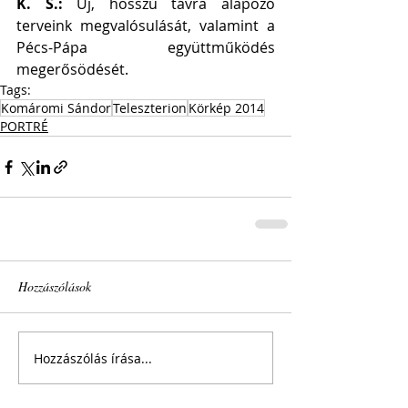
K. S.: 
Új, hosszú távra alapozó 
terveink megvalósulását, valamint a 
Pécs-Pápa együttműködés 
megerősödését.
Tags:
Komáromi Sándor
Teleszterion
Körkép 2014
PORTRÉ
Hozzászólások
Hozzászólás írása...