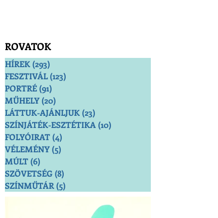
ROVATOK
HÍREK
(293)
293 bejegyzés
FESZTIVÁL
(123)
123 bejegyzés
PORTRÉ
(91)
91 bejegyzés
MŰHELY
(20)
20 bejegyzés
LÁTTUK-AJÁNLJUK
(23)
23 bejegyzés
SZÍNJÁTÉK-ESZTÉTIKA
(10)
10 bejegyzés
FOLYÓIRAT
(4)
4 bejegyzés
VÉLEMÉNY
(5)
5 bejegyzés
MÚLT
(6)
6 bejegyzés
SZÖVETSÉG
(8)
8 bejegyzés
SZÍNMŰTÁR
(5)
5 bejegyzés