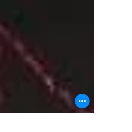
150 előadást és 20 ezer nézőt hozott a celldömölki Soltis
Lajos Színháznak. Erős...