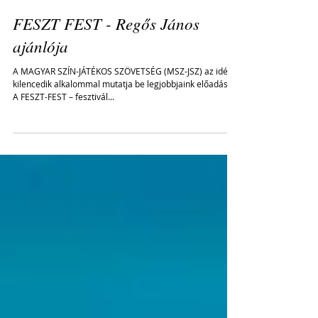
FESZT FEST - Regős János
ajánlója
A MAGYAR SZÍN-JÁTÉKOS SZÖVETSÉG (MSZ-JSZ) az idén
kilencedik alkalommal mutatja be legjobbjaink előadásait.
A FESZT-FEST – fesztivál...