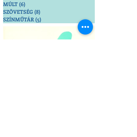
FOLYÓIRAT
(4)
4 bejegyzés
VÉLEMÉNY
(5)
5 bejegyzés
MÚLT
(6)
6 bejegyzés
SZÖVETSÉG
(8)
8 bejegyzés
SZÍNMŰTÁR
(5)
5 bejegyzés