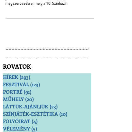
Az AITA/IATA Nemzetközi Amatőr-színházi Fesztivál 2023.
június 19-25 között Debrecenben került idén
megszervezésre, mely a 10. Színházi...
ROVATOK
HÍREK
(293)
293 bejegyzés
FESZTIVÁL
(123)
123 bejegyzés
PORTRÉ
(91)
91 bejegyzés
MŰHELY
(20)
20 bejegyzés
LÁTTUK-AJÁNLJUK
(23)
23 bejegyzés
SZÍNJÁTÉK-ESZTÉTIKA
(10)
10 bejegyzés