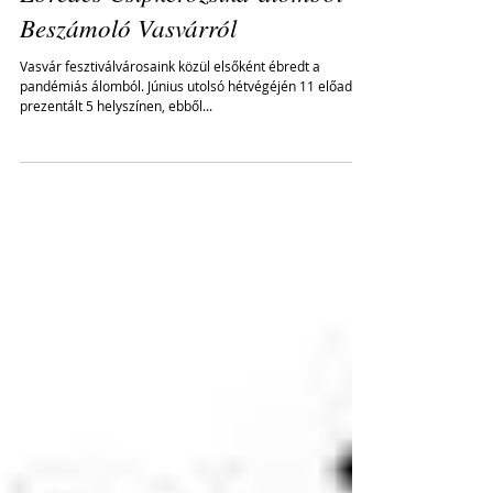
Ébredés Csipkerózsika-álomból -
Beszámoló Vasvárról
Vasvár fesztiválvárosaink közül elsőként ébredt a
pandémiás álomból. Június utolsó hétvégéjén 11 előadást
prezentált 5 helyszínen, ebből...