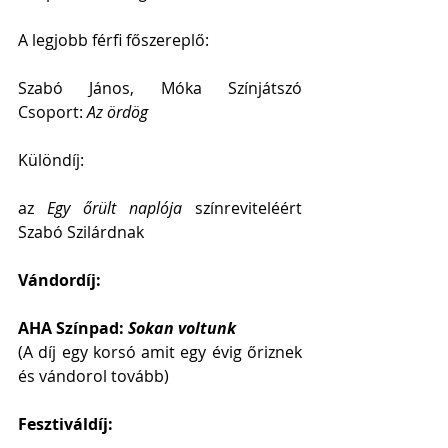
A legjobb férfi főszereplő: 
Szabó János, Móka Színjátszó 
Csoport: 
Az ördög
Különdíj: 
az 
Egy őrült naplója 
színreviteléért 
Szabó Szilárdnak
Vándordíj: 
AHA Színpad: 
Sokan voltunk 
(A díj egy korsó amit egy évig őriznek 
és vándorol tovább)
Fesztiváldíj: 