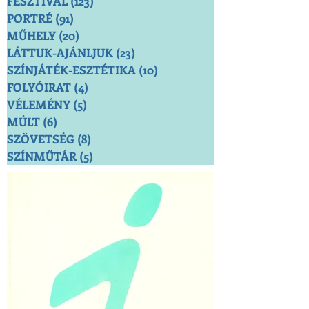
FESZTIVÁL
(123)
123 bejegyzés
PORTRÉ
(91)
91 bejegyzés
MŰHELY
(20)
20 bejegyzés
LÁTTUK-AJÁNLJUK
(23)
23 bejegyzés
SZÍNJÁTÉK-ESZTÉTIKA
(10)
10 bejegyzés
FOLYÓIRAT
(4)
4 bejegyzés
VÉLEMÉNY
(5)
5 bejegyzés
MÚLT
(6)
6 bejegyzés
SZÖVETSÉG
(8)
8 bejegyzés
SZÍNMŰTÁR
(5)
5 bejegyzés