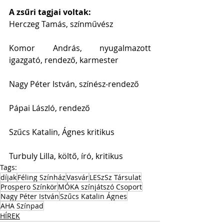
A zsűri tagjai voltak:
Herczeg Tamás, színművész
Komor András, nyugalmazott 
igazgató, rendező, karmester 
Nagy Péter István, színész-rendező
Pápai László, rendező
Szűcs Katalin, Ágnes kritikus
Turbuly Lilla, költő, író, kritikus
Tags:
díjak
Féling Színház
Vasvár
LESzSz Társulat
Prospero Színkör
MÓKA színjátszó Csoport
Nagy Péter István
Szűcs Katalin Ágnes
AHA Színpad
HÍREK