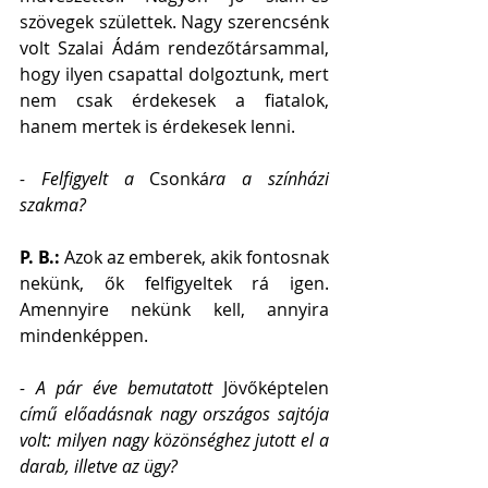
szövegek születtek. Nagy szerencsénk 
volt Szalai Ádám rendezőtársammal, 
hogy ilyen csapattal dolgoztunk, mert 
nem csak érdekesek a fiatalok, 
hanem mertek is érdekesek lenni.
- Felfigyelt a 
Csonká
ra a színházi 
szakma?
P. B.: 
Azok az emberek, akik fontosnak 
nekünk, ők felfigyeltek rá igen. 
Amennyire nekünk kell, annyira 
mindenképpen.
- A pár éve bemutatott
 Jövőképtelen
című előadásnak nagy országos sajtója 
volt: milyen nagy közönséghez jutott el a 
darab, illetve az ügy?