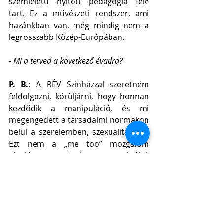
szemléletű nyitott pedagógia felé 
tart. Ez a művészeti rendszer, ami 
hazánkban van, még mindig nem a 
legrosszabb Közép-Európában. 
- Mi a terved a következő évadra?
P. B.: 
A RÉV Színházzal szeretném 
feldolgozni, körüljárni, hogy honnan 
kezdődik a manipuláció, és mi 
megengedett a társadalmi normákon 
belül a szerelemben, szexualitásban. 
Ezt nem a „me too” mozgalom 
alapján szeretném megcsinálni, 
inkább a nem tudatos viselkedést 
kutatnám, hogy a manipuláció során 
mikor lépünk át egy határt a 
hatalmunkat kihasználva. Ezt egy 
tanár-diák kapcsolat keretében 