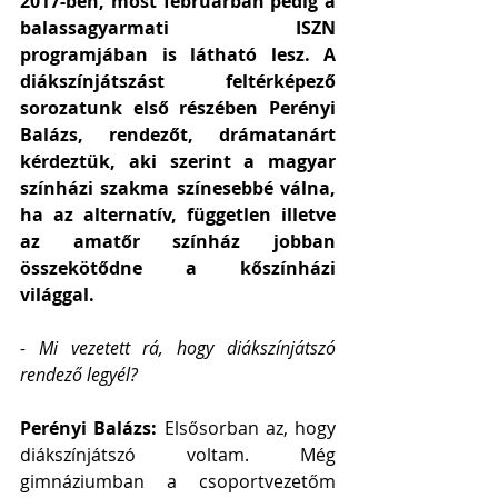
2017-ben, most februárban pedig a 
balassagyarmati ISZN 
programjában is látható lesz. A 
diákszínjátszást feltérképező 
sorozatunk első részében Perényi 
Balázs, rendezőt, drámatanárt 
kérdeztük, aki szerint a magyar 
színházi szakma színesebbé válna, 
ha az alternatív, független illetve 
az amatőr színház jobban 
összekötődne a kőszínházi 
világgal. 
- Mi vezetett rá, hogy diákszínjátszó 
rendező legyél?
Perényi Balázs: 
Elsősorban az, hogy 
diákszínjátszó voltam. Még 
gimnáziumban a csoportvezetőm 