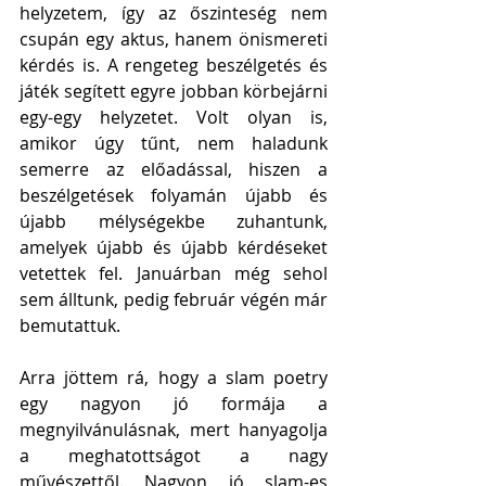
helyzetem, így az őszinteség nem 
csupán egy aktus, hanem önismereti 
kérdés is. A rengeteg beszélgetés és 
játék segített egyre jobban körbejárni 
egy-egy helyzetet. Volt olyan is, 
amikor úgy tűnt, nem haladunk 
semerre az előadással, hiszen a 
beszélgetések folyamán újabb és 
újabb mélységekbe zuhantunk, 
amelyek újabb és újabb kérdéseket 
vetettek fel. Januárban még sehol 
sem álltunk, pedig február végén már 
bemutattuk. 
Arra jöttem rá, hogy a slam poetry 
egy nagyon jó formája a 
megnyilvánulásnak, mert hanyagolja 
a meghatottságot a nagy 
művészettől. Nagyon jó slam-es 