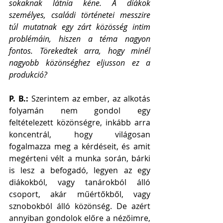
sokaknak látnia kéne. A diákok 
személyes, családi történetei messzire 
túl mutatnak egy zárt közösség intim 
problémáin, hiszen a téma nagyon 
fontos. Törekedtek arra, hogy minél 
nagyobb közönséghez eljusson ez a 
produkció?
P. B.:
 Szerintem az ember, az alkotás 
folyamán nem gondol egy 
feltételezett közönségre, inkább arra 
koncentrál, hogy világosan 
fogalmazza meg a kérdéseit, és amit 
megérteni vélt a munka során, bárki 
is lesz a befogadó, legyen az egy 
diákokból, vagy tanárokból álló 
csoport, akár műértőkből, vagy 
sznobokból álló közönség. De azért 
annyiban gondolok előre a nézőimre, 