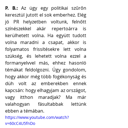
P. B.: 
Az ügy egy politikai szűrőn 
keresztül jutott el sok emberhez. Elég 
jó PR helyzetben voltunk, felnőtt 
színészekkel akár repertoárra is 
kerülhetett volna. Ha együtt tudott 
volna maradni a csapat, akkor is 
folyamatos frissítésekre lett volna 
szükség, és lehetett volna ezzel a 
formanyelvvel más, ehhez hasonló 
témákat feldolgozni. Úgy gondolom, 
hogy akkor még több fogékonyság és 
düh volt az emberekben ennek 
kapcsán: hogy elhagyjam az országot, 
vagy itthon maradjak? Ma már 
valahogyan fásultabbak lettünk 
ebben a témában. 
https://www.youtube.com/watch?
v=60cC4U5fnDo