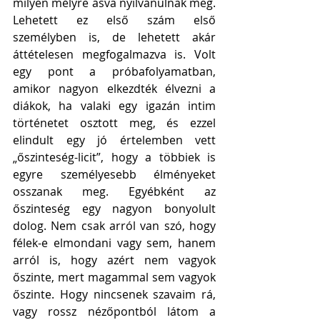
milyen mélyre ásva nyilvánulnak meg. 
Lehetett ez első szám első 
személyben is, de lehetett akár 
áttételesen megfogalmazva is. Volt 
egy pont a próbafolyamatban, 
amikor nagyon elkezdték élvezni a 
diákok, ha valaki egy igazán intim 
történetet osztott meg, és ezzel 
elindult egy jó értelemben vett 
„őszinteség-licit”, hogy a többiek is 
egyre személyesebb élményeket 
osszanak meg. Egyébként az 
őszinteség egy nagyon bonyolult 
dolog. Nem csak arról van szó, hogy 
félek-e elmondani vagy sem, hanem 
arról is, hogy azért nem vagyok 
őszinte, mert magammal sem vagyok 
őszinte. Hogy nincsenek szavaim rá, 
vagy rossz nézőpontból látom a 