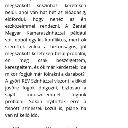
megszokott kőszínházi kereteken 
belül, ahol van hat hét az előadásig, 
előfordul, hogy nehéz az én 
eszközeimmel rendezni. A Zentai 
Magyar Kamaraszínházzal például 
volt ebből egy kis konfliktus, mert ők 
szerettek volna a biztonságos, jól 
megszokott kereteken belül próbálni, 
én meg csak beszélgettem, 
keresgéltem, és ők már kérdezték: "de 
mikor fogjuk már fölrakni a darabot?"  
A győri RÉV Színházzal viszont, akikkel 
jövőre fogok dolgozni, biztosan a 
saját módszeremmel fogunk 
próbálni. Sokan nyitottak erre a 
felnőtt színészek közül is, pláne ha 
van rá kellő idő.