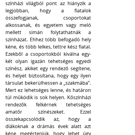
színházi világból pont az hiányzik a 
legjobban, hogy a fiatalok 
összefogjanak, csoportokat 
alkossanak, és egyetem vagy meló 
mellett simán folytathatnák a 
színházat. Ehhez több befogadó hely 
kéne, és több lelkes, tettre kész fiatal. 
Ezekből a csoportokból kiválna egy-
két olyan igazán tehetséges egyedi 
színész, akiket egy rendező segítene, 
és helyet biztosítana, hogy egy ilyen 
társulat bekerülhessen a „szakmába”. 
Mert ez lehetséges lenne, és határon 
túl működik is sok helyen. Kőszínházi 
rendezők felkérnek tehetséges 
amatőr színészeket. Ezzel 
összekapcsolódik az, hogy a 
diákoknak a drámás évek alatt azt 
kéne megérteniük, hogy lehet úgy 