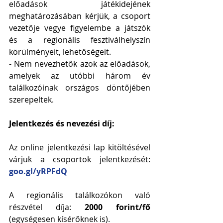
előadások játékidejének 
meghatározásában kérjük, a csoport 
vezetője vegye figyelembe a játszók 
és a regionális fesztiválhelyszín 
körülményeit, lehetőségeit.
- Nem nevezhetők azok az előadások, 
amelyek az utóbbi három év 
találkozóinak országos döntőjében 
szerepeltek.
Jelentkezés és nevezési díj:
Az online jelentkezési lap kitöltésével 
várjuk a csoportok jelentkezését: 
goo.gl/yRPFdQ
A regionális találkozókon való 
részvétel díja: 
2000 forint/fő
(egységesen kísérőknek is).