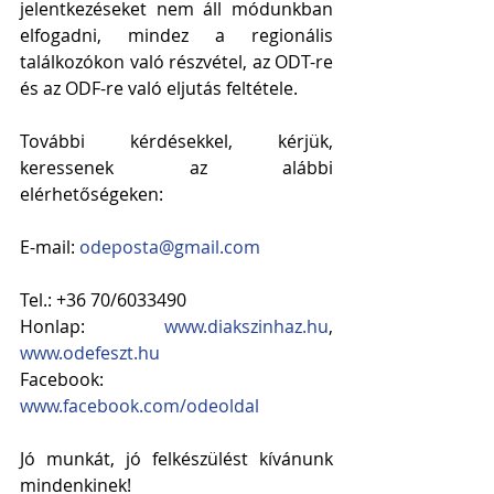
jelentkezéseket nem áll módunkban 
elfogadni, mindez a regionális 
találkozókon való részvétel, az ODT-re 
és az ODF-re való eljutás feltétele.
További kérdésekkel, kérjük, 
keressenek az alábbi 
elérhetőségeken:
E-mail: 
odeposta@gmail.com
Tel.: +36 70/6033490
Honlap: 
www.diakszinhaz.hu
, 
www.odefeszt.hu
Facebook: 
www.facebook.com/odeoldal
Jó munkát, jó felkészülést kívánunk 
mindenkinek!