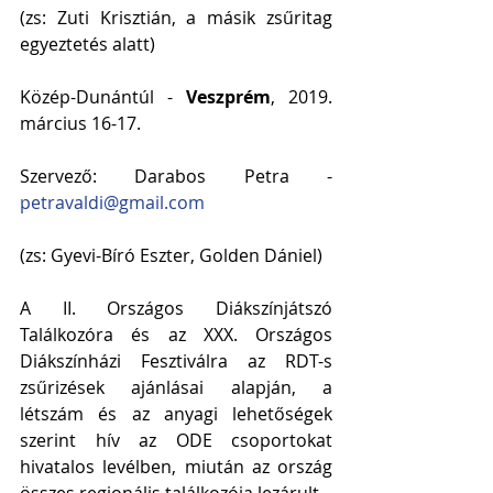
(zs: Zuti Krisztián, a másik zsűritag 
egyeztetés alatt)
Közép-Dunántúl - 
Veszprém
, 2019. 
március 16-17.
Szervező: Darabos Petra - 
petravaldi@gmail.com
(zs: Gyevi-Bíró Eszter, Golden Dániel)
A II. Országos Diákszínjátszó 
Találkozóra és az XXX. Országos 
Diákszínházi Fesztiválra az RDT-s 
zsűrizések ajánlásai alapján, a 
létszám és az anyagi lehetőségek 
szerint hív az ODE csoportokat 
hivatalos levélben, miután az ország 
összes regionális találkozója lezárult.