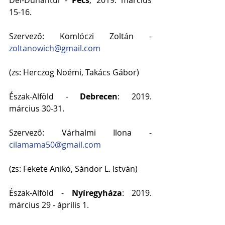
15-16.
Szervező: Komlóczi Zoltán - 
zoltanowich@gmail.com
(zs: Herczog Noémi, Takács Gábor)
Észak-Alföld - 
Debrecen
: 2019. 
március 30-31.
Szervező: Várhalmi Ilona - 
cilamama50@gmail.com
(zs: Fekete Anikó, Sándor L. István)
Észak-Alföld - 
Nyíregyháza
: 2019. 
március 29 - április 1.