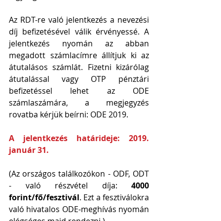
Az RDT-re való jelentkezés a nevezési 
díj befizetésével válik érvényessé. A 
jelentkezés nyomán az abban 
megadott számlacímre állítjuk ki az 
átutalásos számlát. Fizetni kizárólag 
átutalással vagy OTP pénztári 
befizetéssel lehet az ODE 
számlaszámára, a megjegyzés 
rovatba kérjük beírni: ODE 2019.
A jelentkezés határideje: 2019. 
január 31.
(Az országos találkozókon - ODF, ODT 
- való részvétel díja: 
4000 
forint/fő/fesztivál
. Ezt a fesztiválokra 
való hivatalos ODE-meghívás nyomán 
elégséges majd rendezni.)