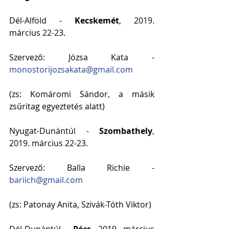
Dél-Alföld - 
Kecskemét
, 2019. 
március 22-23.
Szervező: Józsa Kata - 
monostorijozsakata@gmail.com
(zs: Komáromi Sándor, a másik 
zsűritag egyeztetés alatt)
Nyugat-Dunántúl - 
Szombathely
, 
2019. március 22-23.
Szervező: Balla Richie - 
bariich@gmail.com
(zs: Patonay Anita, Szivák-Tóth Viktor)
Dél-Dunántúl - 
Pécs
, 2019. március 