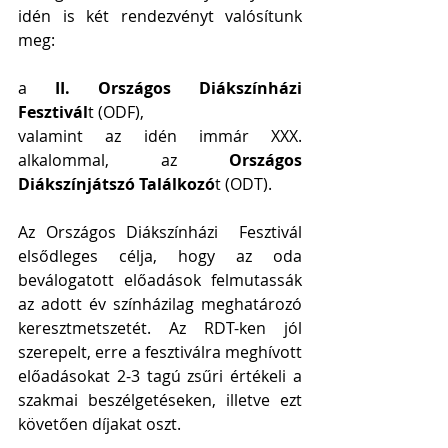
idén is két rendezvényt valósítunk 
meg:
a 
II. Országos Diákszínházi 
Fesztivál
t (ODF),
valamint az idén immár XXX. 
alkalommal, az 
Országos 
Diákszínjátszó Találkozó
t (ODT).
Az Országos Diákszínházi  Fesztivál 
elsődleges célja, hogy az oda 
beválogatott előadások felmutassák 
az adott év színházilag meghatározó 
keresztmetszetét. Az RDT-ken jól 
szerepelt, erre a fesztiválra meghívott 
előadásokat 2-3 tagú zsűri értékeli a 
szakmai beszélgetéseken, illetve ezt 
követően díjakat oszt.