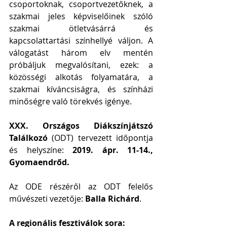
csoportoknak, csoportvezetőknek, a 
szakmai jeles képviselőinek szóló 
szakmai ötletvásárrá és 
kapcsolattartási színhellyé váljon. A 
válogatást három elv mentén 
próbáljuk megvalósítani, ezek: a 
közösségi alkotás folyamatára, a 
szakmai kíváncsiságra, és színházi 
minőségre való törekvés igénye.
XXX. Országos Diákszínjátszó 
Találkozó
 (ODT) tervezett időpontja 
és helyszíne:
 2019. ápr. 11-14., 
Gyomaendrőd.
Az ODE részéről az ODT felelős 
művészeti vezetője: 
Balla Richárd
.
A regionális fesztiválok sora: