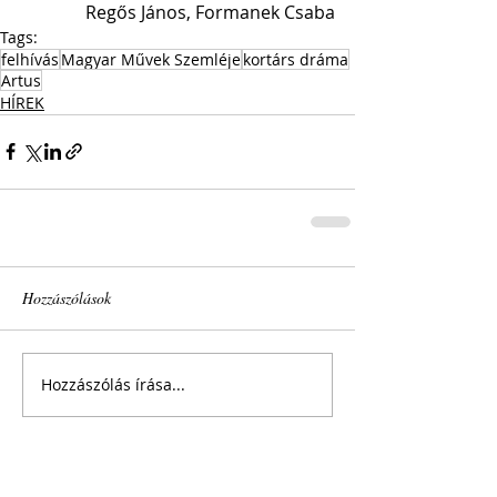
Regős János, Formanek Csaba
Tags:
felhívás
Magyar Művek Szemléje
kortárs dráma
Artus
HÍREK
Hozzászólások
Hozzászólás írása...