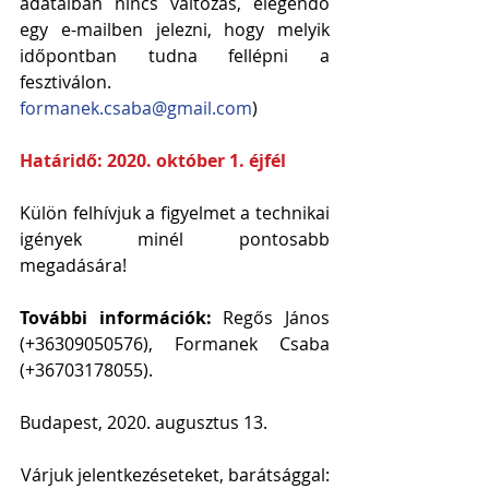
adataiban nincs változás, elegendő 
egy e-mailben jelezni, hogy melyik 
időpontban tudna fellépni a 
fesztiválon. 
formanek.csaba@gmail.com
) 
Határidő: 2020. október 1. éjfél
Külön felhívjuk a figyelmet a technikai 
igények minél pontosabb 
megadására!
További információk:
 Regős János  
(+36309050576), Formanek Csaba 
(+36703178055). 
Budapest, 2020. augusztus 13.
Várjuk jelentkezéseteket, barátsággal: