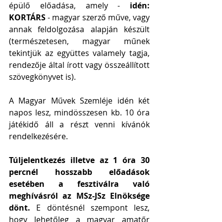
épülő előadása, amely -
 idén: 
KORTÁRS
 - magyar szerző műve, vagy 
annak feldolgozása alapján készült 
(természetesen, magyar műnek 
tekintjük az együttes valamely tagja, 
rendezője által írott vagy összeállított 
szövegkönyvet is).
A Magyar Művek Szemléje idén két 
napos lesz, mindösszesen kb. 10 óra 
játékidő áll a részt venni kívánók 
rendelkezésére.
Túljelentkezés illetve az 1 óra 30 
percnél hosszabb előadások 
esetében a fesztiválra való 
meghívásról az MSz-JSz Elnöksége 
dönt.
 E döntésnél szempont lesz, 
hogy lehetőleg a magyar amatőr 