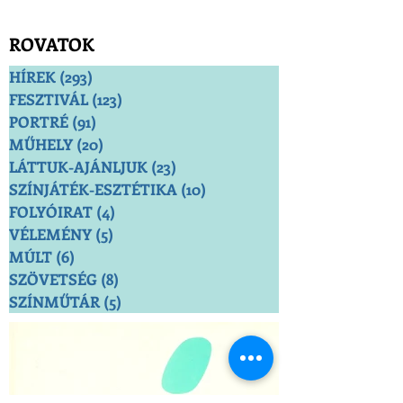
ROVATOK
HÍREK
(293)
293 bejegyzés
FESZTIVÁL
(123)
123 bejegyzés
PORTRÉ
(91)
91 bejegyzés
MŰHELY
(20)
20 bejegyzés
LÁTTUK-AJÁNLJUK
(23)
23 bejegyzés
SZÍNJÁTÉK-ESZTÉTIKA
(10)
10 bejegyzés
FOLYÓIRAT
(4)
4 bejegyzés
VÉLEMÉNY
(5)
5 bejegyzés
MÚLT
(6)
6 bejegyzés
SZÖVETSÉG
(8)
8 bejegyzés
SZÍNMŰTÁR
(5)
5 bejegyzés