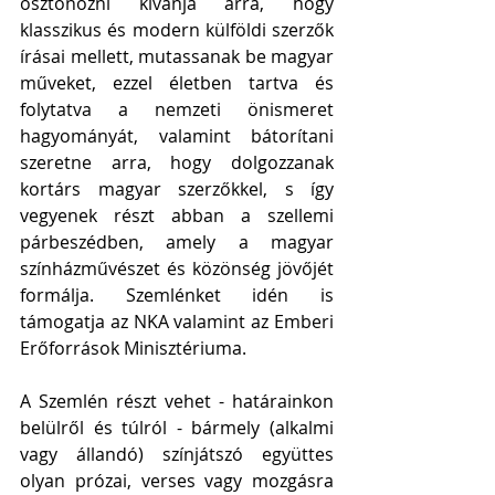
ösztönözni kívánja arra, hogy 
klasszikus és modern külföldi szerzők 
írásai mellett, mutassanak be magyar 
műveket, ezzel életben tartva és 
folytatva a nemzeti önismeret 
hagyományát, valamint bátorítani 
szeretne arra, hogy dolgozzanak 
kortárs magyar szerzőkkel, s így 
vegyenek részt abban a szellemi 
párbeszédben, amely a magyar 
színházművészet és közönség jövőjét 
formálja. Szemlénket idén is 
támogatja az NKA valamint az Emberi 
Erőforrások Minisztériuma.
A Szemlén részt vehet - határainkon 
belülről és túlról - bármely (alkalmi 
vagy állandó) színjátszó együttes 
olyan prózai, verses vagy mozgásra 