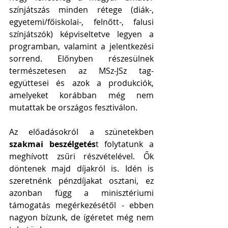
színjátszás minden rétege (diák-, 
egyetemi/főiskolai-, felnőtt-, falusi 
színjátszók) képviseltetve legyen a 
programban, valamint a jelentkezési 
sorrend. Előnyben részesülnek 
természetesen az MSz-JSz tag-
együttesei és azok a produkciók, 
amelyeket korábban még nem 
mutattak be országos fesztiválon.
Az előadásokról a szünetekben 
szakmai beszélgetés
t folytatunk a 
meghívott zsűri részvételével. Ők 
döntenek majd díjakról is. Idén is 
szeretnénk pénzdíjakat osztani, ez 
azonban függ a minisztériumi 
támogatás megérkezésétől - ebben 
nagyon bízunk, de ígéretet még nem 