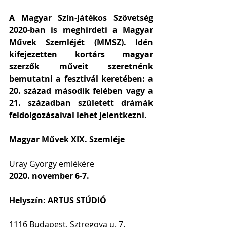
A Magyar Szín-Játékos Szövetség 
2020-ban is meghirdeti a Magyar 
Művek Szemléjét (MMSZ). Idén 
kifejezetten kortárs magyar 
szerzők műveit szeretnénk 
bemutatni a fesztivál keretében: a 
20. század második felében vagy a 
21. században született drámák 
feldolgozásaival lehet jelentkezni. 
Magyar Művek XIX. Szemléje
Uray György emlékére
2020. november 6-7.
Helyszín: ARTUS STÚDIÓ
1116 Budapest, Sztregova u. 7.