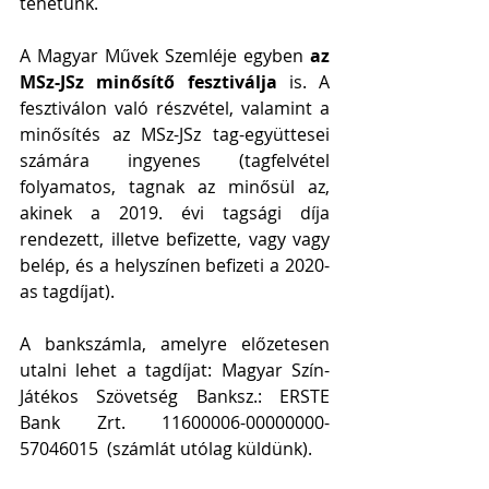
tehetünk.
A Magyar Művek Szemléje egyben
 az 
MSz-JSz minősítő fesztiválja
 is. A 
fesztiválon való részvétel, valamint a 
minősítés az MSz-JSz tag-együttesei 
számára ingyenes (tagfelvétel 
folyamatos, tagnak az minősül az, 
akinek a 2019. évi tagsági díja 
rendezett, illetve befizette, vagy vagy 
belép, és a helyszínen befizeti a 2020-
as tagdíjat).
A bankszámla, amelyre előzetesen 
utalni lehet a tagdíjat: Magyar Szín-
Játékos Szövetség Banksz.: ERSTE 
Bank Zrt. 11600006-00000000-
57046015  (számlát utólag küldünk).