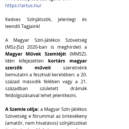
https://artus.hu/
Kedves Színjátszók, jelenlegi és 
leendő Tagjaink!
A Magyar Szín-Játékos Szövetség 
(MSz-JSz) 2020-ban is meghirdeti a 
Magyar Művek Szemléjé
t (MMSZ). 
Idén kifejezetten 
kortárs magyar 
szerzők műveit
 szeretnénk 
bemutatni a fesztivál keretében: a 20. 
század második felében vagy a 21. 
században született drámák 
feldolgozásaival lehet jelentkezni. 
A Szemle célja:
 a Magyar Szín-Játékos 
Szövetség e fórummal az öntevékeny 
(amatőr, nem hivatásos) színjátszókat 