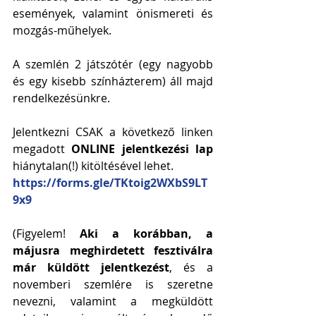
események, valamint önismereti és 
mozgás-műhelyek.
A szemlén 2 játszótér (egy nagyobb 
és egy kisebb színházterem) áll majd 
rendelkezésünkre.
Jelentkezni CSAK a következő linken 
megadott 
ONLINE jelentkezési lap
hiánytalan(!) kitöltésével lehet. 
https://forms.gle/TKtoig2WXbS9LT
9x9
(Figyelem! 
Aki a korábban, a 
májusra meghirdetett fesztiválra 
már küldött jelentkezést
, és a 
novemberi szemlére is szeretne 
nevezni, valamint a megküldött 