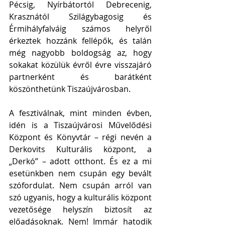
Pécsig, Nyírbátortól Debrecenig, 
Krasznától Szilágybagosig és 
Érmihályfalváig számos helyről 
érkeztek hozzánk fellépők, és talán 
még nagyobb boldogság az, hogy 
sokakat közülük évről évre visszajáró 
partnerként és barátként 
köszönthetünk Tiszaújvárosban.
A fesztiválnak, mint minden évben, 
idén is a Tiszaújvárosi Művelődési 
Központ és Könyvtár – régi nevén a 
Derkovits Kulturális központ, a 
„Derkó” – adott otthont. És ez a mi 
esetünkben nem csupán egy bevált 
szófordulat. Nem csupán arról van 
szó ugyanis, hogy a kulturális központ 
vezetősége helyszín biztosít az 
előadásoknak. Nem! Immár hatodik 