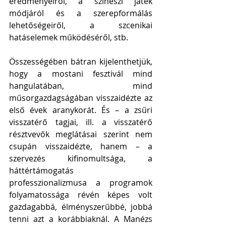
eredményeiről, a színészi játék 
módjáról és a szerepformálás 
lehetőségeiről, a szcenikai 
hatáselemek működéséről, stb. 
Összességében bátran kijelenthetjük, 
hogy a mostani fesztivál mind 
hangulatában, mind 
műsorgazdagságában visszaidézte az 
első évek aranykorát. És – a zsűri 
visszatérő tagjai, ill. a visszatérő 
résztvevők meglátásai szerint nem 
csupán visszaidézte, hanem – a 
szervezés kifinomultsága, a 
háttértámogatás 
professzionalizmusa a programok 
folyamatossága révén képes volt 
gazdagabbá, élményszerűbbé, jobbá 
tenni azt a korábbiaknál. A Manézs 