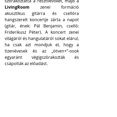
szórakoztatta a résztvevőket, majd a 
LivingRoom
 zenei formáció 
akusztikus gitárra és csellóra 
hangszerelt koncertje zárta a napot 
(gitár, ének: Pál Benjamin, cselló: 
Friderikusz Péter). A koncert zenei 
világáról és hangulatáról sokat elárul, 
ha csak azt mondjuk el, hogy a 
tizenévesek és az „ötven+”-osok 
egyaránt végigszórakozták és 
csápolták az előadást.