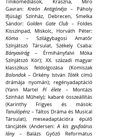
Tinikomédiások, Kraszna, Miro 
Gavran: 
Kreón Antigónéja
 – Páholy 
Ifjúsági Színház, Debrecen, Smelka 
Sándor: 
Golden Gate Club 
– Földes 
Kisszínpad, Miskolc, Horváth Péter: 
Kóma 
– Szilágybagosi Amatőr 
Színjátszó Társulat, Székely Csaba
: 
Bányavirág 
– Érmihányfalvi Móka 
Színjátszó Kör); XX. századi magyar 
klasszikus feldolgozása (Komiszak
Bolondok
 – Örkény István 
Tóték
 című 
drámája nyomán); regényadaptáció 
(Yann Martel 
Pí élete
 – Montázs 
Színházi Műhely); kabaré összeállítás 
(Karinthy Frigyes és mások: 
Tanulópénz
 – Táltos Dráma és Musical 
Társulat), meseadaptációra épülő 
táncjáték (Andersen: 
A kis gyufaárus 
lány 
– Balázs Győző Református 