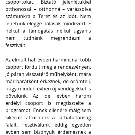
csoportokat. Biztató jelenlétükkel 
otthonossá – otthonná – varázsolva 
számunkra a Teret és az Időt. Nem 
lehetünk eléggé hálásak mindezért. E 
nélkül a támogatás nélkül ugyanis 
nem tudnánk megrendezni a 
fesztivált. 
Az elmúlt hat évben harmincnál több 
csoport fordult meg a rendezvényen. 
Jó páran visszatérő műhelyként, mára 
már barátként érkeznek, de örömteli, 
hogy minden évben új vendégekkel is 
bővülünk. Az idei évben három 
erdélyi csoport is megtisztelte a 
programot. Ennek ellenére máig sem 
sikerült áttörnünk a láthatatlanság 
falait. Fesztiválunk eddig egyetlen 
évben sem bizonyult érdemesnek a 