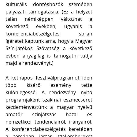
kulturális döntéshozók szemében 
pályázati támogatásra. (Ez a helyzet 
talán némiképpen változhat a 
következő években, ugyanis a 
konferenciabeszélgetés során 
ígéretet kaptunk arra, hogy a Magyar 
Szín-Játékos Szövetség a következő 
évben anyagilag is támogatni tudja 
majd a rendezvényt.)
A kétnapos fesztiválprogramot idén 
több kísérő esemény tette 
különlegessé. A rendezvény nyitó 
programjaként szakmai eszmecserét 
kezdeményeztünk a magyar nyelvű 
amatőr színjátszás hazai és 
nemzetközi tendenciáiról, irányairól. 
A konferenciabeszélgetés keretében 
a témában jártas szakembereket 