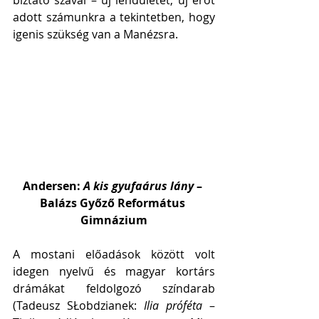
biztató szavai – új lendületet, új erőt 
adott számunkra a tekintetben, hogy 
igenis szükség van a Manézsra. 
Andersen: 
A kis gyufaárus lány 
– 
Balázs Győző Református 
Gimnázium
A mostani előadások között volt 
idegen nyelvű és magyar kortárs 
drámákat feldolgozó színdarab 
(Tadeusz SŁobdzianek:
 Ilia próféta
 – 