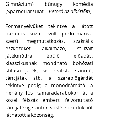
Gimnázium), bűnügyi komédia 
(SparhelTársulat –
 Betörő az albérlőm
).
Formanyelvüket tekintve a látott 
darabok között volt performansz-
szerű megmutatkozás, szakrális 
eszközöket alkalmazó, stilizált 
játékmódra épülő előadás, 
klasszikusnak mondható bohózati 
stílusú játék, kis realista színmű, 
táncjáték stb, a szereplőgárdát 
tekintve pedig a monodrámától a 
néhány fős kamaradarabokon át a 
közel félszáz embert felvonultató 
táncjátékig szintén sokféle produkciót 
láthatott a közönség. 