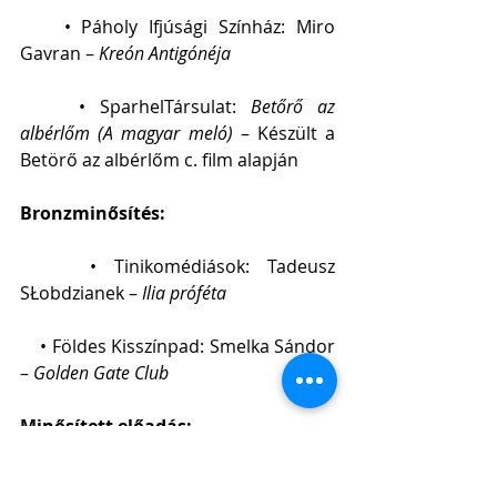
    • Páholy Ifjúsági Színház: Miro 
Gavran – 
Kreón Antigónéja
    • SparhelTársulat: 
Betőrő az 
albérlőm (A magyar meló)
 – Készült a 
Betörő az albérlőm c. film alapján
Bronzminősítés:
    • Tinikomédiások: Tadeusz 
SŁobdzianek –
 Ilia próféta
    • Földes Kisszínpad: Smelka Sándor 
– 
Golden Gate Club
Minősített előadás:
    • Komiszak:
 Bolondok -
 Örkény 