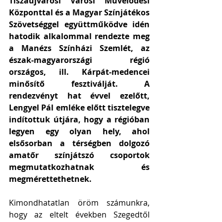
Tiszaújvárosi Városi Művelődési 
Központtal és a Magyar Színjátékos 
Szövetséggel együttműködve idén 
hatodik alkalommal rendezte meg 
a Manézs Színházi Szemlét, az 
észak-magyarországi régió 
országos, ill. Kárpát-medencei 
minősítő fesztiválját. A 
rendezvényt hat évvel ezelőtt, 
Lengyel Pál emléke előtt tisztelegve 
indítottuk útjára, hogy a régióban 
legyen egy olyan hely, ahol 
elsősorban a térségben dolgozó 
amatőr színjátszó csoportok 
megmutatkozhatnak és 
megmérettethetnek.
Kimondhatatlan öröm számunkra, 
hogy az eltelt években Szegedtől 