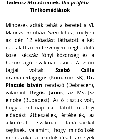
Tadeusz SŁobdzianek:
 Ilia próféta
 – 
Tinikomédiások
Mindezek adták tehát a keretet a VI. 
Manézs Színházi Szemléhez, melyen 
az idén 12 előadást láthatott a két 
nap alatt a rendezvényen megforduló 
közel kétszáz főnyi közönség és a 
háromtagú szakmai zsűri. A zsűri 
tagjai voltak: 
Szabó Csilla 
drámapedagógus (Komárom SK), 
Dr. 
Pinczés István
 rendező (Debrecen), 
valamint
 Regős János
, az MSz-JSz 
elnöke (Budapest). Az ő tisztük volt, 
hogy a két nap alatt látott tucatnyi 
előadást átbeszéljék, értékeljék, az 
alkotókat szakmai tanácsaikkal 
segítsék, valamint, hogy minősítsék 
mindazokat a produkciókat, amelyek 