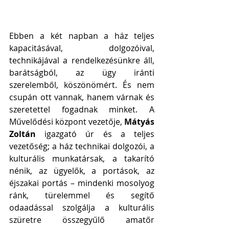
Ebben a két napban a ház teljes 
kapacitásával, dolgozóival, 
technikájával a rendelkezésünkre áll, 
barátságból, az ügy iránti 
szerelemből, köszönömért. És nem 
csupán ott vannak, hanem várnak és 
szeretettel fogadnak minket. A 
Művelődési központ vezetője, 
Mátyás 
Zoltán
 igazgató úr és a teljes 
vezetőség; a ház technikai dolgozói, a 
kulturális munkatársak, a takarító 
nénik, az ügyelők, a portások, az 
éjszakai portás – mindenki mosolyog 
ránk, türelemmel és segítő 
odaadással szolgálja a kulturális 
szüretre összegyűlő amatőr 