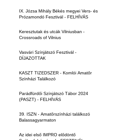
IX. Józsa Mihály Békés megyei Vers- és
Prózamondó Fesztivál - FELHÍVÁS
Keresztutak és utcák Vilniusban -
Crossroads of Vilnius
Vasvári Színjátszó Fesztivál -
DÍJAZOTTAK
KASZT TIZEDSZER - Komlói Amatőr
Színházi Találkozó
Parádfürdői Színjátszó Tábor 2024
(PASZT) - FELHÍVÁS
39. ISZN - Amatőrszínházi találkozó
Balassagyarmaton
Az idei első IMPRO elődöntő