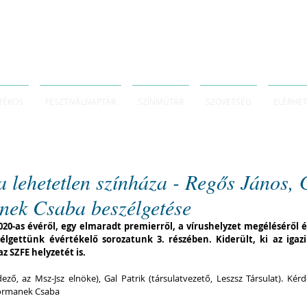
TÉKOS
FESZTIVÁLNAPTÁR
SZÍNMŰTÁR
SZÖVETSÉG
ELÉRHE
a lehetetlen színháza - Regős János, 
nek Csaba beszélgetése
020-as évéről, egy elmaradt premierről, a vírushelyzet megéléséről és
élgettünk évértékelő sorozatunk 3. részében. Kiderült, ki az igazi
z SZFE helyzetét is. 
ő, az Msz-Jsz elnöke), Gal Patrik (társulatvezető, Leszsz Társulat). Kérde
Formanek Csaba