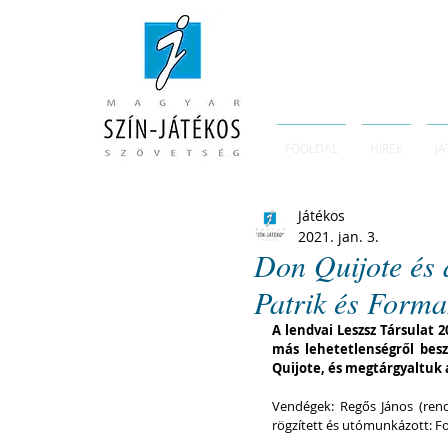
FŐOLDAL
HÍREK
JÁ
Játékos
2021. jan. 3.
Don Quijote és 
Patrik és Forma
A lendvai Leszsz Társulat 2
más lehetetlenségről besz
Quijote, és megtárgyaltuk a
Vendégek: Regős János (rendez
rögzített és utómunkázott: 