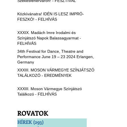
Székesfehérváron! - FESZTIVÁL
Közkívánatra! IDÉN IS LESZ IMPRÓ-
FESZKÓ! - FELHÍVÁS
XXXIX. Madách Imre Irodalmi és
Színjátszó Napok Balassagyarmat -
FELHÍVÁS
34th Festival for Dance, Theatre and
Performance June 19 – 23 2024 Erlangen,
Germany
XXXIII. MOSON VÁRMEGYE SZÍNJÁTSZÓ
TALÁLKOZÓ - EREDMÉNYEK
XXXIII. Moson Vármegye Színjátszó
Találkozó - FELHÍVÁS
ROVATOK
HÍREK
(293)
293 bejegyzés