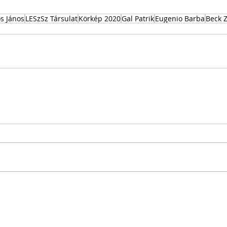
s János
LESzSz Társulat
Körkép 2020
Gal Patrik
Eugenio Barba
Beck 