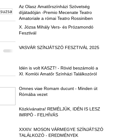
Az Olasz Amatőrszínházi Szövetség
Zsuzsa
díjátadóján -Premio Mecenate Teatro
Amatoriale a római Teatro Rossiniben
X. Józsa Mihály Vers- és Prózamondó
Fesztivál
VASVÁR SZÍNJÁTSZÓ FESZTIVÁL 2025
Idén is volt KASZT! - Rövid beszámoló a
XI. Komlói Amatőr Színházi Találkozóról
Omnes viae Romam ducunt - Minden út
Rómába vezet
Közkívánatra! REMÉLJÜK, IDÉN IS LESZ
IMRPÓ - FELHÍVÁS
XXXIV. MOSON VÁRMEGYE SZÍNJÁTSZÓ
TALÁLKOZÓ - EREDMÉNYEK