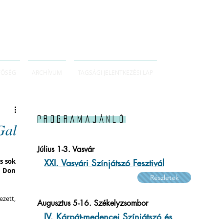
TŐSÉG
ARCHÍVUM
TAGSÁGI JELENTKEZÉSI LAP
Programajánló
Gal
Július 1-3. Vasvár
 sok 
XXI. Vasvári Színjátszó Fesztivál
 Don 
Részletek
zett, 
Augusztus 5-16. Székelyzsombor
IV. Kárpát-medencei Színjátszó és