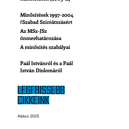
Minősítések 1997-2004
(Szabad Színjátszásért
Egyesület)
Az MSz-JSz
önmeghatározása
A minősítés szabályai
Paál Istvánról és a Paál
István Diplomáról
LEGFRISSEBB
CIKKEINK
Adács 2025