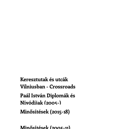
Keresztutak és utcák
Vilniusban - Crossroads
of Vilnius
Paál István Diplomák és
Nívódíjak (2005-)
Minősítések (2015-18)
Minősítések (2005-11)