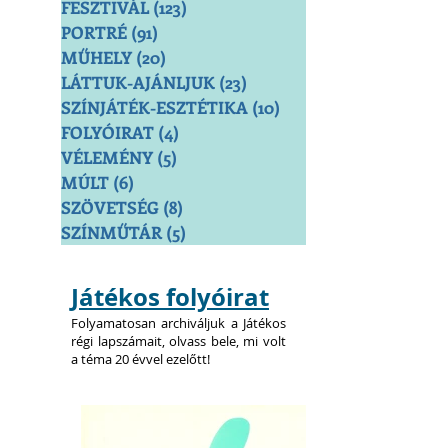
FESZTIVÁL
(123)
123 bejegyzés
PORTRÉ
(91)
91 bejegyzés
MŰHELY
(20)
20 bejegyzés
LÁTTUK-AJÁNLJUK
(23)
23 bejegyzés
SZÍNJÁTÉK-ESZTÉTIKA
(10)
10 bejegyzés
FOLYÓIRAT
(4)
4 bejegyzés
VÉLEMÉNY
(5)
5 bejegyzés
MÚLT
(6)
6 bejegyzés
SZÖVETSÉG
(8)
8 bejegyzés
SZÍNMŰTÁR
(5)
5 bejegyzés
Játékos folyóirat
Folyamatosan archiváljuk a Játékos
régi lapszámait, olvass bele, mi volt
a téma 20 évvel ezelőtt!