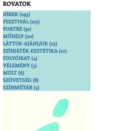
ROVATOK
HÍREK
(293)
293 bejegyzés
FESZTIVÁL
(123)
123 bejegyzés
PORTRÉ
(91)
91 bejegyzés
MŰHELY
(20)
20 bejegyzés
LÁTTUK-AJÁNLJUK
(23)
23 bejegyzés
SZÍNJÁTÉK-ESZTÉTIKA
(10)
10 bejegyzés
FOLYÓIRAT
(4)
4 bejegyzés
VÉLEMÉNY
(5)
5 bejegyzés
MÚLT
(6)
6 bejegyzés
SZÖVETSÉG
(8)
8 bejegyzés
SZÍNMŰTÁR
(5)
5 bejegyzés