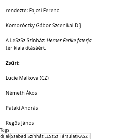
rendezte: Fajcsi Ferenc
Komoróczky Gábor Szcenikai Díj
A LeSzSz Színház: 
Herner Ferike faterja
tér kialakításáért.
Zsűri:
Lucie Malkova (CZ)
Németh Ákos
Pataki András
Regős János 
Tags:
díjak
Szabad Színház
LESzSz Társulat
KASZT