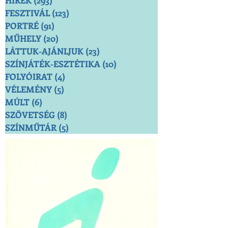
HÍREK
(293)
293 bejegyzés
FESZTIVÁL
(123)
123 bejegyzés
PORTRÉ
(91)
91 bejegyzés
MŰHELY
(20)
20 bejegyzés
LÁTTUK-AJÁNLJUK
(23)
23 bejegyzés
SZÍNJÁTÉK-ESZTÉTIKA
(10)
10 bejegyzés
FOLYÓIRAT
(4)
4 bejegyzés
VÉLEMÉNY
(5)
5 bejegyzés
MÚLT
(6)
6 bejegyzés
SZÖVETSÉG
(8)
8 bejegyzés
SZÍNMŰTÁR
(5)
5 bejegyzés