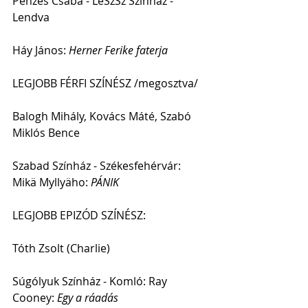
Pénzes Csaba - LeSzSz Színház - 
Lendva                                   
Háy János: 
Herner Ferike faterja
LEGJOBB FÉRFI SZÍNÉSZ /megosztva/
Balogh Mihály, Kovács Máté, Szabó 
Miklós Bence
Szabad Színház - Székesfehérvár: 
Mikä Myllyäho:
 PÁNIK
LEGJOBB EPIZÓD SZÍNÉSZ:
Tóth Zsolt (Charlie)
Súgólyuk Színház - Komló: Ray 
Cooney: 
Egy a ráadás