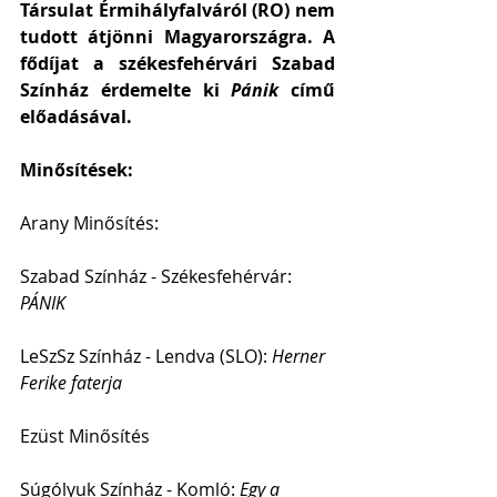
Társulat Érmihályfalváról (RO) nem 
tudott átjönni Magyarországra. A 
fődíjat a székesfehérvári Szabad 
Színház érdemelte ki
 Pánik
 című 
előadásával.
Minősítések:
Arany Minősítés:
Szabad Színház - Székesfehérvár: 
PÁNIK
LeSzSz Színház - Lendva (SLO): 
Herner 
Ferike faterja
Ezüst Minősítés
Súgólyuk Színház - Komló: 
Egy a 