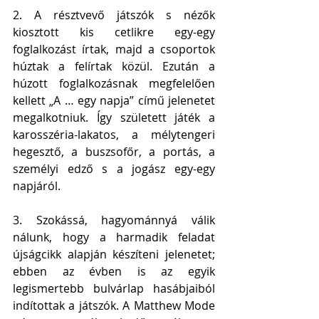
2. A résztvevő játszók s nézők 
kiosztott kis cetlikre egy-egy 
foglalkozást írtak, majd a csoportok 
húztak a felírtak közül. Ezután a 
húzott foglalkozásnak megfelelően 
kellett „A … egy napja” című jelenetet 
megalkotniuk. Így született játék a 
karosszéria-lakatos, a mélytengeri 
hegesztő, a buszsofőr, a portás, a 
személyi edző s a jogász egy-egy 
napjáról.
3. Szokássá, hagyománnyá válik 
nálunk, hogy a harmadik feladat 
újságcikk alapján készíteni jelenetet; 
ebben az évben is az egyik 
legismertebb bulvárlap hasábjaiból 
indítottak a játszók. A Matthew Mode 