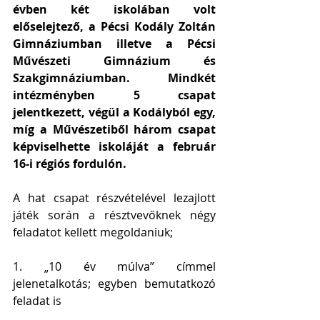
évben két iskolában volt 
előselejtező, a Pécsi Kodály Zoltán 
Gimnáziumban illetve a Pécsi 
Művészeti Gimnázium és 
Szakgimnáziumban. Mindkét 
intézményben 5 csapat 
jelentkezett, végül a Kodályból egy, 
míg a Művészetiből három csapat 
képviselhette iskoláját a február 
16-i régiós fordulón.
A hat csapat részvételével lezajlott 
játék során a résztvevőknek négy 
feladatot kellett megoldaniuk;
1. „10 év múlva” címmel 
jelenetalkotás; egyben bemutatkozó 
feladat is