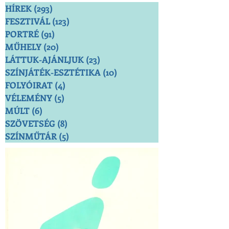
HÍREK
(293)
293 bejegyzés
FESZTIVÁL
(123)
123 bejegyzés
PORTRÉ
(91)
91 bejegyzés
MŰHELY
(20)
20 bejegyzés
LÁTTUK-AJÁNLJUK
(23)
23 bejegyzés
SZÍNJÁTÉK-ESZTÉTIKA
(10)
10 bejegyzés
FOLYÓIRAT
(4)
4 bejegyzés
VÉLEMÉNY
(5)
5 bejegyzés
MÚLT
(6)
6 bejegyzés
SZÖVETSÉG
(8)
8 bejegyzés
SZÍNMŰTÁR
(5)
5 bejegyzés