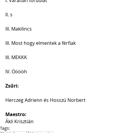
I. Váratlan fordulat
II. s
III. Makilincs
III. Most hogy elmentek a férfiak
III. MEKKK
IV. Ööööh
Zsűri:
Herczeg Adrienn és Hosszú Norbert
Maestro:
Ákli Krisztián
Tags: