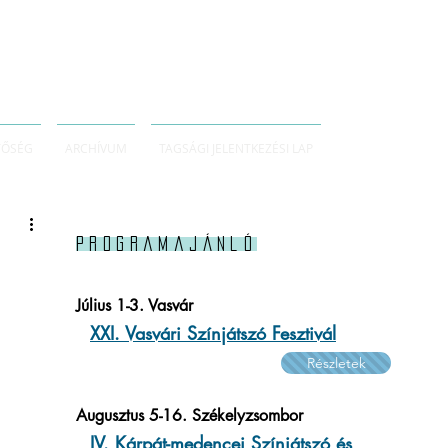
TŐSÉG
ARCHÍVUM
TAGSÁGI JELENTKEZÉSI LAP
Programajánló
Július 1-3. Vasvár
XXI. Vasvári Színjátszó Fesztivál
Részletek
Augusztus 5-16. Székelyzsombor
IV. Kárpát-medencei Színjátszó és