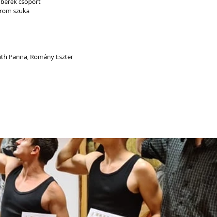
mberek csoport
három szuka
áth Panna, Romány Eszter 