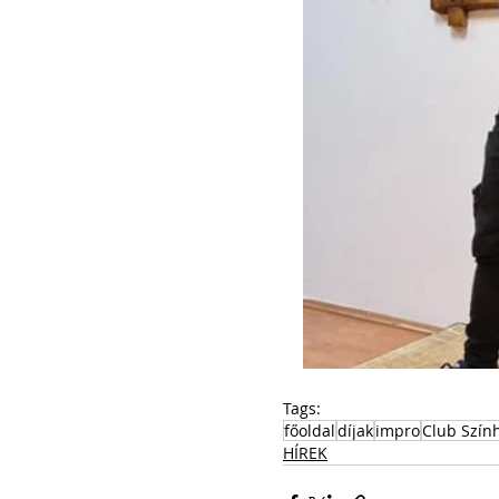
Tags:
főoldal
díjak
impro
Club Szín
HÍREK