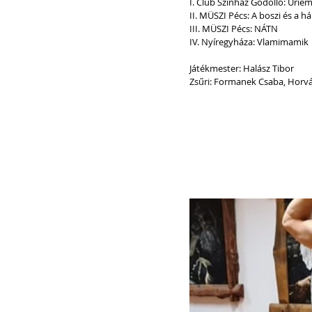
I. Club Színház Gödöllő: Úrie
II. MÜSZI Pécs: A boszi és a 
III. MÜSZI Pécs: NÁTN
IV. Nyíregyháza: Vlamimamik
Játékmester: Halász Tibor
Zsűri: Formanek Csaba, Horv