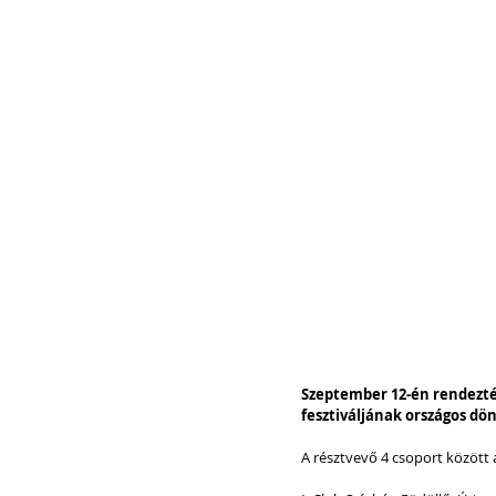
Szeptember 12-én rendezték
fesztiváljának országos dön
A résztvevő 4 csoport között a