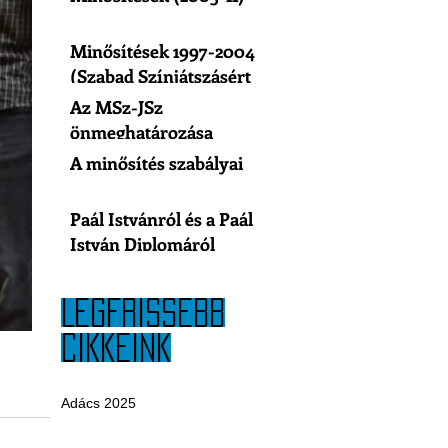
Minősítések 1997-2004
(Szabad Színjátszásért
Egyesület)
Az MSz-JSz
önmeghatározása
A minősítés szabályai
Paál Istvánról és a Paál
István Diplomáról
LEGFRISSEBB
CIKKEINK
Adács 2025