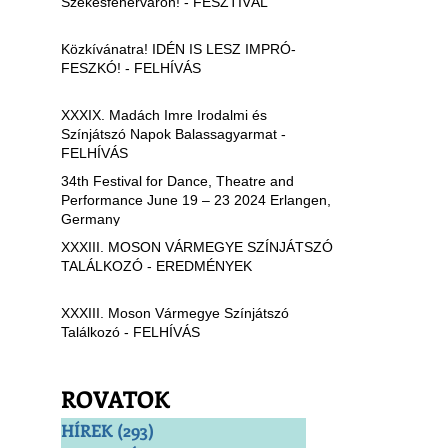
Székesfehérváron! - FESZTIVÁL
Közkívánatra! IDÉN IS LESZ IMPRÓ-
FESZKÓ! - FELHÍVÁS
XXXIX. Madách Imre Irodalmi és
Színjátszó Napok Balassagyarmat -
FELHÍVÁS
34th Festival for Dance, Theatre and
Performance June 19 – 23 2024 Erlangen,
Germany
XXXIII. MOSON VÁRMEGYE SZÍNJÁTSZÓ
TALÁLKOZÓ - EREDMÉNYEK
XXXIII. Moson Vármegye Színjátszó
Találkozó - FELHÍVÁS
ROVATOK
HÍREK
(293)
293 bejegyzés