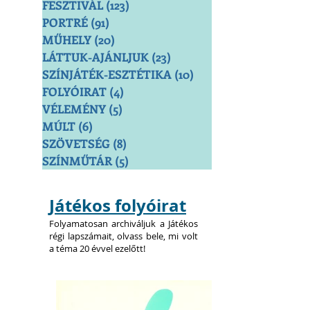
FESZTIVÁL
(123)
123 bejegyzés
PORTRÉ
(91)
91 bejegyzés
MŰHELY
(20)
20 bejegyzés
LÁTTUK-AJÁNLJUK
(23)
23 bejegyzés
SZÍNJÁTÉK-ESZTÉTIKA
(10)
10 bejegyzés
FOLYÓIRAT
(4)
4 bejegyzés
VÉLEMÉNY
(5)
5 bejegyzés
MÚLT
(6)
6 bejegyzés
SZÖVETSÉG
(8)
8 bejegyzés
SZÍNMŰTÁR
(5)
5 bejegyzés
Játékos folyóirat
Folyamatosan archiváljuk a Játékos
régi lapszámait, olvass bele, mi volt
a téma 20 évvel ezelőtt!