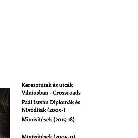
Keresztutak és utcák
Vilniusban - Crossroads
of Vilnius
Paál István Diplomák és
Nívódíjak (2005-)
Minősítések (2015-18)
Minősítések (2005-11)