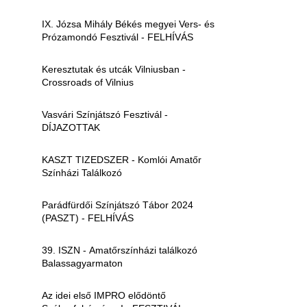
IX. Józsa Mihály Békés megyei Vers- és
Prózamondó Fesztivál - FELHÍVÁS
Keresztutak és utcák Vilniusban -
Crossroads of Vilnius
Vasvári Színjátszó Fesztivál -
DÍJAZOTTAK
KASZT TIZEDSZER - Komlói Amatőr
Színházi Találkozó
Parádfürdői Színjátszó Tábor 2024
(PASZT) - FELHÍVÁS
39. ISZN - Amatőrszínházi találkozó
Balassagyarmaton
Az idei első IMPRO elődöntő