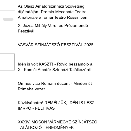
Az Olasz Amatőrszínházi Szövetség
díjátadóján -Premio Mecenate Teatro
Amatoriale a római Teatro Rossiniben
X. Józsa Mihály Vers- és Prózamondó
Fesztivál
VASVÁR SZÍNJÁTSZÓ FESZTIVÁL 2025
Idén is volt KASZT! - Rövid beszámoló a
XI. Komlói Amatőr Színházi Találkozóról
Omnes viae Romam ducunt - Minden út
Rómába vezet
Közkívánatra! REMÉLJÜK, IDÉN IS LESZ
IMRPÓ - FELHÍVÁS
XXXIV. MOSON VÁRMEGYE SZÍNJÁTSZÓ
TALÁLKOZÓ - EREDMÉNYEK