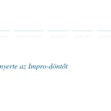
TÉKOS
FESZTIVÁLNAPTÁR
SZÍNMŰTÁR
SZÖVETSÉG
ELÉRHE
nyerte az Impro-döntőt