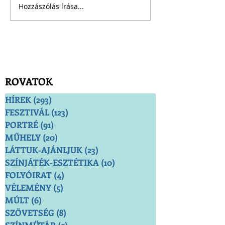
Hozzászólás írása...
ROVATOK
HÍREK
(293)
293 bejegyzés
FESZTIVÁL
(123)
123 bejegyzés
PORTRÉ
(91)
91 bejegyzés
MŰHELY
(20)
20 bejegyzés
LÁTTUK-AJÁNLJUK
(23)
23 bejegyzés
SZÍNJÁTÉK-ESZTÉTIKA
(10)
10 bejegyzés
FOLYÓIRAT
(4)
4 bejegyzés
VÉLEMÉNY
(5)
5 bejegyzés
MÚLT
(6)
6 bejegyzés
SZÖVETSÉG
(8)
8 bejegyzés