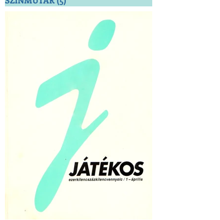
SZÍNMŰTÁR
(5)
5 bejegyzés