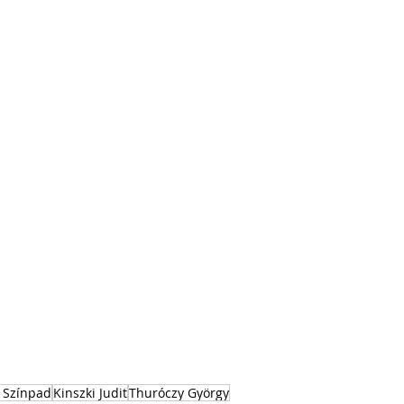
d Színpad
Kinszki Judit
Thuróczy György