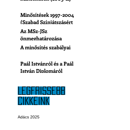
Minősítések 1997-2004
(Szabad Színjátszásért
Egyesület)
Az MSz-JSz
önmeghatározása
A minősítés szabályai
Paál Istvánról és a Paál
István Diplomáról
LEGFRISSEBB
CIKKEINK
Adács 2025