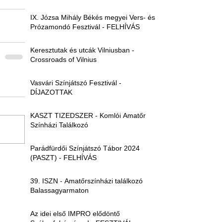
IX. Józsa Mihály Békés megyei Vers- és
Prózamondó Fesztivál - FELHÍVÁS
Keresztutak és utcák Vilniusban -
Crossroads of Vilnius
Vasvári Színjátszó Fesztivál -
DÍJAZOTTAK
KASZT TIZEDSZER - Komlói Amatőr
Színházi Találkozó
Parádfürdői Színjátszó Tábor 2024
(PASZT) - FELHÍVÁS
39. ISZN - Amatőrszínházi találkozó
Balassagyarmaton
Az idei első IMPRO elődöntő