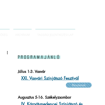
TŐSÉG
ARCHÍVUM
TAGSÁGI JELENTKEZÉSI LAP
Programajánló
Július 1-3. Vasvár
XXI. Vasvári Színjátszó Fesztivál
Részletek
Augusztus 5-16. Székelyzsombor
IV. Kárpát-medencei Színjátszó és