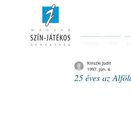
FŐOLDAL
HÍREK
JÁ
Kinszki Judit
1997. jún. 4.
25 éves az Alfö