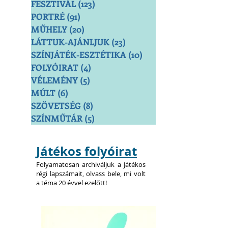
FESZTIVÁL
(123)
123 bejegyzés
PORTRÉ
(91)
91 bejegyzés
MŰHELY
(20)
20 bejegyzés
LÁTTUK-AJÁNLJUK
(23)
23 bejegyzés
SZÍNJÁTÉK-ESZTÉTIKA
(10)
10 bejegyzés
FOLYÓIRAT
(4)
4 bejegyzés
VÉLEMÉNY
(5)
5 bejegyzés
MÚLT
(6)
6 bejegyzés
SZÖVETSÉG
(8)
8 bejegyzés
SZÍNMŰTÁR
(5)
5 bejegyzés
Játékos folyóirat
Folyamatosan archiváljuk a Játékos
régi lapszámait, olvass bele, mi volt
a téma 20 évvel ezelőtt!