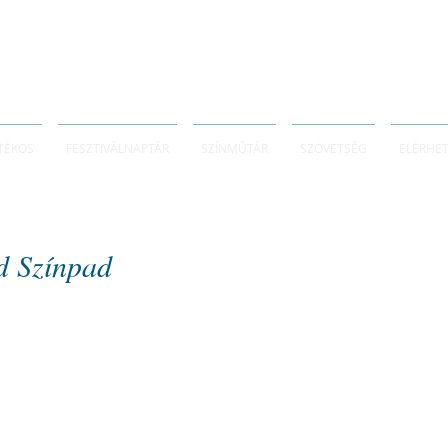
TÉKOS
FESZTIVÁLNAPTÁR
SZÍNMŰTÁR
SZÖVETSÉG
ELÉRHE
ld Színpad