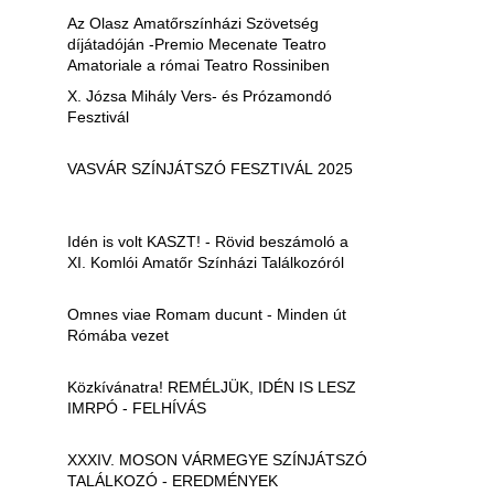
Az Olasz Amatőrszínházi Szövetség
díjátadóján -Premio Mecenate Teatro
Amatoriale a római Teatro Rossiniben
X. Józsa Mihály Vers- és Prózamondó
Fesztivál
VASVÁR SZÍNJÁTSZÓ FESZTIVÁL 2025
Idén is volt KASZT! - Rövid beszámoló a
XI. Komlói Amatőr Színházi Találkozóról
Omnes viae Romam ducunt - Minden út
Rómába vezet
Közkívánatra! REMÉLJÜK, IDÉN IS LESZ
IMRPÓ - FELHÍVÁS
XXXIV. MOSON VÁRMEGYE SZÍNJÁTSZÓ
TALÁLKOZÓ - EREDMÉNYEK