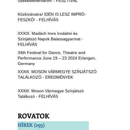
Székesfehérváron! - FESZTIVÁL
Közkívánatra! IDÉN IS LESZ IMPRÓ-
FESZKÓ! - FELHÍVÁS
XXXIX. Madách Imre Irodalmi és
Színjátszó Napok Balassagyarmat -
FELHÍVÁS
34th Festival for Dance, Theatre and
Performance June 19 – 23 2024 Erlangen,
Germany
XXXIII. MOSON VÁRMEGYE SZÍNJÁTSZÓ
TALÁLKOZÓ - EREDMÉNYEK
XXXIII. Moson Vármegye Színjátszó
Találkozó - FELHÍVÁS
ROVATOK
HÍREK
(293)
293 bejegyzés