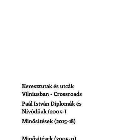
Keresztutak és utcák
Vilniusban - Crossroads
of Vilnius
Paál István Diplomák és
Nívódíjak (2005-)
Minősítések (2015-18)
Minősítések (2005-11)