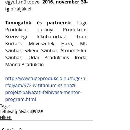
együttműködve, 
2016. november 30-
ig 
bírálják el.
Támogatók és partnerek: 
Füge 
Produkció, Jurányi Produkciós 
Közösségi Inkubátorház, Trafó 
Kortárs Művészetek Háza, MU 
Színház, Szkéné Színház, Átrium Film- 
Színház, Orlai Produkciós Iroda, 
Manna Produkció
http://www.fugeprodukcio.hu/fuge/hi
rfolyam/972-iv-titanium-szinhazi-
projekt-palyazati-felhivasa-mentor-
program.html
Tags:
felhívás
pályázat
FÜGE
HÍREK