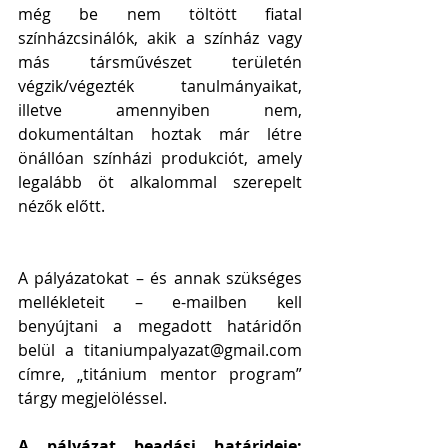
még be nem töltött fiatal 
színházcsinálók, akik a színház vagy 
más társművészet területén 
végzik/végezték tanulmányaikat, 
illetve amennyiben nem, 
dokumentáltan hoztak már létre 
önállóan színházi produkciót, amely 
legalább öt alkalommal szerepelt 
nézők előtt.
A pályázatokat – és annak szükséges 
mellékleteit – e-mailben kell 
benyújtani a megadott határidőn 
belül a titaniumpalyazat@gmail.com 
címre, „titánium mentor program” 
tárgy megjelöléssel.
A pályázat beadási határideje: 