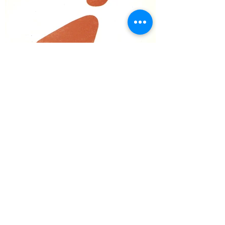
JÁTÉKOS 97/3-4 - október