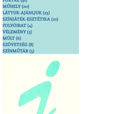
MŰHELY
(20)
20 bejegyzés
LÁTTUK-AJÁNLJUK
(23)
23 bejegyzés
SZÍNJÁTÉK-ESZTÉTIKA
(10)
10 bejegyzés
FOLYÓIRAT
(4)
4 bejegyzés
VÉLEMÉNY
(5)
5 bejegyzés
MÚLT
(6)
6 bejegyzés
SZÖVETSÉG
(8)
8 bejegyzés
SZÍNMŰTÁR
(5)
5 bejegyzés