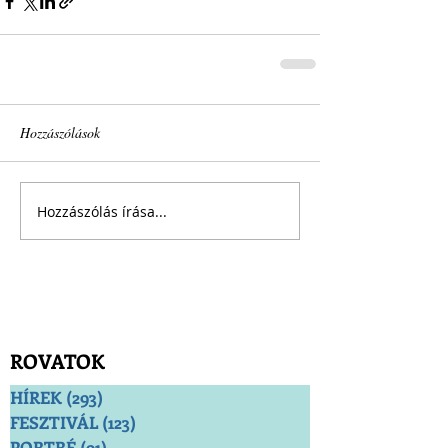
Hozzászólások
Hozzászólás írása...
ROVATOK
HÍREK
(293)
293 bejegyzés
FESZTIVÁL
(123)
123 bejegyzés
PORTRÉ
(91)
91 bejegyzés