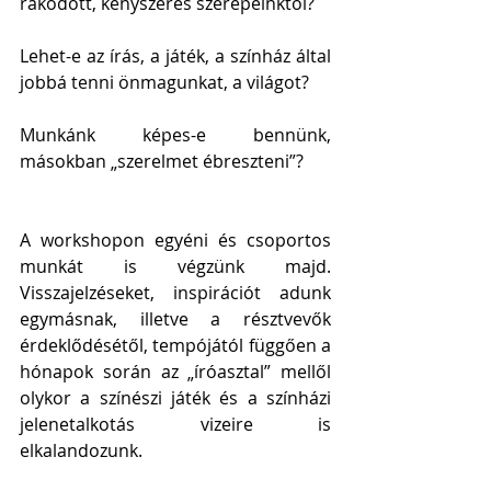
rakódott, kényszeres szerepeinktől?
Lehet-e az írás, a játék, a színház által 
jobbá tenni önmagunkat, a világot?
Munkánk képes-e bennünk, 
másokban „szerelmet ébreszteni”?
A workshopon egyéni és csoportos 
munkát is végzünk majd. 
Visszajelzéseket, inspirációt adunk 
egymásnak, illetve a résztvevők 
érdeklődésétől, tempójától függően a 
hónapok során az „íróasztal” mellől 
olykor a színészi játék és a színházi 
jelenetalkotás vizeire is 
elkalandozunk.