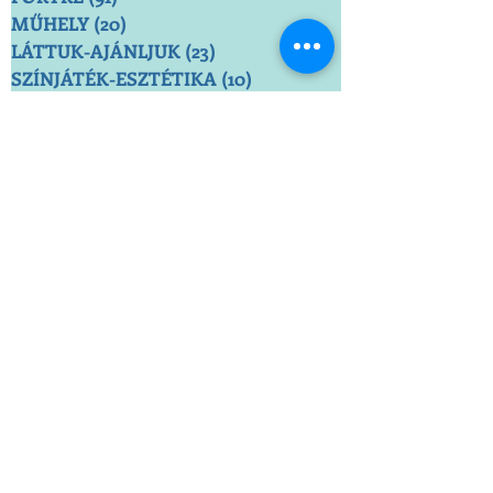
MŰHELY
(20)
20 bejegyzés
LÁTTUK-AJÁNLJUK
(23)
23 bejegyzés
SZÍNJÁTÉK-ESZTÉTIKA
(10)
10 bejegyzés
FOLYÓIRAT
(4)
4 bejegyzés
VÉLEMÉNY
(5)
5 bejegyzés
MÚLT
(6)
6 bejegyzés
SZÖVETSÉG
(8)
8 bejegyzés
SZÍNMŰTÁR
(5)
5 bejegyzés