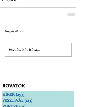
Hozzászólások
Hozzászólás írása...
ROVATOK
HÍREK
(293)
293 bejegyzés
FESZTIVÁL
(123)
123 bejegyzés
PORTRÉ
(91)
91 bejegyzés