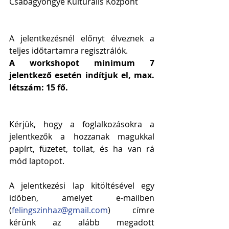
Csabagyöngye Kulturális Központ
A jelentkezésnél előnyt élveznek a 
teljes időtartamra regisztrálók.
A workshopot minimum 7 
jelentkező esetén indítjuk el, max. 
létszám: 15 fő.
Kérjük, hogy a foglalkozásokra a 
jelentkezők a hozzanak magukkal 
papírt, füzetet, tollat, és ha van rá 
mód laptopot.
A jelentkezési lap kitöltésével egy 
időben, amelyet e-mailben 
(
felingszinhaz@gmail.com
) címre 
kérünk az alább megadott 