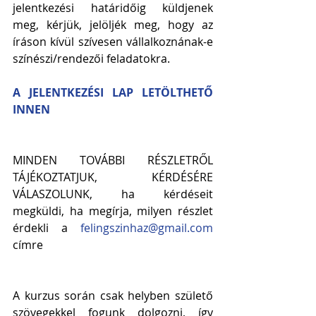
jelentkezési határidőig küldjenek 
meg, kérjük, jelöljék meg, hogy az 
íráson kívül szívesen vállalkoznának-e 
színészi/rendezői feladatokra.
A JELENTKEZÉSI LAP LETÖLTHETŐ 
INNEN
MINDEN TOVÁBBI RÉSZLETRŐL 
TÁJÉKOZTATJUK, KÉRDÉSÉRE 
VÁLASZOLUNK, ha kérdéseit 
megküldi, ha megírja, milyen részlet 
érdekli a 
felingszinhaz@gmail.com
címre
A kurzus során csak helyben születő 
szövegekkel fogunk dolgozni, így 