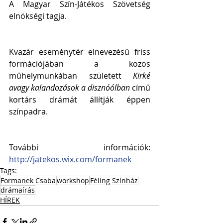
A Magyar Szín-Játékos Szövetség 
elnökségi tagja.
Kvazár eseménytér elnevezésű friss 
formációjában a közös 
műhelymunkában született 
Kirké 
avagy kalandozások a disznóólban
 című 
kortárs drámát állítják éppen 
színpadra.
További információk: 
http://jatekos.wix.com/formanek
Tags:
Formanek Csaba
workshop
Féling Színház
drámaírás
HÍREK