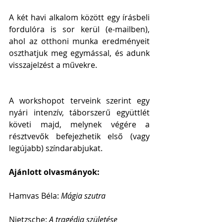
A két havi alkalom között egy írásbeli 
fordulóra is sor kerül (e-mailben), 
ahol az otthoni munka eredményeit 
oszthatjuk meg egymással, és adunk 
visszajelzést a művekre.
A workshopot terveink szerint egy 
nyári intenzív, táborszerű együttlét 
követi majd, melynek végére a 
résztvevők befejezhetik első (vagy 
legújabb) színdarabjukat.
Ajánlott olvasmányok:
Hamvas Béla: 
Mágia szutra
Nietzsche: 
A tragédia születése