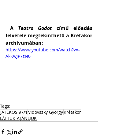
 A 
Teatro Godot
 című előadás 
felvétele megtekinthető a Krétakör 
archívumában:
https://www.youtube.com/watch?v=-
AkKwJP7zN0
Tags:
JÁTÉKOS 97/1
Vidovszky György
Krétakör
LÁTTUK-AJÁNLJUK