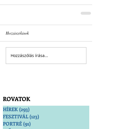
Hozzászólások
Hozzászólás írása...
ROVATOK
HÍREK
(293)
293 bejegyzés
FESZTIVÁL
(123)
123 bejegyzés
PORTRÉ
(91)
91 bejegyzés