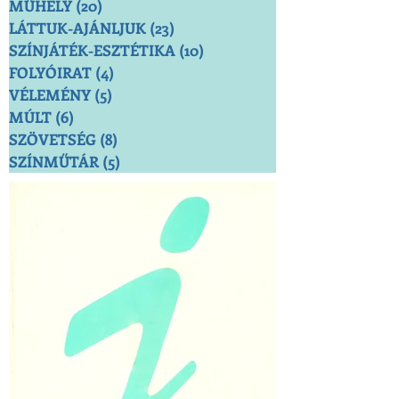
MŰHELY
(20)
20 bejegyzés
LÁTTUK-AJÁNLJUK
(23)
23 bejegyzés
SZÍNJÁTÉK-ESZTÉTIKA
(10)
10 bejegyzés
FOLYÓIRAT
(4)
4 bejegyzés
VÉLEMÉNY
(5)
5 bejegyzés
MÚLT
(6)
6 bejegyzés
SZÖVETSÉG
(8)
8 bejegyzés
SZÍNMŰTÁR
(5)
5 bejegyzés