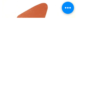
JÁTÉKOS 97/3-4 - október