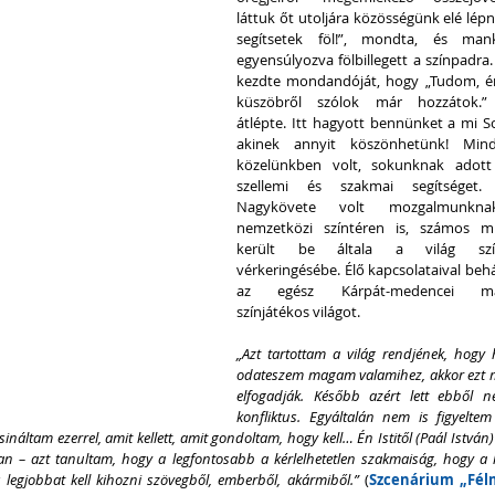
láttuk őt utoljára közösségünk elé lépni
segítsetek föl!”, mondta, és mankó
egyensúlyozva fölbillegett a színpadra. 
kezdte mondandóját, hogy „Tudom, én 
küszöbről szólok már hozzátok.” 
átlépte. Itt hagyott bennünket a mi So
akinek annyit köszönhetünk! Mind
közelünkben volt, sokunknak adott le
szellemi és szakmai segítséget. I
Nagykövete volt mozgalmunkna
nemzetközi színtéren is, számos mű
került be általa a világ szín
vérkeringésébe. Élő kapcsolataival behá
az egész Kárpát-medencei mag
színjátékos világot.
„Azt tartottam a világ rendjének, hogy 
odateszem magam valamihez, akkor ezt 
elfogadják. Később azért lett ebből n
konfliktus. Egyáltalán nem is figyeltem 
náltam ezerrel, amit kellett, amit gondoltam, hogy kell… Én Istitől (Paál István) i
an – azt tanultam, hogy a legfontosabb a kérlelhetetlen szakmaiság, hogy a l
 legjobbat kell kihozni szövegből, emberből, akármiből.”
 (
Szcenárium „Félm