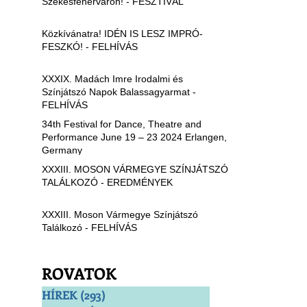
Székesfehérváron! - FESZTIVÁL
Közkívánatra! IDÉN IS LESZ IMPRÓ-
FESZKÓ! - FELHÍVÁS
XXXIX. Madách Imre Irodalmi és
Színjátszó Napok Balassagyarmat -
FELHÍVÁS
34th Festival for Dance, Theatre and
Performance June 19 – 23 2024 Erlangen,
Germany
XXXIII. MOSON VÁRMEGYE SZÍNJÁTSZÓ
TALÁLKOZÓ - EREDMÉNYEK
XXXIII. Moson Vármegye Színjátszó
Találkozó - FELHÍVÁS
ROVATOK
HÍREK
(293)
293 bejegyzés