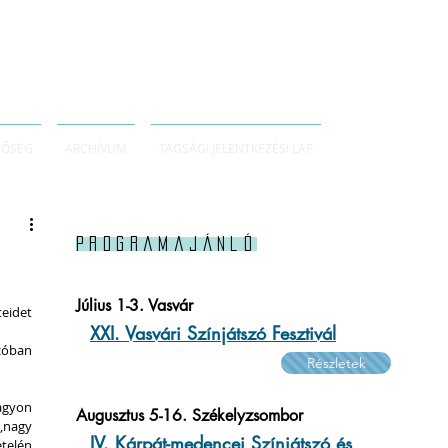
TŐSÉG
ARCHÍVUM
TAGSÁGI JELENTKEZÉSI LAP
Programajánló
Július 1-3. Vasvár
idet 
XXI. Vasvári Színjátszó Fesztivál
zóban 
Részletek
gyon 
Augusztus 5-16. Székelyzsombor
nagy 
IV. Kárpát-medencei Színjátszó és
elén 