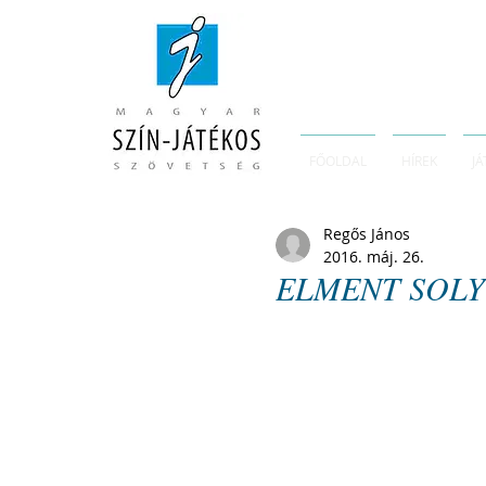
FŐOLDAL
HÍREK
JÁ
Regős János
2016. máj. 26.
ELMENT SOLY