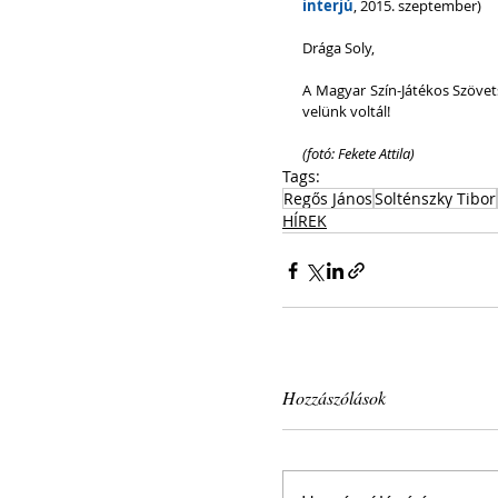
interjú
, 2015. szeptember)
Drága Soly,
A Magyar Szín-Játékos Szövet
velünk voltál!
(fotó: Fekete Attila)
Tags:
Regős János
Solténszky Tibor
HÍREK
Hozzászólások