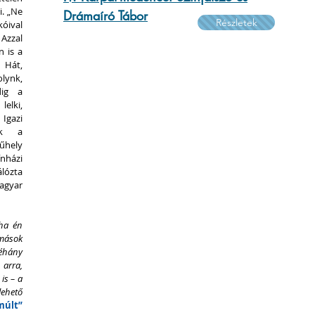
. „Ne 
Drámaíró Tábor
Részletek
ival 
Azzal 
is a 
Hát, 
lynk, 
ig a 
lki, 
gazi 
k a 
hely 
házi 
lózta 
yar 
ha én 
mások 
éhány 
arra, 
s – a 
ehető 
últ” 