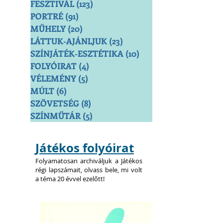
FESZTIVÁL
(123)
123 bejegyzés
PORTRÉ
(91)
91 bejegyzés
MŰHELY
(20)
20 bejegyzés
LÁTTUK-AJÁNLJUK
(23)
23 bejegyzés
SZÍNJÁTÉK-ESZTÉTIKA
(10)
10 bejegyzés
FOLYÓIRAT
(4)
4 bejegyzés
VÉLEMÉNY
(5)
5 bejegyzés
MÚLT
(6)
6 bejegyzés
SZÖVETSÉG
(8)
8 bejegyzés
SZÍNMŰTÁR
(5)
5 bejegyzés
Játékos folyóirat
Folyamatosan archiváljuk a Játékos
régi lapszámait, olvass bele, mi volt
a téma 20 évvel ezelőtt!