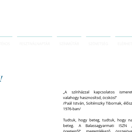
TÉKOS
FESZTIVÁLNAPTÁR
SZÍNMŰTÁR
SZÖVETSÉG
ELÉRHE
!
„A színházzal kapcsolatos ismerete
valahogy hasznosítsd, öcskös!”
/Paál István, Solténszky Tibornak, élős
1976-ban/
Tudtuk, hogy beteg, tudtuk, hogy na
beteg. A Balassagyarmati ISZN „
öregjeiről” megemlékező összejövet