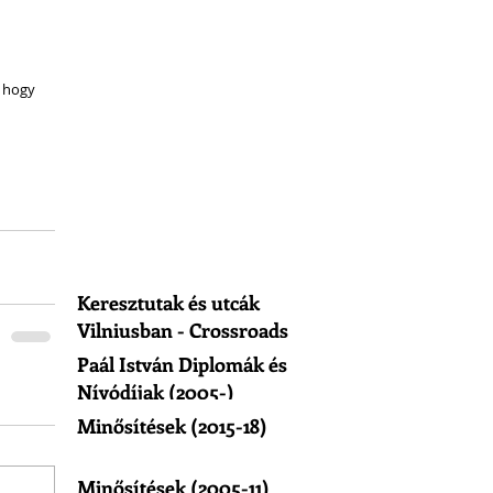
 hogy 
Keresztutak és utcák
Vilniusban - Crossroads
of Vilnius
Paál István Diplomák és
Nívódíjak (2005-)
Minősítések (2015-18)
Minősítések (2005-11)