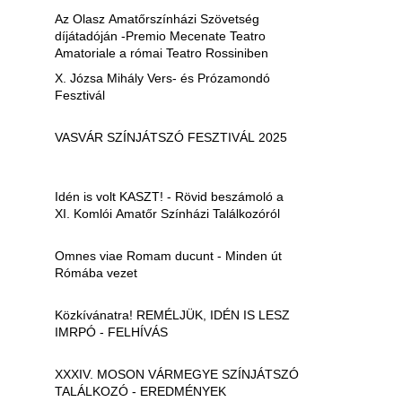
Az Olasz Amatőrszínházi Szövetség
díjátadóján -Premio Mecenate Teatro
Amatoriale a római Teatro Rossiniben
X. Józsa Mihály Vers- és Prózamondó
Fesztivál
VASVÁR SZÍNJÁTSZÓ FESZTIVÁL 2025
Idén is volt KASZT! - Rövid beszámoló a
XI. Komlói Amatőr Színházi Találkozóról
Omnes viae Romam ducunt - Minden út
Rómába vezet
Közkívánatra! REMÉLJÜK, IDÉN IS LESZ
IMRPÓ - FELHÍVÁS
XXXIV. MOSON VÁRMEGYE SZÍNJÁTSZÓ
TALÁLKOZÓ - EREDMÉNYEK