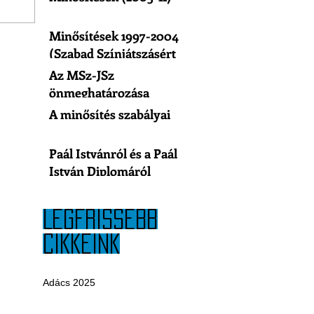
Minősítések 1997-2004
(Szabad Színjátszásért
Egyesület)
Az MSz-JSz
önmeghatározása
A minősítés szabályai
Paál Istvánról és a Paál
István Diplomáról
LEGFRISSEBB
CIKKEINK
Adács 2025