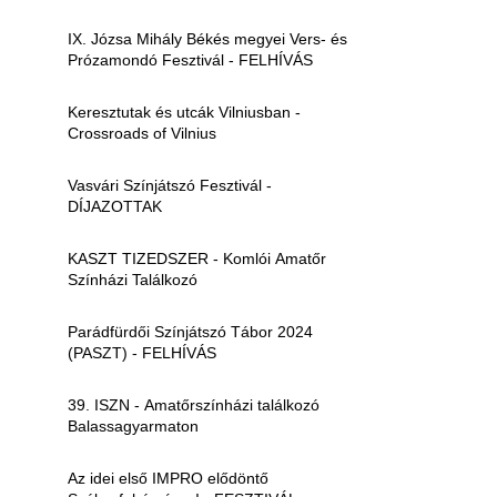
IX. Józsa Mihály Békés megyei Vers- és
Prózamondó Fesztivál - FELHÍVÁS
Keresztutak és utcák Vilniusban -
Crossroads of Vilnius
Vasvári Színjátszó Fesztivál -
DÍJAZOTTAK
KASZT TIZEDSZER - Komlói Amatőr
Színházi Találkozó
Parádfürdői Színjátszó Tábor 2024
(PASZT) - FELHÍVÁS
39. ISZN - Amatőrszínházi találkozó
Balassagyarmaton
Az idei első IMPRO elődöntő