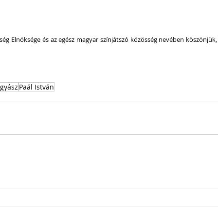
ség Elnöksége és az egész magyar színjátszó közösség nevében köszönjük,
gyász
Paál István