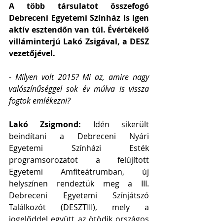
A több társulatot összefogó 
Debreceni Egyetemi Színház is igen 
aktív esztendőn van túl. Évértékelő 
villáminterjú Lakó Zsigával, a DESZ 
vezetőjével.
- Milyen volt 2015? Mi az, amire nagy 
valószínűséggel sok év múlva is vissza 
fogtok emlékezni?
Lakó Zsigmond: 
Idén sikerült 
beindítani a Debreceni Nyári 
Egyetemi Színházi Esték 
programsorozatot a felújított 
Egyetemi Amfiteátrumban, új 
helyszínen rendeztük meg a III. 
Debreceni Egyetemi Színjátszó 
Találkozót (DESZTIII), mely a 
jogelőddel együtt az ötödik országos 