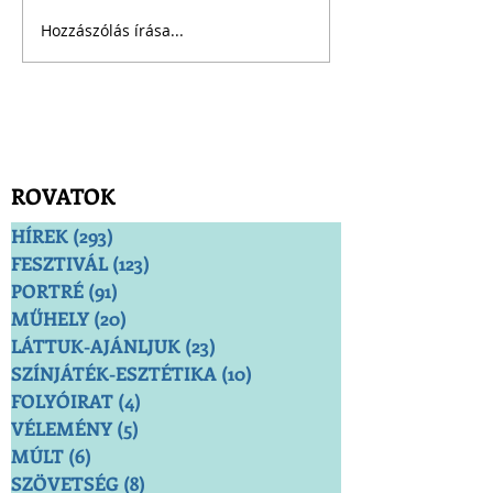
Hozzászólás írása...
ROVATOK
HÍREK
(293)
293 bejegyzés
FESZTIVÁL
(123)
123 bejegyzés
PORTRÉ
(91)
91 bejegyzés
MŰHELY
(20)
20 bejegyzés
LÁTTUK-AJÁNLJUK
(23)
23 bejegyzés
SZÍNJÁTÉK-ESZTÉTIKA
(10)
10 bejegyzés
FOLYÓIRAT
(4)
4 bejegyzés
VÉLEMÉNY
(5)
5 bejegyzés
MÚLT
(6)
6 bejegyzés
SZÖVETSÉG
(8)
8 bejegyzés