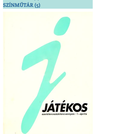
SZÍNMŰTÁR
(5)
5 bejegyzés