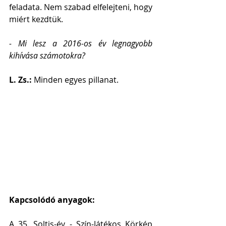
feladata. Nem szabad elfelejteni, hogy 
miért kezdtük.
- Mi lesz a 2016-os év legnagyobb 
kihívása számotokra?
L. Zs.: 
Minden egyes pillanat.
Kapcsolódó anyagok:
A 35. Soltis-év - Szín-Játékos Körkép 