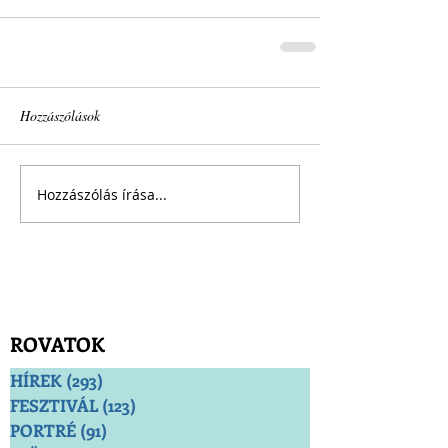
Hozzászólások
Hozzászólás írása...
ROVATOK
HÍREK
(293)
293 bejegyzés
FESZTIVÁL
(123)
123 bejegyzés
PORTRÉ
(91)
91 bejegyzés