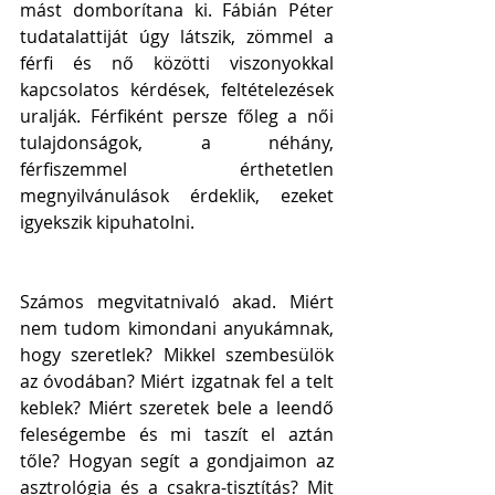
mást domborítana ki. Fábián Péter 
tudatalattiját úgy látszik, zömmel a 
férfi és nő közötti viszonyokkal 
kapcsolatos kérdések, feltételezések 
uralják. Férfiként persze főleg a női 
tulajdonságok, a néhány, 
férfiszemmel érthetetlen 
megnyilvánulások érdeklik, ezeket 
igyekszik kipuhatolni.
Számos megvitatnivaló akad. Miért 
nem tudom kimondani anyukámnak, 
hogy szeretlek? Mikkel szembesülök 
az óvodában? Miért izgatnak fel a telt 
keblek? Miért szeretek bele a leendő 
feleségembe és mi taszít el aztán 
tőle? Hogyan segít a gondjaimon az 
asztrológia és a csakra-tisztítás? Mit 