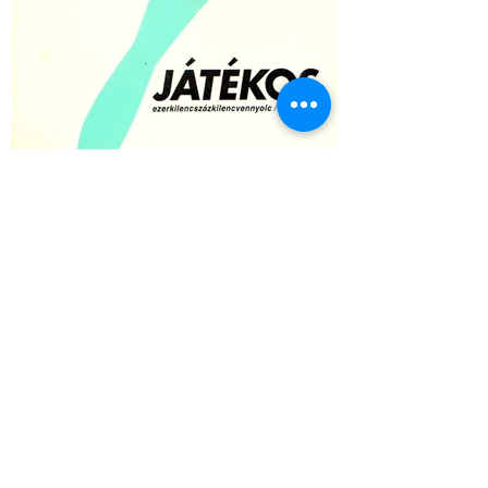
JÁTÉKOS 98/1 - április