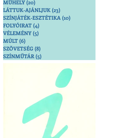
MŰHELY
(20)
20 bejegyzés
LÁTTUK-AJÁNLJUK
(23)
23 bejegyzés
SZÍNJÁTÉK-ESZTÉTIKA
(10)
10 bejegyzés
FOLYÓIRAT
(4)
4 bejegyzés
VÉLEMÉNY
(5)
5 bejegyzés
MÚLT
(6)
6 bejegyzés
SZÖVETSÉG
(8)
8 bejegyzés
SZÍNMŰTÁR
(5)
5 bejegyzés