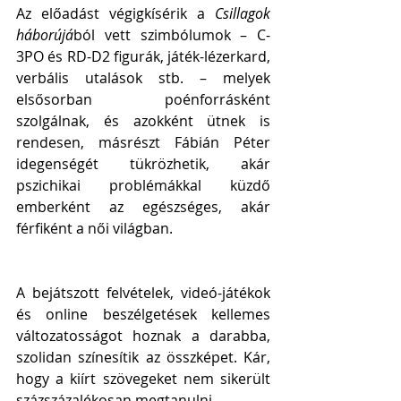
Az előadást végigkísérik a 
Csillagok 
háborújá
ból vett szimbólumok – C-
3PO és RD-D2 figurák, játék-lézerkard, 
verbális utalások stb. – melyek 
elsősorban poénforrásként 
szolgálnak, és azokként ütnek is 
rendesen, másrészt Fábián Péter 
idegenségét tükrözhetik, akár 
pszichikai problémákkal küzdő 
emberként az egészséges, akár 
férfiként a női világban.
A bejátszott felvételek, videó-játékok 
és online beszélgetések kellemes 
változatosságot hoznak a darabba, 
szolidan színesítik az összképet. Kár, 
hogy a kiírt szövegeket nem sikerült 
százszázalékosan megtanulni.