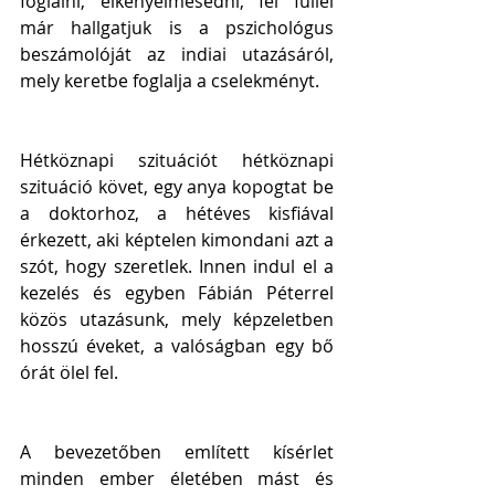
foglalni, elkényelmesedni, fél füllel 
már hallgatjuk is a pszichológus 
beszámolóját az indiai utazásáról, 
mely keretbe foglalja a cselekményt.
Hétköznapi szituációt hétköznapi 
szituáció követ, egy anya kopogtat be 
a doktorhoz, a hétéves kisfiával 
érkezett, aki képtelen kimondani azt a 
szót, hogy szeretlek. Innen indul el a 
kezelés és egyben Fábián Péterrel 
közös utazásunk, mely képzeletben 
hosszú éveket, a valóságban egy bő 
órát ölel fel.
A bevezetőben említett kísérlet 
minden ember életében mást és 