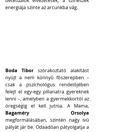
betétdalok élvezetesek, a színészek 
energiája szinte az arcunkba vág.
Boda Tibor
 szórakoztató alakítást 
nyújt a nem könnyű főszerepben – 
csak a pszichológus rendelőjében 
felejt el egy-egy pillanatra gyereknek 
lenni –, amelyben a gyermekkortól az 
öregségig el kell jutnia. A Mama, 
Bagaméry Orsolya
megformálásában, szintén nagy ívű 
pályát jár be. Odaadóan pátyolgatja a 