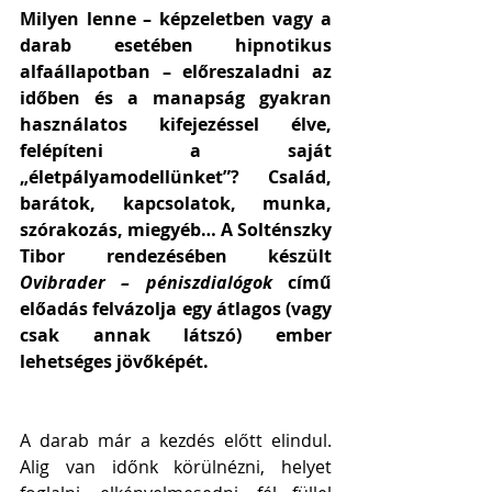
Milyen lenne – képzeletben vagy a 
darab esetében hipnotikus 
alfaállapotban – előreszaladni az 
időben és a manapság gyakran 
használatos kifejezéssel élve, 
felépíteni a saját 
„életpályamodellünket”? Család, 
barátok, kapcsolatok, munka, 
szórakozás, miegyéb… A Solténszky 
Tibor rendezésében készült 
Ovibrader – péniszdialógok 
című 
előadás felvázolja egy átlagos (vagy 
csak annak látszó) ember 
lehetséges jövőképét.
A darab már a kezdés előtt elindul. 
Alig van időnk körülnézni, helyet 