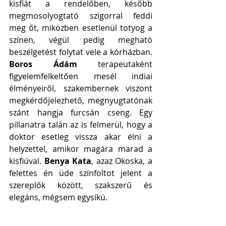
kisfiát a rendelőben, később 
megmosolyogtató szigorral feddi 
meg őt, miközben esetlenül totyog a 
színen, végül pedig megható 
beszélgetést folytat vele a kórházban. 
Boros Ádám
 terapeutaként 
figyelemfelkeltően mesél indiai 
élményeiről, szakembernek viszont 
megkérdőjelezhető, megnyugtatónak 
szánt hangja furcsán cseng. Egy 
pillanatra talán az is felmerül, hogy a 
doktor esetleg vissza akar élni a 
helyzettel, amikor magára marad a 
kisfiúval. 
Benya Kata
, azaz Okoska, a 
felettes én üde színfoltot jelent a 
szereplők között, szakszerű és 
elegáns, mégsem egysíkú.