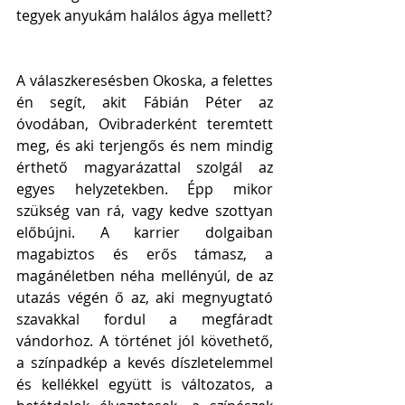
tegyek anyukám halálos ágya mellett?
A válaszkeresésben Okoska, a felettes 
én segít, akit Fábián Péter az 
óvodában, Ovibraderként teremtett 
meg, és aki terjengős és nem mindig 
érthető magyarázattal szolgál az 
egyes helyzetekben. Épp mikor 
szükség van rá, vagy kedve szottyan 
előbújni. A karrier dolgaiban 
magabiztos és erős támasz, a 
magánéletben néha mellényúl, de az 
utazás végén ő az, aki megnyugtató 
szavakkal fordul a megfáradt 
vándorhoz. A történet jól követhető, 
a színpadkép a kevés díszletelemmel 
és kellékkel együtt is változatos, a 