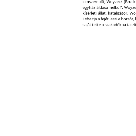
címszereplő, Woyzeck (Bruckn
egyház áldása nélkül”. Woyze
kísérleti állat, katalizátor. 
Lehajtja a fejét, eszi a borsó
saját tette a szakadékba taszít