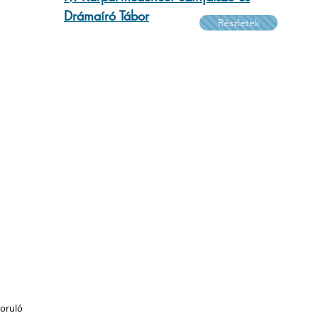
Drámaíró Tábor
Részletek
oruló 