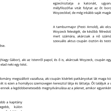
egzecíroztatja a katonáit, ugyana
mélyfilozófiai vitát folytat az őt boro
Woyzeckkel, de még inkább saját magáv
A tamburmajor (Pesti Arnold), aki elcsá
Woyzeck feleségét, de később félredobj
mert számára, akárcsak a nő számár
szexuális aktus csupán ösztön és testis
ése.
Nagy Gábor), aki az Istenről papol, és ő is, akárcsak Woyzeck, csupán egy
 elad neki egy kést.
omány megszállott vazallusa, aki csupán kísérleti patkányokat lát maga kör
ét is ezen a homályos szemüvegen keresztül látja és láttatja. Őt találjuk a va
ennek a legdöbbenetesebb megnyilvánulása az a jelenet, amikor egyenként
ebb a kapitány 
egebb, külön 