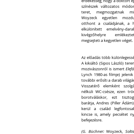
érdekesség, hogy a doktort egy
színészek változatos módon
teret, megmozgatnak min
Woyzeck egyetlen mozdul
otthont a családjának, a 
elkülönített emelvény-dar
kivégzőhelyre emlékezte
megsejteti a kegyetlen véget.
Az előadás több különlegesség
A kikiáltó (Sipos László) ter
mozivászonról is ismert 
Elef
Lynch 1980-as filmje) jelenik
további erősíti a darab világá
Visszatérő elemként szolg
nélküli WC-csésze, ezen tró
borotváláskor, ezt tiszto
barátja, Andres (Piller Ádám)
kerül a család legfontosab
kincse is, amely pecsétet n
befejezésre.
(G. Büchner: 
Woyzeck
, Solti