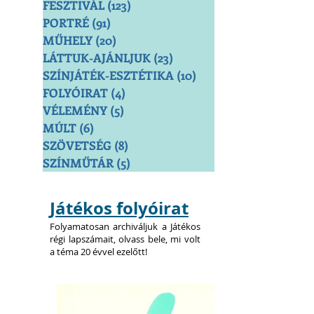
FESZTIVÁL
(123)
123 bejegyzés
PORTRÉ
(91)
91 bejegyzés
MŰHELY
(20)
20 bejegyzés
LÁTTUK-AJÁNLJUK
(23)
23 bejegyzés
SZÍNJÁTÉK-ESZTÉTIKA
(10)
10 bejegyzés
FOLYÓIRAT
(4)
4 bejegyzés
VÉLEMÉNY
(5)
5 bejegyzés
MÚLT
(6)
6 bejegyzés
SZÖVETSÉG
(8)
8 bejegyzés
SZÍNMŰTÁR
(5)
5 bejegyzés
Játékos folyóirat
Folyamatosan archiváljuk a Játékos
régi lapszámait, olvass bele, mi volt
a téma 20 évvel ezelőtt!