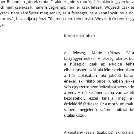
er Roland), a „derék ember”, akinek „nincs morálja” és akinek „gyereke v
ck nem cselekszik, hanem végrehajt, nem él, csak létezik. Woyzeck csak es
Woyzeck nem kérdőjelez meg senkit, se a feleségét, se a kapitányát, se a dok
t, borotvál, hazaadja a pénzt. Tűr, mert nem tehet mást. Woyzeck életének egy
ja.
Körötte a többiek.
A feleség, Marie (Pilnay Sára
fattyúgyermekkel. A feleség, akinek be
a hűségről csak az erkölcsi felha
elhalkításáért szól, aki félmeztelenül von
a ház ablakában, aki jóképű katoná
énekel, aki rikító piros ruhában jár-ke
szín egyszerre szimbolizálja a szenvedél
a vért. A nő kezében alma van az elő
kezdetekor, ezzel kínálja meg a 
érdeklődő férfiakat. Ez a motívum csak 
színen megjelenő számos bibliai ké
utalás közül.
A kapitány (Szalai Szabolcs), aki kímélet