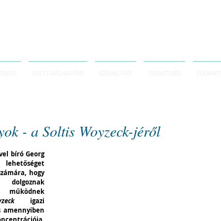
TÉKOS
FESZTIVÁLNAPTÁR
SZÍNMŰTÁR
SZÖVETSÉG
ELÉRHE
yok - a Soltis Woyzeck-jéről
el bíró Georg 
lehetőséget 
számára, hogy 
 dolgoznak 
e működnek 
zeck
 igazi 
s amennyiben 
entrációja, 