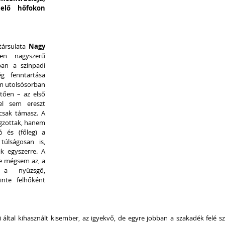
lelő hőfokon 
társulata 
Nagy 
en nagyszerű 
ban a színpadi 
g fenntartása 
m utolsósorban 
tően – az első 
l sem ereszt 
csak támasz. A 
gzottak, hanem 
 és (főleg) a 
úlságosan is, 
k egyszerre. A 
de mégsem az, a 
 a nyüzsgő, 
nte felhőként 
 által kihasznált kisember, az igyekvő, de egyre jobban a szakadék felé sz