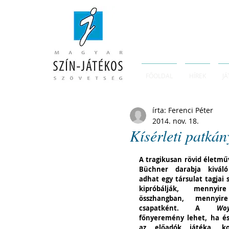
FŐOLDAL
HÍREK
JÁ
írta: Ferenci Péter
2014. nov. 18.
Kísérleti patkán
A tragikusan rövid életműv
Büchner darabja kiváló 
adhat egy társulat tagjai 
kipróbálják, mennyire
összhangban, mennyir
csapatként. A 
Woy
főnyeremény lehet, ha é
az előadók játéka, konc