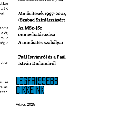
kkor 
tváló 
Minősítések 1997-2004
al.
(Szabad Színjátszásért
Egyesület)
Az MSz-JSz
bítja 
a őt, 
önmeghatározása
a, a 
A minősítés szabályai
ég, a 
Paál Istvánról és a Paál
etlen 
István Diplomáról
LEGFRISSEBB
ül és 
llási 
CIKKEINK
 tépi 
Adács 2025