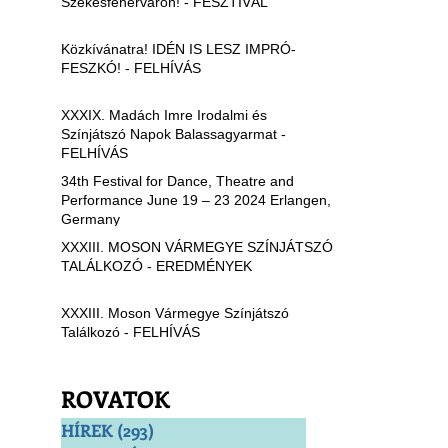
Székesfehérváron! - FESZTIVÁL
Közkívánatra! IDÉN IS LESZ IMPRÓ-
FESZKÓ! - FELHÍVÁS
XXXIX. Madách Imre Irodalmi és
Színjátszó Napok Balassagyarmat -
FELHÍVÁS
34th Festival for Dance, Theatre and
Performance June 19 – 23 2024 Erlangen,
Germany
XXXIII. MOSON VÁRMEGYE SZÍNJÁTSZÓ
TALÁLKOZÓ - EREDMÉNYEK
XXXIII. Moson Vármegye Színjátszó
Találkozó - FELHÍVÁS
ROVATOK
HÍREK
(293)
293 bejegyzés