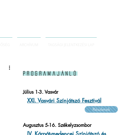
TŐSÉG
ARCHÍVUM
TAGSÁGI JELENTKEZÉSI LAP
Programajánló
Július 1-3. Vasvár
XXI. Vasvári Színjátszó Fesztivál
Részletek
Augusztus 5-16. Székelyzsombor
IV. Kárpát-medencei Színjátszó és