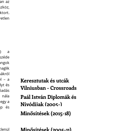
an az 
zköz, 
tort. 
etlen 
) a 
széde 
ngok 
aglik 
król 
l – a 
Keresztutak és utcák
yt és 
Vilniusban - Crossroads
adás 
of Vilnius
nála 
Paál István Diplomák és
egy a 
Nívódíjak (2005-)
p és 
Minősítések (2015-18)
Minősítések (2005-11)
lenül 