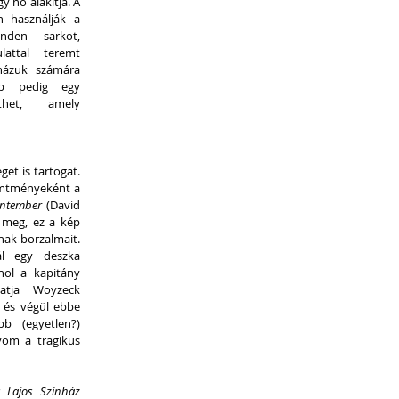
 nő alakítja. A 
 használják a 
den sarkot, 
attal teremt 
házuk számára 
ab pedig egy 
thet, amely 
et is tartogat. 
emtményeként a 
ántember
 (David 
 meg, ez a kép 
nak borzalmait. 
ál egy deszka 
nol a kapitány 
gatja Woyzeck 
 és végül ebbe 
b (egyetlen?) 
yom a tragikus 
s Lajos Színház 