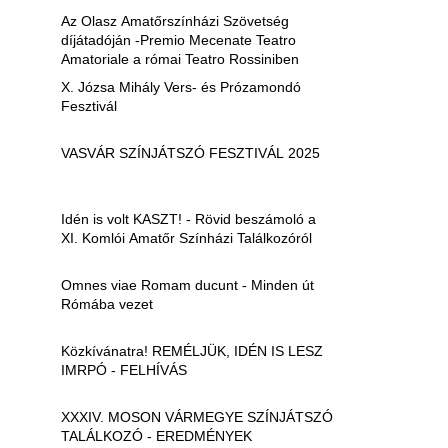
Az Olasz Amatőrszínházi Szövetség
díjátadóján -Premio Mecenate Teatro
Amatoriale a római Teatro Rossiniben
X. Józsa Mihály Vers- és Prózamondó
Fesztivál
VASVÁR SZÍNJÁTSZÓ FESZTIVÁL 2025
Idén is volt KASZT! - Rövid beszámoló a
XI. Komlói Amatőr Színházi Találkozóról
Omnes viae Romam ducunt - Minden út
Rómába vezet
Közkívánatra! REMÉLJÜK, IDÉN IS LESZ
IMRPÓ - FELHÍVÁS
XXXIV. MOSON VÁRMEGYE SZÍNJÁTSZÓ
TALÁLKOZÓ - EREDMÉNYEK