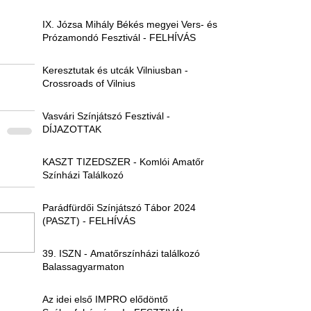
IX. Józsa Mihály Békés megyei Vers- és
Prózamondó Fesztivál - FELHÍVÁS
Keresztutak és utcák Vilniusban -
Crossroads of Vilnius
Vasvári Színjátszó Fesztivál -
DÍJAZOTTAK
KASZT TIZEDSZER - Komlói Amatőr
Színházi Találkozó
Parádfürdői Színjátszó Tábor 2024
(PASZT) - FELHÍVÁS
39. ISZN - Amatőrszínházi találkozó
Balassagyarmaton
Az idei első IMPRO elődöntő