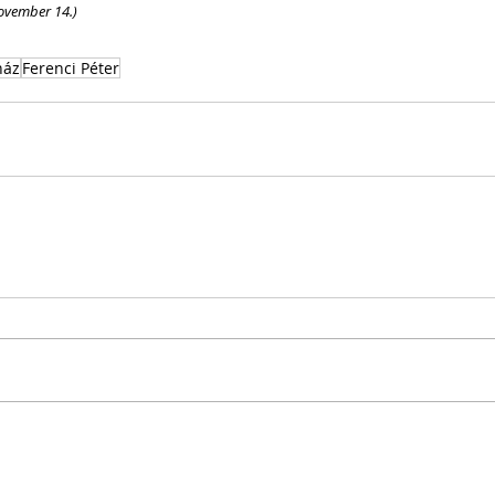
ovember 14.)
ház
Ferenci Péter