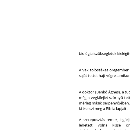
biológiai szükségletek kielégít
A vak tolószékes öregember (
saját tettet hajt végre, amikor
A doktor (Benkő Ágnes), a tud
még a végkifejlet szörnyű tett
mérleg másik serpenyőjében, 
ki és eszi meg a Biblia lapjait.
A szereposztás remek, legfelj
lehetett volna kissé ör