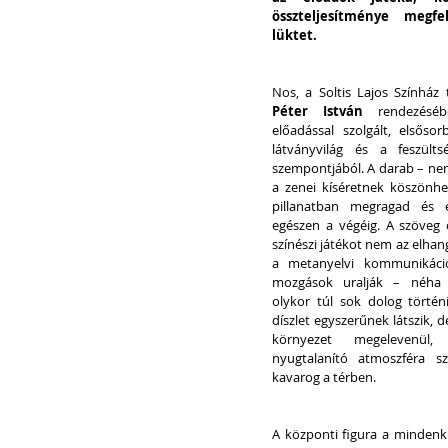
összteljesítménye megfe
lüktet.
Nos, a Soltis Lajos Színház 
Péter István
 rendezéséb
előadással szolgált, elsősor
látványvilág és a feszültsé
szempontjából. A darab – ne
a zenei kíséretnek köszönhe
pillanatban megragad és e
egészen a végéig. A szöveg 
színészi játékot nem az elhan
a metanyelvi kommunikáció
mozgások uralják – néha t
olykor túl sok dolog történi
díszlet egyszerűnek látszik, 
környezet megelevenül,
nyugtalanító atmoszféra szi
kavarog a térben.
A központi figura a mindenki