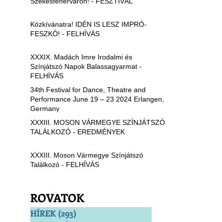
Székesfehérváron! - FESZTIVÁL
Közkívánatra! IDÉN IS LESZ IMPRÓ-
FESZKÓ! - FELHÍVÁS
XXXIX. Madách Imre Irodalmi és
Színjátszó Napok Balassagyarmat -
FELHÍVÁS
34th Festival for Dance, Theatre and
Performance June 19 – 23 2024 Erlangen,
Germany
XXXIII. MOSON VÁRMEGYE SZÍNJÁTSZÓ
TALÁLKOZÓ - EREDMÉNYEK
XXXIII. Moson Vármegye Színjátszó
Találkozó - FELHÍVÁS
ROVATOK
HÍREK
(293)
293 bejegyzés