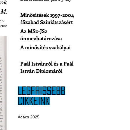
kok
RAM!
Minősítések 1997-2004
(Szabad Színjátszásért
Egyesület)
Az MSz-JSz
önmeghatározása
A minősítés szabályai
Paál Istvánról és a Paál
István Diplomáról
LEGFRISSEBB
CIKKEINK
Adács 2025