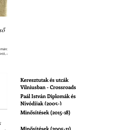
ső
Komáromi
ól, a...
Keresztutak és utcák
Vilniusban - Crossroads
of Vilnius
Paál István Diplomák és
Nívódíjak (2005-)
Minősítések (2015-18)
s
Minősítések (2005-11)