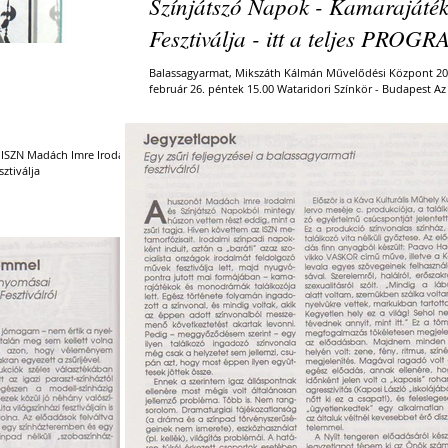
Színjátszó Napok - Kamarajáté
Fesztiválja - itt a teljes PROG
Balassagyarmat, Mikszáth Kálmán Művelődési Központ 2016.
február 26. péntek 15.00 Wataridori Színkör - Budapest Az erdei
kalamajka...
V. ISZN Madách Imre Irodalmi
ztiválja