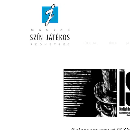
FŐOLDAL
HÍREK
JÁ
Balassagyarmat ISZN