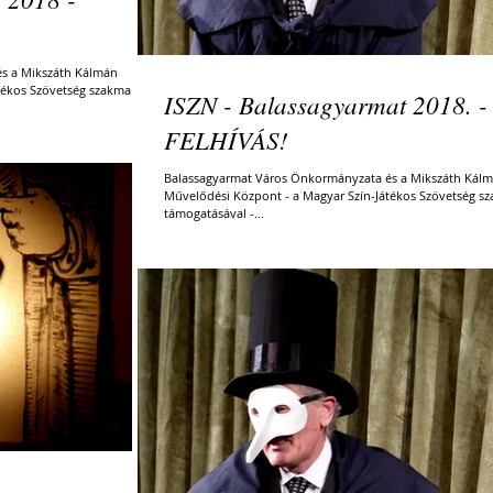
s a Mikszáth Kálmán
tékos Szövetség szakmai
ISZN - Balassagyarmat 2018. -
FELHÍVÁS!
Balassagyarmat Város Önkormányzata és a Mikszáth Kál
Művelődési Központ - a Magyar Szín-Játékos Szövetség s
támogatásával -...