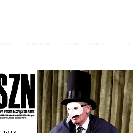
TÉKOS
FESZTIVÁLNAPTÁR
SZÍNMŰTÁR
SZÖVETSÉG
ELÉRHE
 2018 -