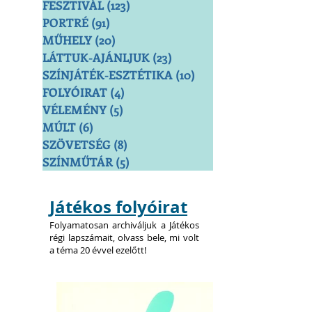
FESZTIVÁL
(123)
123 bejegyzés
PORTRÉ
(91)
91 bejegyzés
MŰHELY
(20)
20 bejegyzés
LÁTTUK-AJÁNLJUK
(23)
23 bejegyzés
SZÍNJÁTÉK-ESZTÉTIKA
(10)
10 bejegyzés
FOLYÓIRAT
(4)
4 bejegyzés
VÉLEMÉNY
(5)
5 bejegyzés
MÚLT
(6)
6 bejegyzés
SZÖVETSÉG
(8)
8 bejegyzés
SZÍNMŰTÁR
(5)
5 bejegyzés
Játékos folyóirat
Folyamatosan archiváljuk a Játékos
régi lapszámait, olvass bele, mi volt
a téma 20 évvel ezelőtt!