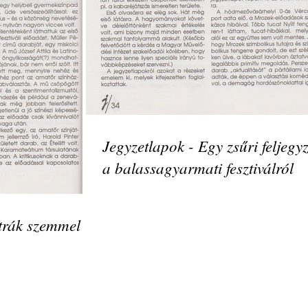
Jegyzetlapok - Egy zsűri feljegyz
a balassagyarmati fesztiválról
trák szemmel