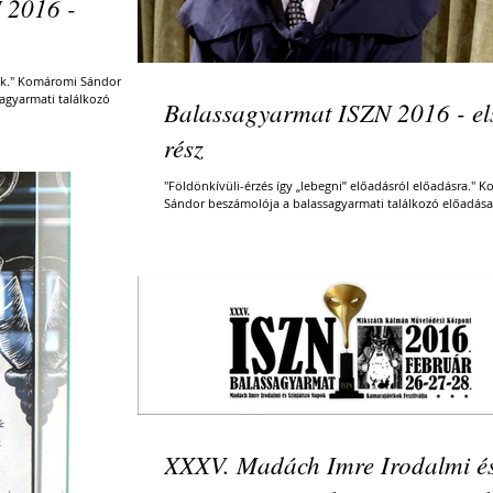
 2016 -
zik." Komáromi Sándor
agyarmati találkozó
Balassagyarmat ISZN 2016 - el
rész
"Földönkívüli-érzés így „lebegni” előadásról előadásra." 
Sándor beszámolója a balassagyarmati találkozó előadásair
XXXV. Madách Imre Irodalmi é