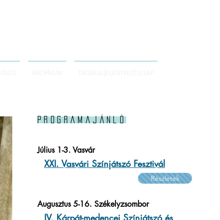
TŐSÉG
ARCHÍVUM
TAGSÁGI JELENTKEZÉSI LAP
Programajánló
Július 1-3. Vasvár
XXI. Vasvári Színjátszó Fesztivál
Részletek
Augusztus 5-16. Székelyzsombor
IV. Kárpát-medencei Színjátszó és