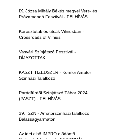
IX. Józsa Mihály Békés megyei Vers- és
Prózamondó Fesztivál - FELHÍVÁS
Keresztutak és utcák Vilniusban -
Crossroads of Vilnius
Vasvári Színjátszó Fesztivál -
DÍJAZOTTAK
KASZT TIZEDSZER - Komlói Amatőr
Színházi Találkozó
Parádfürdői Színjátszó Tábor 2024
(PASZT) - FELHÍVÁS
39. ISZN - Amatőrszínházi találkozó
Balassagyarmaton
Az idei első IMPRO elődöntő