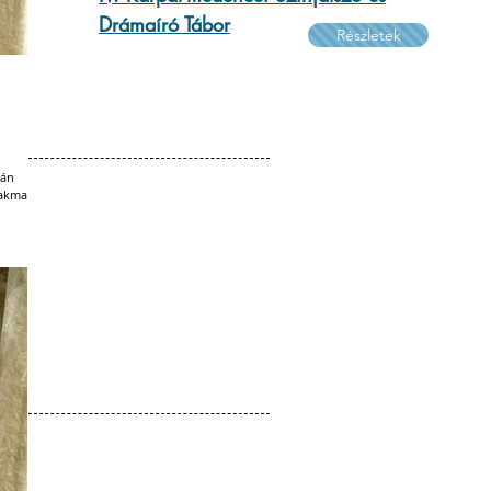
Drámaíró Tábor
Részletek
mán
zakmai