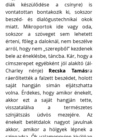
diák készülődése a csínyre) is 
vontatottan bontakozik ki, sokszor 
beszéd- és dialógustechnikai okok 
miatt. Mikroportok ide vagy oda, 
sokszor a szöveget sem lehetett 
érteni, főleg a daloknál, nem beszélve 
arról, hogy nem „szerepből” kezdenek 
bele az éneklésbe, táncba. Kár, hogy a 
címszerepet egyébként jól alakító (ál-
Charley nénje) 
Recska Tamás
ra 
ráerőltették a falzett beszédet, holott 
saját hangján simán eljátszhatta 
volna. Érdekes, hogy amikor énekelt, 
akkor ezt a saját hangján tette, 
visszatalálva a természetes 
színjátszás üdvös mezejére. Az 
énekelt betétdalok nagyot javulnak 
akkor, amikor a hölgyek lépnek a 
színpadra. Ők valamennyien kiválóan 