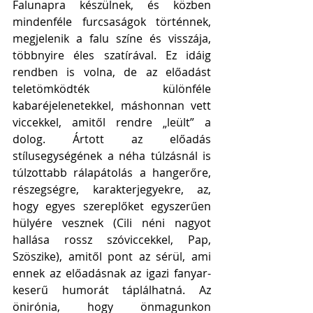
Falunapra készülnek, és közben 
mindenféle furcsaságok történnek, 
megjelenik a falu színe és visszája, 
többnyire éles szatírával. Ez idáig 
rendben is volna, de az előadást 
teletömködték különféle 
kabaréjelenetekkel, máshonnan vett 
viccekkel, amitől rendre „leült” a 
dolog. Ártott az előadás 
stílusegységének a néha túlzásnál is 
túlzottabb rálapátolás a hangerőre, 
részegségre, karakterjegyekre, az, 
hogy egyes szereplőket egyszerűen 
hülyére vesznek (Cili néni nagyot 
hallása rossz szóviccekkel, Pap, 
Szöszike), amitől pont az sérül, ami 
ennek az előadásnak az igazi fanyar-
keserű humorát táplálhatná. Az 
önirónia, hogy önmagunkon 