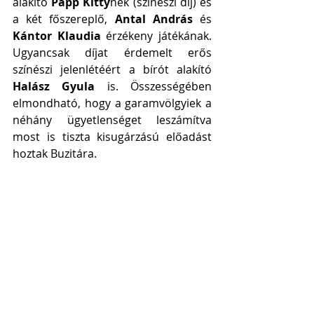
alakító 
Papp Kitty
nek (színészi díj) és 
a két főszereplő, 
Antal András
 és 
Kántor Klaudia
 érzékeny játékának. 
Ugyancsak díjat érdemelt erős 
színészi jelenlétéért a bírót alakító 
Halász Gyula
 is. Összességében 
elmondható, hogy a garamvölgyiek a 
néhány ügyetlenséget leszámítva 
most is tiszta kisugárzású előadást 
hoztak Buzitára.