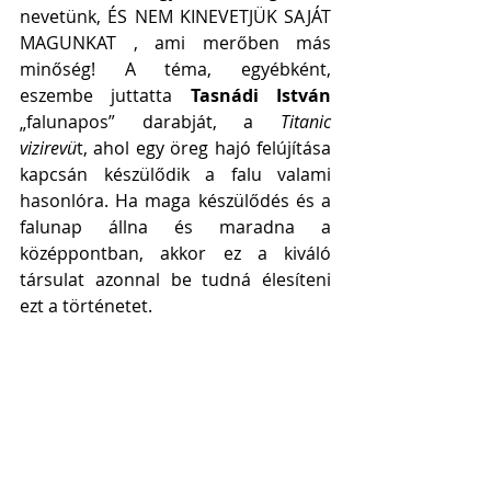
nevetünk, ÉS NEM KINEVETJÜK SAJÁT 
MAGUNKAT , ami merőben más 
minőség! A téma, egyébként, 
eszembe juttatta
 Tasnádi István 
„falunapos” darabját, a 
Titanic 
vizirevü
t, ahol egy öreg hajó felújítása 
kapcsán készülődik a falu valami 
hasonlóra. Ha maga készülődés és a 
falunap állna és maradna a 
középpontban, akkor ez a kiváló 
társulat azonnal be tudná élesíteni 
ezt a történetet.