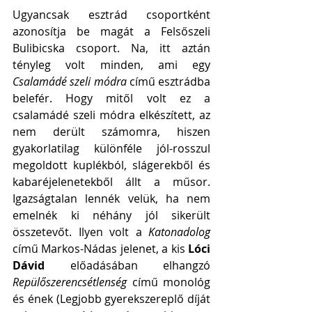
Ugyancsak esztrád csoportként 
azonosítja be magát a Felsőszeli 
Bulibicska csoport. Na, itt aztán 
tényleg volt minden, ami egy
Csalamádé szeli módra 
című esztrádba 
belefér. Hogy mitől volt ez a 
csalamádé szeli módra elkészített, az 
nem derült számomra, hiszen 
gyakorlatilag különféle jól-rosszul 
megoldott kuplékból, slágerekből és 
kabaréjelenetekből állt a műsor. 
Igazságtalan lennék velük, ha nem 
emelnék ki néhány jól sikerült 
összetevőt. Ilyen volt a 
Katonadolog
című Markos-Nádas jelenet, a kis 
Lóci 
Dávid 
előadásában elhangzó 
Repülőszerencsétlenség
 című monológ 
és ének (Legjobb gyerekszereplő díját 