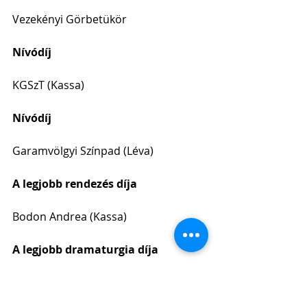
Vezekényi Görbetükör
Nívódíj
KGSzT (Kassa)
Nívódíj
Garamvölgyi Színpad (Léva)
A legjobb rendezés díja
Bodon Andrea (Kassa)
A legjobb dramaturgia díja
Kozsár Zsuzsanna (Kassa)