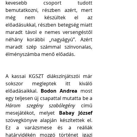
kevesebb csoport tudott 
bemutatkozni, részben azért, mert 
még nem készültek el az 
előadásukkal, részben betegség miatt 
maradt távol e nemes versengéstől 
néhány korábbi „nagyágyú”. Azért 
maradt szép számmal színvonalas, 
élményszámba menő előadás.
A kassai KGSZT diákszínjátszói már 
sokszor megleptek itt kiváló 
előadásaikkal. 
Bodon Andrea
 most 
egy teljesen új csapattal mutatta be a 
Három szegény szabólegény
 című 
mesejátékot, melyet 
Babay József 
szövegkönyve alapján készítettek el. 
Ez a varázsmese és a reáliák 
határvidékén mozgó történet igazi 