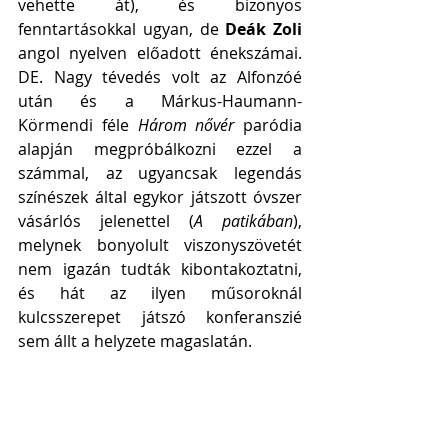
vehette át), és bizonyos 
fenntartásokkal ugyan, de 
Deák Zoli
angol nyelven előadott énekszámai. 
DE. Nagy tévedés volt az Alfonzóé 
után és a Márkus-Haumann-
Körmendi féle 
Három nővér
 paródia 
alapján megpróbálkozni ezzel a 
számmal, az ugyancsak legendás 
színészek által egykor játszott óvszer 
vásárlós jelenettel (
A patikában
), 
melynek bonyolult viszonyszövetét 
nem igazán tudták kibontakoztatni, 
és hát az ilyen műsoroknál 
kulcsszerepet játszó konferanszié 
sem állt a helyzete magaslatán.