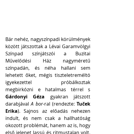
Bár nehéz, nagyszínpadi körülmények 
között játszottak a Lévai Garamvölgyi 
Színpad színjátszói a Buzitai 
Művelődési Ház nagyméretű 
színpadán, és néha hallani sem 
lehetett őket, mégis tiszteletreméltó 
igyekezettel próbálkoztak 
megbirkózni e hatalmas térrel s 
Gárdonyi Géza
 gyakran játszott 
darabjával 
A bor
-ral (rendezte: 
Tuček 
Erika
). Sajnos az előadás nehezen 
indult, és nem csak a hallhatóság 
okozott problémát, hanem az is, hogy 
első jelenet lassú és ritmustalan volt.  