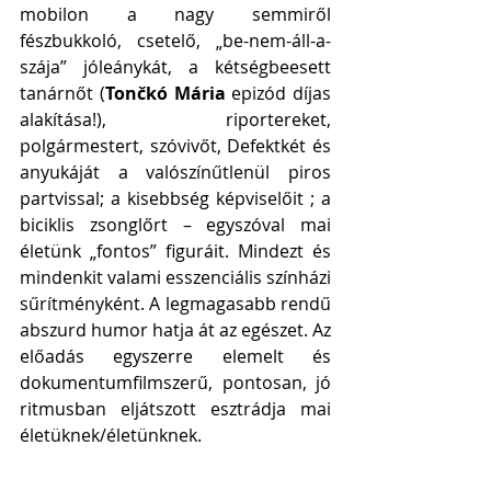
mobilon a nagy semmiről 
fészbukkoló, csetelő, „be-nem-áll-a-
szája” jóleánykát, a kétségbeesett 
tanárnőt (
Tončkó Mária
 epizód díjas 
alakítása!), riportereket, 
polgármestert, szóvivőt, Defektkét és 
anyukáját a valószínűtlenül piros 
partvissal; a kisebbség képviselőit ; a 
biciklis zsonglőrt – egyszóval mai 
életünk „fontos” figuráit. Mindezt és 
mindenkit valami esszenciális színházi 
sűrítményként. A legmagasabb rendű 
abszurd humor hatja át az egészet. Az 
előadás egyszerre elemelt és 
dokumentumfilmszerű, pontosan, jó 
ritmusban eljátszott esztrádja mai 
életüknek/életünknek.