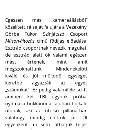
Egészen más „kameraállásból” 
közelített rá saját falujára a Vezekényi 
Görbe Tükör Színjátszó Csoport 
Műsorváltozás 
című fődíjas előadása. 
Esztrád csoportnak nevezik magukat, 
de esztrád alatt ők valami egészen 
mást értenek, mint amit 
megszokhattunk. Mindenekelőtt 
kiváló és jól működő, egységes 
keretbe ágyazzák az egyes 
„számokat”. Ez pedig valamiféle sci-fi, 
amiben két FBI ügynök próbál 
nyomára bukkanni a faluban bujkáló 
ufónak, aki az utolsó pillanatban 
valahogy mindig előttük jár. Őt 
egyébként mi sem láthatjuk teljes 