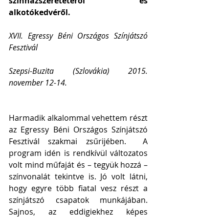
színházszeretetéről és 
alkotókedvéről.
XVII. Egressy Béni Országos Színjátszó 
Fesztivál
Szepsi-Buzita (Szlovákia) 2015. 
november 12-14.
Harmadik alkalommal vehettem részt 
az Egressy Béni Országos Színjátszó 
Fesztivál szakmai zsűrijében.  A 
program idén is rendkívül változatos 
volt mind műfaját és – tegyük hozzá – 
színvonalát tekintve is. Jó volt látni, 
hogy egyre több fiatal vesz részt a 
színjátszó csapatok munkájában. 
Sajnos, az eddigiekhez képes 