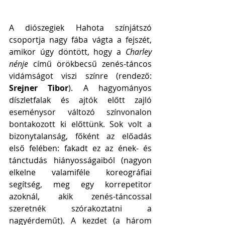
A diószegiek Hahota színjátszó 
csoportja nagy fába vágta a fejszét, 
amikor úgy döntött, hogy a 
Charley 
nénje 
című örökbecsű zenés-táncos 
vidámságot viszi színre (rendező: 
Srejner Tibor
). A hagyományos 
díszletfalak és ajtók előtt zajló 
eseménysor változó színvonalon 
bontakozott ki előttünk. Sok volt a 
bizonytalanság, főként az előadás 
első felében: fakadt ez az ének- és 
tánctudás hiányosságaiból (nagyon 
elkelne valamiféle koreográfiai 
segítség, meg egy korrepetitor 
azoknál, akik zenés-táncossal 
szeretnék szórakoztatni a 
nagyérdeműt). A kezdet (a három 