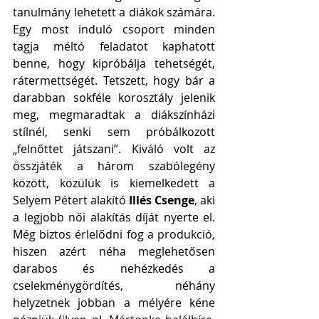
tanulmány lehetett a diákok számára. 
Egy most induló csoport minden 
tagja méltó feladatot kaphatott 
benne, hogy kipróbálja tehetségét, 
rátermettségét. Tetszett, hogy bár a 
darabban sokféle korosztály jelenik 
meg, megmaradtak a diákszínházi 
stílnél, senki sem próbálkozott 
„felnőttet játszani”. Kiváló volt az 
összjáték a három szabólegény 
között, közülük is kiemelkedett a 
Selyem Pétert alakító 
Illés Csenge
, aki 
a legjobb női alakítás díját nyerte el. 
Még biztos érlelődni fog a produkció, 
hiszen azért néha meglehetősen 
darabos és nehézkedés a 
cselekménygördítés, néhány 
helyzetnek jobban a mélyére kéne 