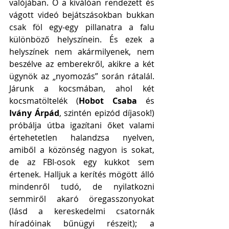
valójában. Ő a kiválóan rendezett és 
vágott videó bejátszásokban bukkan 
csak föl egy-egy pillanatra a falu 
különböző helyszínein. És ezek a 
helyszínek nem akármilyenek, nem 
beszélve az emberekről, akikre a két 
ügynök az „nyomozás” során rátalál. 
Járunk a kocsmában, ahol két 
kocsmatöltelék (
Hobot Csaba
 és 
Ivány Árpád
, szintén epizód díjasok!) 
próbálja útba igazítani őket valami 
értehetetlen halandzsa nyelven, 
amiből a közönség nagyon is sokat, 
de az FBI-osok egy kukkot sem 
értenek. Halljuk a kerítés mögött álló 
mindenről tudó, de nyilatkozni 
semmiről akaró öregasszonyokat 
(lásd a kereskedelmi csatornák 
híradóinak bűnügyi részeit); a 