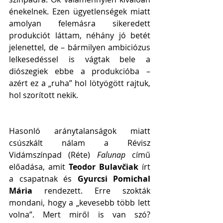
énekelnek. Ezen ügyetlenségek miatt 
amolyan felemásra sikeredett 
produkciót láttam, néhány jó betét 
jelenettel, de – bármilyen ambiciózus 
lelkesedéssel is vágtak bele a 
diószegiek ebbe a produkcióba – 
azért ez a „ruha” hol lötyögött rajtuk, 
hol szorított nekik.
Hasonló aránytalanságok miatt 
csúszkált nálam a Révisz 
Vidámszínpad (Réte) 
Falunap
 című 
előadása, amit 
Teodor Bulavčiak
 írt 
a csapatnak és 
Gyurcsi Pomichal 
Mária
 rendezett. Erre szokták 
mondani, hogy a „kevesebb több lett 
volna”. Mert miről is van szó? 