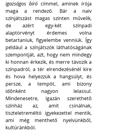
igazságos bíró
 címmel, aminek írója 
maga a rendező. Bár a naiv 
színjátszást magas szinten művelik, 
de azért egy-két színpadi 
alaptörvényt érdemes volna 
betartaniuk, figyelembe venniük. Így 
például a színjátszók láthatóságának 
szempontját, azt, hogy nem mindegy 
ki honnan érkezik, és merre távozik a 
színpadról, a tér elrendezésénél kire 
és hova helyezzük a hangsúlyt, és 
persze, a tempót, ami bizony 
időnként nagyon lelassul. 
Mindenesetre, igazán szerethető 
színház az, amit csinálnak, 
tiszteletreméltó igyekezettel mentik, 
ami még menthető nyelvünkből, 
kultúránkból.