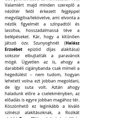
Valamiért majd minden szereplő a 
nézőtér felől érkezett fejgéppel 
megvilágítva/lekövetve, ami elvonta a 
nézők figyelmét a színpadtól és 
lassítva, hosszadalmassá téve a 
belépéseket. Kár, hogy a kitűnően 
játszó özv. Szunyoghnét (
Halász 
Erzsébet
 epizód díjas alakítása) 
sokszor elbujtatták a paravánok 
mögé. Ügyetlen az is, ahogy a 
darabbéli cigánybanda csak mímeli a 
hegedülést – nem tudom, hogyan 
lehetett volna ezt jobban megoldani, 
de így suta volt. Aztán ahogy 
haladunk előre a cselekményben, az 
előadás is egyre jobban magához tér. 
Köszönhető ez leginkább a kiváló 
színészi alakításoknak, a Rozikát 