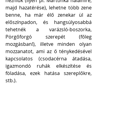
nézniük (ilyen pl. Mártonka halálhíre, 
majd hazatérése), lehetne több zene 
benne, ha már élő zenekar ül az 
előszínpadon, és hangsúlyosabbá 
tehetnék a varázsló-boszorka, 
Pörgőforgó szerepét (főleg 
mozgásban!), illetve minden olyan 
mozzanatot, ami az ő ténykedésével 
kapcsolatos (csodacérna átadása, 
igazmondó ruhák elkészítése és 
föladása, ezek hatása szereplőkre, 
stb.).