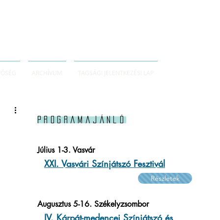
TŐSÉG
ARCHÍVUM
TAGSÁGI JELENTKEZÉSI LAP
Programajánló
Július 1-3. Vasvár
XXI. Vasvári Színjátszó Fesztivál
Részletek
Augusztus 5-16. Székelyzsombor
IV. Kárpát-medencei Színjátszó és