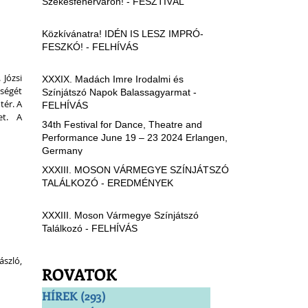
Székesfehérváron! - FESZTIVÁL
Közkívánatra! IDÉN IS LESZ IMPRÓ-
FESZKÓ! - FELHÍVÁS
Józsi 
XXXIX. Madách Imre Irodalmi és
ségét 
Színjátszó Napok Balassagyarmat -
ér. A 
FELHÍVÁS
t. A 
34th Festival for Dance, Theatre and
Performance June 19 – 23 2024 Erlangen,
Germany
XXXIII. MOSON VÁRMEGYE SZÍNJÁTSZÓ
TALÁLKOZÓ - EREDMÉNYEK
XXXIII. Moson Vármegye Színjátszó
Találkozó - FELHÍVÁS
szló, 
ROVATOK
HÍREK
(293)
293 bejegyzés