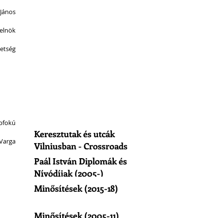
János
elnök
vetség
pfokú 
Keresztutak és utcák
Varga 
Vilniusban - Crossroads
of Vilnius
Paál István Diplomák és
Nívódíjak (2005-)
Minősítések (2015-18)
Minősítések (2005-11)