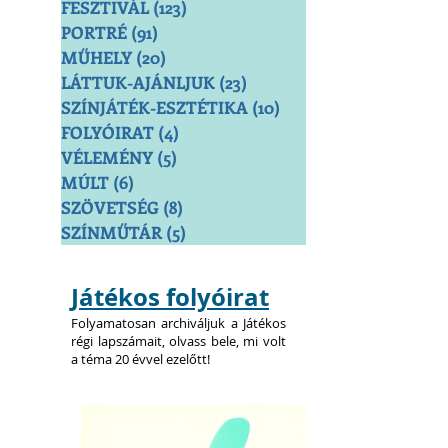
FESZTIVÁL
(123)
123 bejegyzés
PORTRÉ
(91)
91 bejegyzés
MŰHELY
(20)
20 bejegyzés
LÁTTUK-AJÁNLJUK
(23)
23 bejegyzés
SZÍNJÁTÉK-ESZTÉTIKA
(10)
10 bejegyzés
FOLYÓIRAT
(4)
4 bejegyzés
VÉLEMÉNY
(5)
5 bejegyzés
MÚLT
(6)
6 bejegyzés
SZÖVETSÉG
(8)
8 bejegyzés
SZÍNMŰTÁR
(5)
5 bejegyzés
Játékos folyóirat
Folyamatosan archiváljuk a Játékos
régi lapszámait, olvass bele, mi volt
a téma 20 évvel ezelőtt!