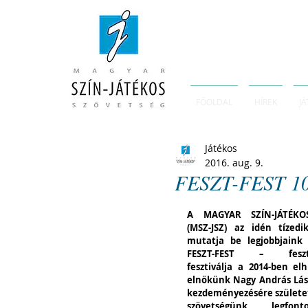
FŐOLDAL
HÍREK
JÁ
Játékos
2016. aug. 9.
FESZT-FEST 10. -
A MAGYAR SZÍN-JÁTÉKOS
(MSZ-JSZ) az idén tízedi
mutatja be legjobbjaink e
FESZT-FEST – fesztivá
fesztiválja a 2014-ben elh
elnökünk Nagy András Lászl
kezdeményezésére született
szövetségünk legfont