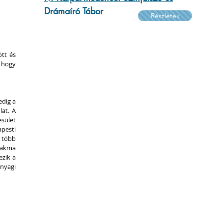
Drámaíró Tábor
Részletek
tt és 
 hogy 
dig a 
at. A 
sület 
pesti 
 több 
akma 
zik a 
nyagi 