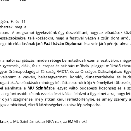
én, 9. és 11. 
zhettek meg a 
ban.  A programot igyekeztünk úgy összeállítani, hogy az előadások közö
szélgetésekre, találkozásokra, majd a fesztivál végén a zsűri dönt arról,
 legjobb előadásának járó 
Paál István Diplomá
t és a vele járó pénzjutalmat.
r amatőr színjátszás minden rétege bemutatkozik ezen a fesztiválon, mégpe
z gyermek-, diák-, falusi csapat és színházi műhely jelleggel működő társul
yar Drámapedagógiai Társaság /MDT/, és az Országos Diákszínjátszó Egye
, valamint a vasvári, balassagyarmati, komlói, dunaszerdahelyi és buda
logattuk. Az előadások mindegyikét látta e sorok írója /némelyiket többször,
el ajánlhatja a 
MU Színház
ba jegyet váltó budapesti közönség és a sz
a legfontosabb célunk ezzel a fesztivállal: felhívni a figyelmet arra, hogy léte
 olyan szegmense, mely ritkán kerül reflektorfénybe, és amely szerény a
igaz ambícióval, éltető közösségeket alkotva lép színpadra.
knak, a MU Színháznak, az NKA-nak, az EMMI-nek!