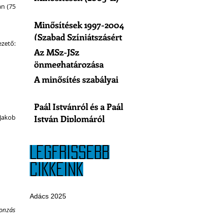
n (75 
Minősítések 1997-2004
(Szabad Színjátszásért
zető: 
Egyesület)
Az MSz-JSz
önmeghatározása
A minősítés szabályai
Paál Istvánról és a Paál
 Jakob 
István Diplomáról
LEGFRISSEBB
CIKKEINK
Adács 2025
onzás 