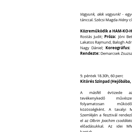
Vagyunk, akik vagyunk! 
- egy
tánccal. Szécsi Magda 
Hiány
 c
Közreműködik a HAM-KO-
Rostás Judit; 
Próza:
 Jóni Be
Lakatos Rajmund, Balogh Adrie
Nagy Dániel; 
Koreográfus:
Rendezte:
 Demarcsek Zsuzs
9. péntek 18.30h, 60 perc
Kitörés Színpad (Hejőbába, 
A másfél évtizede az
tevékenykedő művésze
folyamatosan működő
közösségként. A tavalyi 
Szemléjén a fesztivál rendező
el az 
Olbrin Joachim csodálat
előadásukkal. Az idei MMS
kaptak.