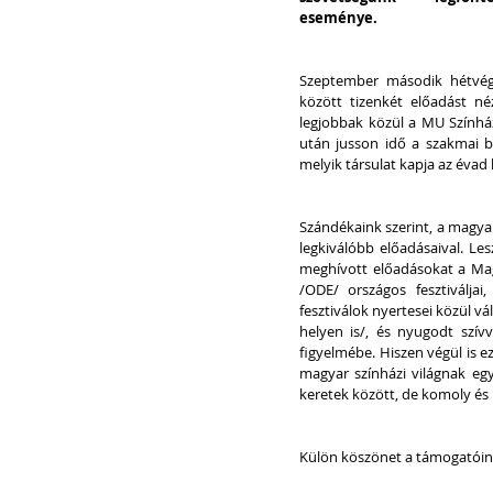
eseménye.
Szeptember második hétvégéj
között tizenkét előadást né
legjobbak közül a MU Színház
után jusson idő a szakmai be
melyik társulat kapja az évad
Szándékaink szerint, a magya
legkiválóbb előadásaival. Les
meghívott előadásokat a Mag
/ODE/ országos fesztiváljai
fesztiválok nyertesei közül vá
helyen is/, és nyugodt szívv
figyelmébe. Hiszen végül is ez 
magyar színházi világnak egy
keretek között, de komoly és 
Külön köszönet a támogatóin