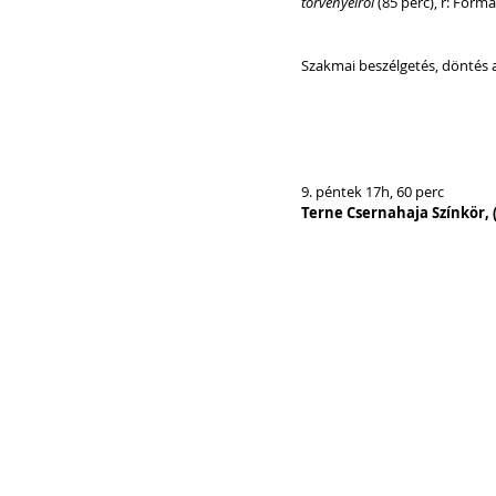
törvényeiről
 (85 perc), r: For
Szakmai beszélgetés, döntés a
9. péntek 17h, 60 perc
Terne Csernahaja Színkör, (B