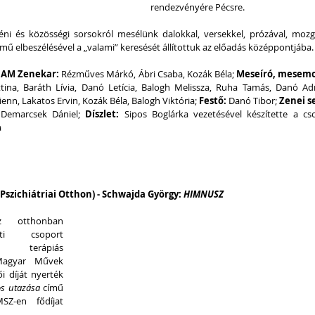
rendezvényére Pécsre.
éni és közösségi sorsokról mesélünk dalokkal, versekkel, prózával, mozgá
ímű elbeszélésével a „valami” keresését állítottuk az előadás középpontjába.
HAM Zenekar:
 Rézműves Márkó, Ábri Csaba, Kozák Béla; 
Meseíró, mesem
ttina, Baráth Lívia, Danó Letícia, Balogh Melissza, Ruha Tamás, Danó Adr
nn, Lakatos Ervin, Kozák Béla, Balogh Viktória; 
Festő:
 Danó Tibor; 
 Demarcsek Dániel; 
Díszlet:
a
Pszichiátriai Otthon) - Schwajda György: 
HIMNUSZ
 otthonban 
ti csoport 
 terápiás 
Magyar Művek 
i díját nyerték 
os utazása
 című 
Z-en fődíjat 