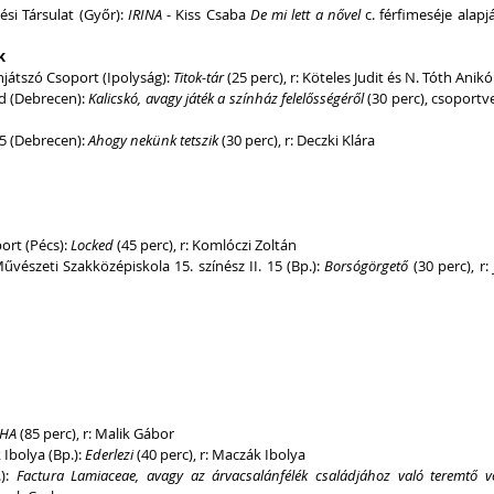
si Társulat (Győr): 
IRINA
 - Kiss Csaba 
De mi lett a nővel
 c. férfimeséje alapjá
k
njátszó Csoport (Ipolyság):
 Titok-tár
 (25 perc), r: Köteles Judit és N. Tóth Anikó
d (Debrecen): 
Kalicskó, avagy játék a színház felelősségéről
 (30 perc), csoportve
5 (Debrecen): 
Ahogy nekünk tetszik
 (30 perc), r: Deczki Klára
rt (Pécs): 
Locked 
(45 perc), r: Komlóczi Zoltán
szeti Szakközépiskola 15. színész II. 15 (Bp.): 
Borsógörgető
 (30 perc), r:
HA
 (85 perc), r: Malik Gábor
Ibolya (Bp.): 
Ederlezi
 (40 perc), r: Maczák Ibolya
): 
Factura Lamiaceae, avagy az árvacsalánfélék családjához való teremtő v