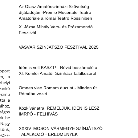
Az Olasz Amatőrszínházi Szövetség
díjátadóján -Premio Mecenate Teatro
Amatoriale a római Teatro Rossiniben
X. Józsa Mihály Vers- és Prózamondó
Fesztivál
VASVÁR SZÍNJÁTSZÓ FESZTIVÁL 2025
Idén is volt KASZT! - Rövid beszámoló a
oport 
XI. Komlói Amatőr Színházi Találkozóról
n, a 
elyi 
Omnes viae Romam ducunt - Minden út
Dankó 
Rómába vezet
című 
ta a 
hoz, 
Közkívánatra! REMÉLJÜK, IDÉN IS LESZ
gos 
IMRPÓ - FELHÍVÁS
nk be 
Nagy 
XXXIV. MOSON VÁRMEGYE SZÍNJÁTSZÓ
ünk, 
TALÁLKOZÓ - EREDMÉNYEK
-OFF-