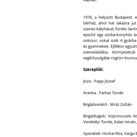
1976, a helyszín Budapest, e
bérház, ahol hat lakásra jut
szenes kályhával, fürdés lavó
epizód egy szoba-konyhás lak
sokszor, sokat iszik. A gyárba 
és gyermekeit. Éjfélkor együtt
szenesládába. Környezetük k
segítőszolgálat rögtön kivonu
Szereplők:
Józsi - Papp József
Aranka - Farkas Tünde
Brigádvezető - Mráz Zoltán
Brigádtagok: Vojtonovszki At
Verebélyi Tünde, Kalas István
Gyerekek: Horkai Rita, Varga 