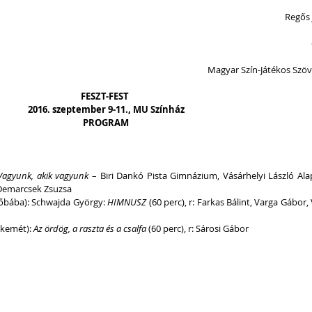
Regős 
Magyar Szín-Játékos Szö
FESZT-FEST
2016. szeptember 9-11., MU Színház
PROGRAM
Vagyunk, akik vagyunk 
– Biri Dankó Pista Gimnázium, Vásárhelyi László Ala
: Demarcsek Zsuzsa
őbába): Schwajda György: 
HIMNUSZ
 (60 perc), r: Farkas Bálint, Varga Gábor, 
skemét):
 Az ördög, a raszta és a csalfa 
(60 perc), r: Sárosi Gábor