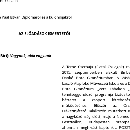
manek Csaba
 Paál István Diplomáról és a különdíjakról
AZ ELŐADÁSOK ISMERTETŐI
iri): 
Vagyunk, akik vagyunk
A Terne Cserhaja (Fiatal Csillagok) cs
2015. szeptemberben alakult Biribe
Dankó Pista Gimnáziumban. A Vásárh
László Alapfokú Művészeti Iskola és a 
Pista Gimnázium „Vers Lábakon „-
tehetséggondozó programja biztosítot
hátteret a csoport létrehozásá
működéséhez. Először az Orszá
Diákszínjátszó Találkozón mutatkoztu
a nagyközönség előtt, majd a Nemes 
Fesztiválon, Budapesten szerepelt
ahonnan meghívást kaptunk a POSZT