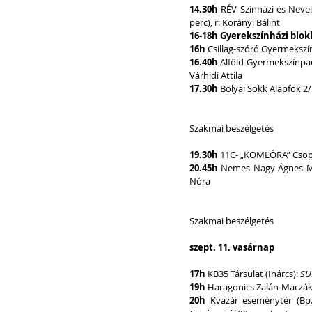
14.30h
 RÉV Színházi és Nevelé
perc), r: Korányi Bálint        
16-18h Gyerekszínházi blok
16h
 Csillag-szóró Gyermekszí
16.40h
 Alföld Gyermekszínpa
Várhidi Attila
17.30h
 Bolyai Sokk Alapfok 2/
Szakmai beszélgetés
19.30h 
11C- „KOMLÓRA” Csopo
20.45h
 Nemes Nagy Ágnes Művé
Nóra
Szakmai beszélgetés
szept. 11. vasárnap
17h 
KB35 Társulat (Inárcs): 
SU
19h
 Haragonics Zalán-Maczák 
20h 
Kvazár eseménytér (Bp.