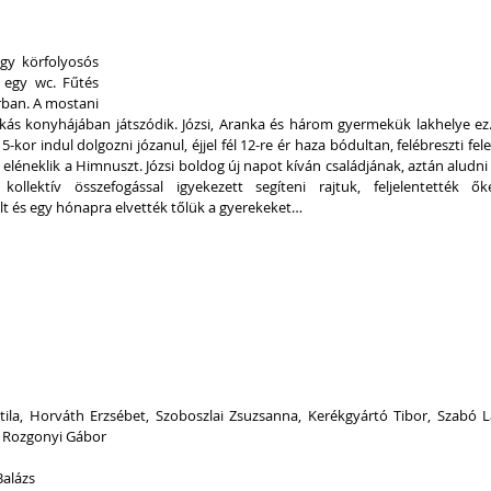
gy körfolyosós 
 egy wc. Fűtés 
rban. A mostani 
ás konyhájában játszódik. Józsi, Aranka és három gyermekük lakhelye ez. 
5-kor indul dolgozni józanul, éjjel fél 12-re ér haza bódultan, felébreszti fele
 eléneklik a Himnuszt. Józsi boldog új napot kíván családjának, aztán aludni t
ollektív összefogással igyekezett segíteni rajtuk, feljelentették őke
lt és egy hónapra elvették tőlük a gyerekeket…
tila, Horváth Erzsébet, Szoboszlai Zsuzsanna, Kerékgyártó Tibor, Szabó Lá
, Rozgonyi Gábor
Balázs