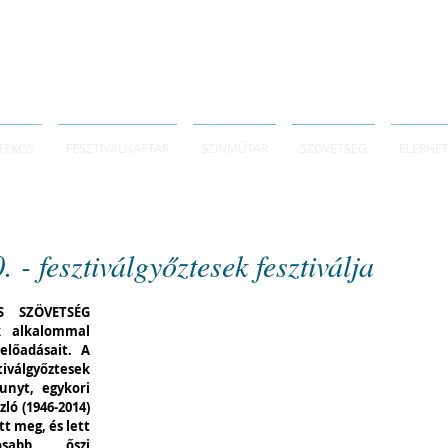
TÉKOS
FESZTIVÁLNAPTÁR
SZÍNMŰTÁR
SZÖVETSÉG
ELÉRHE
 fesztiválgyőztesek fesztiválja
 SZÖVETSÉG 
k alkalommal 
lőadásait. A 
lgyőztesek 
unyt, egykori 
ó (1946-2014) 
 meg, és lett 
osabb őszi 