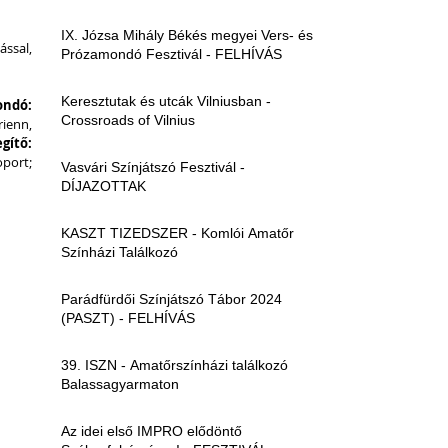
IX. Józsa Mihály Békés megyei Vers- és
ssal, 
Prózamondó Fesztivál - FELHÍVÁS
Keresztutak és utcák Vilniusban -
ondó:
Crossroads of Vilnius
ienn, 
Zenei segítő: 
 Sipos Boglárka vezetésével készítette a csoport; 
Vasvári Színjátszó Fesztivál -
DÍJAZOTTAK
KASZT TIZEDSZER - Komlói Amatőr
Színházi Találkozó
Parádfürdői Színjátszó Tábor 2024
(PASZT) - FELHÍVÁS
39. ISZN - Amatőrszínházi találkozó
Balassagyarmaton
Az idei első IMPRO elődöntő