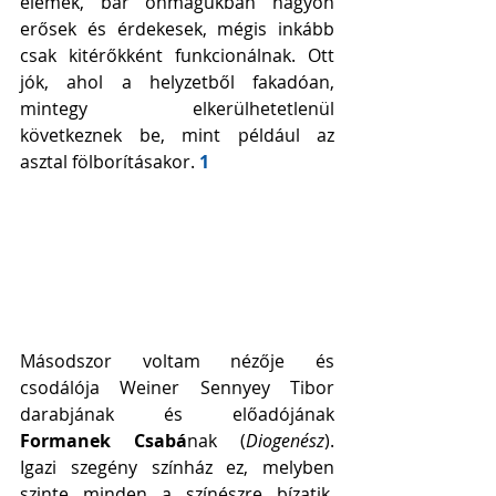
elemek, bár önmagukban nagyon 
erősek és érdekesek, mégis inkább 
csak kitérőkként funkcionálnak. Ott 
jók, ahol a helyzetből fakadóan, 
mintegy elkerülhetetlenül 
következnek be, mint például az 
asztal fölborításakor. 
1
Másodszor voltam nézője és 
csodálója Weiner Sennyey Tibor 
darabjának és előadójának 
Formanek Csabá
nak (
Diogenész
). 
Igazi szegény színház ez, melyben 
szinte minden a színészre bízatik, 