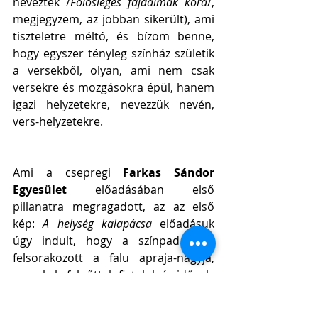
neveztek /
Fölösleges fájdalmak kora
/, 
megjegyzem, az jobban sikerült), ami 
tiszteletre méltó, és bízom benne, 
hogy egyszer tényleg színház születik 
a versekből, olyan, ami nem csak 
versekre és mozgásokra épül, hanem 
igazi helyzetekre, nevezzük nevén, 
vers-helyzetekre.
Ami a csepregi 
Farkas Sándor 
Egyesület
 előadásában első 
pillanatra megragadott, az az első 
kép: 
A helység kalapácsa
 előadásuk 
úgy indult, hogy a színpad előtt 
felsorakozott a falu apraja-nagyja, 
gyerekek, felnőttek fiatalok és idősek, 
mintha csak saját gyülekezetükben 
lennének. Zsoltárt énekeltek, majd a 