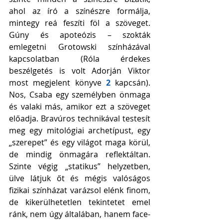
ahol az író a színészre formálja, 
mintegy reá feszíti föl a szöveget. 
Gúny és apoteózis – szokták 
emlegetni Grotowski színházával 
kapcsolatban (Róla érdekes 
beszélgetés is volt Adorján Viktor 
most megjelent könyve 
2 
kapcsán).  
Nos, Csaba egy személyben önmaga 
és valaki más, amikor ezt a szöveget 
előadja. Bravúros technikával testesít 
meg egy mitológiai archetípust, egy 
„szerepet” és egy világot maga körül, 
de mindig önmagára reflektáltan. 
Szinte végig „statikus” helyzetben, 
ülve látjuk őt és mégis valóságos 
fizikai színházat varázsol elénk finom, 
de kikerülhetetlen tekintetet emel 
ránk, nem úgy általában, hanem face-