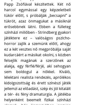
Papp Zsófiával készítettek. Két nő 
harcol egymással egy képzeletbeli 
tükör előtt, s próbálják „becsapni” a 
tükröt, azaz önmagukat a másiknál 
erősebbnek látni. Ebben a fülleteg 
színházi miliőben - Strindberg gyakori 
játéktere ez – valóságos pszicho-
horror zajlik a szemünk előtt, ahogy 
ez a két vesztes nő megpróbálja saját 
kudarcáért a másikat okolni, s közben 
felsejlik magának a szerzőnek az 
alakja, egy férfié/férjé, aki sehogyan 
sem boldogul a nőkkel. Kiváló, 
lélektani realista rendezés, aprólékos 
kidolgozottság és érett színészi játék 
jellemzi az előadást, szép és jól kitalált 
a tér- és fény dramaturgia. A játékba 
helyenként beemelt fizikai színházi 