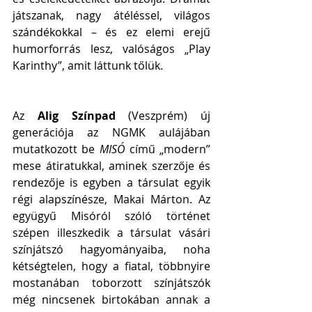
játszanak, nagy átéléssel, világos 
szándékokkal – és ez elemi erejű 
humorforrás lesz, valóságos „Play 
Karinthy”, amit láttunk tőlük.  
Az 
Alig Színpad
 (Veszprém) új 
generációja az NGMK aulájában 
mutatkozott be 
MISÓ
 című „modern” 
mese átiratukkal, aminek szerzője és 
rendezője is egyben a társulat egyik 
régi alapszínésze, Makai Márton. Az 
együgyű Misóról szóló történet 
szépen illeszkedik a társulat vásári 
színjátszó hagyományaiba, noha 
kétségtelen, hogy a fiatal, többnyire 
mostanában toborzott színjátszók 
még nincsenek birtokában annak a 