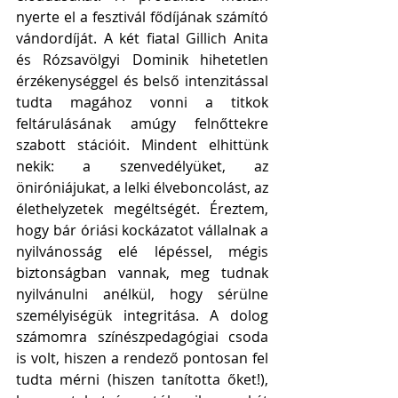
nyerte el a fesztivál fődíjának számító 
vándordíját. A két fiatal Gillich Anita 
és Rózsavölgyi Dominik hihetetlen 
érzékenységgel és belső intenzitással 
tudta magához vonni a titkok 
feltárulásának amúgy felnőttekre 
szabott stációit. Mindent elhittünk 
nekik: a szenvedélyüket, az 
öniróniájukat, a lelki élveboncolást, az 
élethelyzetek megéltségét. Éreztem, 
hogy bár óriási kockázatot vállalnak a 
nyilvánosság elé lépéssel, mégis 
biztonságban vannak, meg tudnak 
nyilvánulni anélkül, hogy sérülne 
személyiségük integritása. A dolog 
számomra színészpedagógiai csoda 
is volt, hiszen a rendező pontosan fel 
tudta mérni (hiszen tanította őket!), 