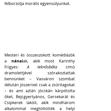
felborzolja morális egyensúlyunkat.
Mesteri és összeszokott komédiázók 
a 
nánai
ak, akik most Karinthy 
Frigyes: 
A teknősbéka
 című 
dramolettjével szórakoztattak 
bennünket – Vasváron szombat 
délután jószerivel csak a zsűritagokat 
– és ami aztán jócskán kárpótolta 
őket, Bejcgyertyános, Gersekarát és 
Csipkerek lakóit, akik mindhárom 
alkalommal megtöltötték a helyi 