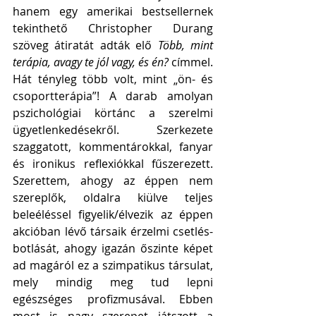
hanem egy amerikai bestsellernek 
tekinthető Christopher Durang 
szöveg átiratát adták elő 
Több, mint 
terápia, avagy te jól vagy, és én? 
címmel. 
Hát tényleg több volt, mint „ön- és 
csoportterápia”! A darab amolyan 
pszichológiai körtánc a szerelmi 
ügyetlenkedésekről. Szerkezete 
szaggatott, kommentárokkal, fanyar 
és ironikus reflexiókkal fűszerezett. 
Szerettem, ahogy az éppen nem 
szereplők, oldalra kiülve teljes 
beleéléssel figyelik/élvezik az éppen 
akcióban lévő társaik érzelmi csetlés-
botlását, ahogy igazán őszinte képet 
ad magáról ez a szimpatikus társulat, 
mely mindig meg tud lepni 
egészséges profizmusával. Ebben 