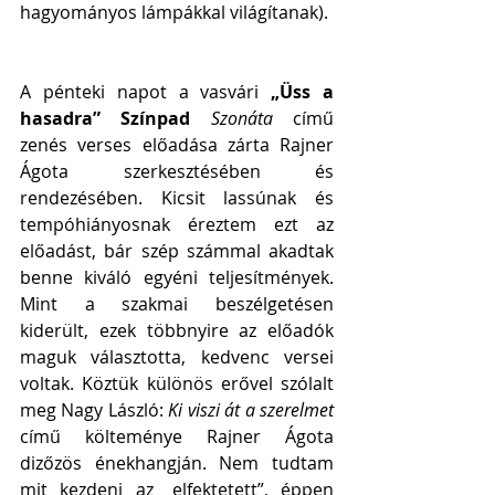
hagyományos lámpákkal világítanak).
A pénteki napot a vasvári 
„Üss a 
hasadra” Színpad
Szonáta
 című 
zenés verses előadása zárta Rajner 
Ágota szerkesztésében és 
rendezésében. Kicsit lassúnak és 
tempóhiányosnak éreztem ezt az 
előadást, bár szép számmal akadtak 
benne kiváló egyéni teljesítmények. 
Mint a szakmai beszélgetésen 
kiderült, ezek többnyire az előadók 
maguk választotta, kedvenc versei 
voltak. Köztük különös erővel szólalt 
meg Nagy László: 
Ki viszi át a szerelmet
című költeménye Rajner Ágota 
dizőzös énekhangján. Nem tudtam 
mit kezdeni az „elfektetett”, éppen 