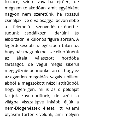
to-face, szinte zavarba ejtően, de 
mégsem tolakodóan, amit egyébként 
nagyon nem szeretünk, ha rosszul 
csinálják. De ő valósággal bevon ebbe 
a felemelő szenvedéstörténetbe, 
tudunk csodálkozni, derülni és 
elborzadni e különös figura sorsán. A 
legérdekesebb az egészben talán az, 
hogy bár magunk messze elkerülnénk 
az általa választott hordóba 
zártságot, de végül mégis sikerül 
meggyőznie bennünket arról, hogy ez 
az egyetlen megoldás, vagyis kibillent 
abból a megszokott nézői attitűdből, 
hogy igen-igen, mi is az ő példáját 
tartjuk követendőnek, de azért a 
világba visszalépve inkább éljük a 
nem-Diogenészek életét. Itt valami 
olyasmi történik velünk, ami mélyen 