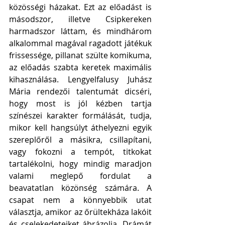
közösségi házakat. Ezt az előadást is 
másodszor, illetve Csipkereken 
harmadszor láttam, és mindhárom 
alkalommal magával ragadott játékuk 
frissessége, pillanat szülte komikuma, 
az előadás szabta keretek maximális 
kihasználása. Lengyelfalusy Juhász 
Mária rendezői talentumát dicséri, 
hogy most is jól kézben tartja 
színészei karakter formálását, tudja, 
mikor kell hangsúlyt áthelyezni egyik 
szereplőről a másikra, csillapítani, 
vagy fokozni a tempót, titkokat 
tartalékolni, hogy mindig maradjon 
valami meglepő fordulat a 
beavatatlan közönség számára. A 
csapat nem a könnyebbik utat 
választja, amikor az őrültekháza lakóit 
és cselekedeteiket ábrázolja. Drámát 