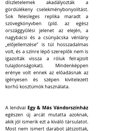
díszletelemek akadályozták a 
gördülékeny cselekménybonyolítást. 
Sok felesleges replika maradt a 
szövegkönyvben (pld. az egész 
országgyűlési jelenet az elején, a 
nagybácsi és a csúnyácska vénlány 
„előjellemzése” is túl hosszadalmas 
volt, és a színre lépő szereplők nem is 
igazolták vissza a róluk felrajzolt 
tulajdonságokat). Mindenképpen 
erénye volt ennek az előadásnak az 
igényesen és szépen kivitelezett 
korhű kosztümök használata.
A lendvai 
Egy & Más Vándorszínház
egészen új arcát mutatta azoknak, 
akik jól ismerik ezt a kiváló társulatot. 
Most nem ismert darabot játszottak, 