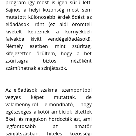
program így most is igen sűrű lett. 
Sajnos a helyi közönség most sem 
mutatott különösebb érdeklődést az 
előadások iránt (ez alól örömteli 
kivételt képeznek a környékbeli 
falvakba kivitt vendégelőadások!). 
Némely esetben mint zsűritag, 
kifejezetten örültem, hogy a hét 
zsűritagra biztos nézőként 
számíthatnak a színjátszók.
Az előadások szakmai szempontból 
vegyes képet mutattak, de 
valamennyiről elmondható, hogy 
egészséges alkotói ambíciók éltették 
őket, és magukon hordozták azt, ami 
legfontosabb az amatőr 
színjátszásban: hiteles közösségi 