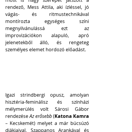
most is nagy szerepet játszott a 
rendező, Mess Attila, aki ízléssel, jó 
vágás- és ritmustechnikával 
montírozta egységes színi 
megnyilvánulássá ezt az 
improvizációkon alapuló, apró 
jelenetekből álló, és rengeteg 
személyes elemet hordozó előadást.
Igazi strindbergi opusz, amolyan 
hisztéria-feminálisz és színházi 
mélymerülés volt Sárosi Gábor 
rendezése 
Az erősebb 
(
Katona Kamra
– Kecskemét) melyet a már búcsúzó 
diákjaival, Szappanos Arankával és 