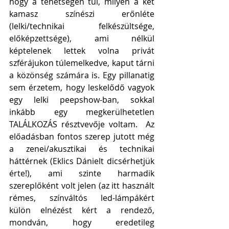
hogy a tehetségen túl, milyen a két 
kamasz színészi erőnléte 
(lelki/technikai felkészültsége, 
előképzettsége), ami nélkül 
képtelenek lettek volna privát 
szférájukon túlemelkedve, kaput tárni 
a közönség számára is. Egy pillanatig 
sem érzetem, hogy leskelődő vagyok 
egy lelki peepshow-ban, sokkal 
inkább egy megkerülhetetlen 
TALÁLKOZÁS résztvevője voltam.  Az 
előadásban fontos szerep jutott még 
a zenei/akusztikai és technikai 
háttérnek (Eklics Dánielt dicsérhetjük 
érte!), ami szinte harmadik 
szereplőként volt jelen (az itt használt 
rémes, színváltós led-lámpákért 
külön elnézést kért a rendező, 
mondván, hogy eredetileg 