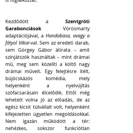
is foglalkoztat.
Kezdődött a 
Szentgróti 
Garabonciások 
Vörösmarty 
adaptációjával, a 
Handabasa, avagy a 
fátyol titkai-
val. Sem az eredeti darab, 
sem Görgey Gábor átirata – amit 
színjátszók használtak – mint drámai 
mű, meg sem közelíti a költő nagy 
drámai műveit. Egy felejtésre ítélt, 
bújócskázós komédia, mely 
helyenként a nyelvújítás 
szófacsarásain élcelődik. Ettől még 
lehetett volna jó az előadás, de az 
egész kicsit túlvállalt volt, helyenként 
kifejezetten ügyetlen megoldásokkal. 
Nem igazán működött a tér: 
nehézkes, sokszor funkciótlan 