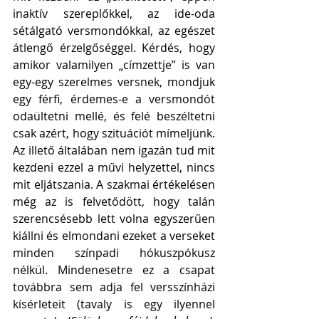
inaktív szereplőkkel, az ide-oda 
sétálgató versmondókkal, az egészet 
átlengő érzelgőséggel. Kérdés, hogy 
amikor valamilyen „címzettje” is van 
egy-egy szerelmes versnek, mondjuk 
egy férfi, érdemes-e a versmondót 
odaültetni mellé, és felé beszéltetni 
csak azért, hogy szituációt mímeljünk. 
Az illető általában nem igazán tud mit 
kezdeni ezzel a művi helyzettel, nincs 
mit eljátszania. A szakmai értékelésen 
még az is felvetődött, hogy talán 
szerencsésebb lett volna egyszerűen 
kiállni és elmondani ezeket a verseket 
minden színpadi hókuszpókusz 
nélkül. Mindenesetre ez a csapat 
továbbra sem adja fel versszínházi 
kísérleteit (tavaly is egy ilyennel 