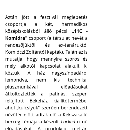
Aztán jött a fesztivál meglepetés 
csoportja a két, harmadikos 
középiskolásból álló pécsi 
„11C - 
Komlóra” 
csoport (a társulat nevét a 
rendezőjüktől, és ex-tanáruktól 
Komlóczi Zoltántól kapták). Talán ez is 
mutatja, hogy mennyire szoros és 
mély alkotói kapcsolat alakult ki 
köztük! A ház nagyszínpadáról 
lemondva, nem kis technikai 
pluszmunkával előadásukat 
átköltöztették a patinás, szépen 
felújított Békeház kiállítótermébe, 
ahol „kulcslyuk” szerűen berendezett 
nézőtér előtt adták elő a Kékszakállú 
herceg témájára készült 
Locked
 című 
előadásukat. A produkció méltán 