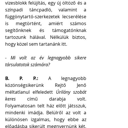
vizesblokk felújítás, egy új öltöző és a 
színpadi táncpadló, valamint a 
függönytartó-szerkezetek lecserélése 
is megtörtént, amiért számos 
segítőnknek és támogatónknak 
tartozunk hálával. Nélkülük biztos, 
hogy közel sem tartanánk itt.
- Mi volt az év legnagyobb sikere 
társulatotok számára?
B. P. P.: 
A legnagyobb 
közönségsikerünk Rejtő Jenő 
méltatlanul elfeledett 
Úrilány szobát 
keres
 című darabja volt. 
Folyamatosan telt ház előtt játsszuk, 
mindenki imádja. Belülről az volt a 
különösen izgalmas, hogy ebbe az 
előadásba sikerült megnyernünk két, 