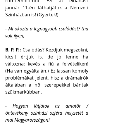
romtemplomot. Ezt az előadást 
január 11-én láthatjátok a Nemzeti 
Színházban is! (Gyertek!)
- Mi okozta a legnagyobb csalódást? (ha 
volt ilyen)
B. P. P.: 
Csalódás? Kezdjük megszokni, 
kicsit értjük is, de jó lenne ha 
változna: kevés a fiú a felvételiken! 
(Ha van egyáltalán.) Ez lassan komoly  
problémákat jelent, hisz a drámaírók 
általában a női szerepekkel bántak 
szűkmarkúbban.
- Hogyan látjátok az amatőr / 
öntevékeny színházi szféra helyzetét a 
mai Magyarországon?