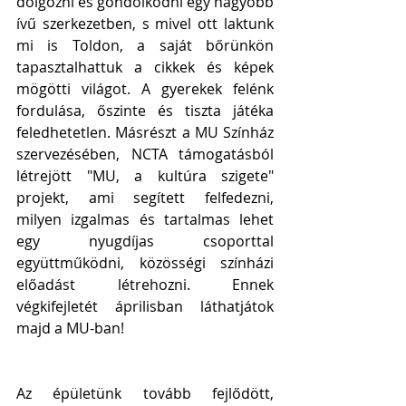
dolgozni és gondolkodni egy nagyobb 
ívű szerkezetben, s mivel ott laktunk 
mi is Toldon, a saját bőrünkön 
tapasztalhattuk a cikkek és képek 
mögötti világot. A gyerekek felénk 
fordulása, őszinte és tiszta játéka 
feledhetetlen. Másrészt a MU Színház 
szervezésében, NCTA támogatásból 
létrejött "MU, a kultúra szigete" 
projekt, ami segített felfedezni, 
milyen izgalmas és tartalmas lehet 
egy nyugdíjas csoporttal 
együttműködni, közösségi színházi 
előadást létrehozni. Ennek 
végkifejletét áprilisban láthatjátok 
majd a MU-ban!
Az épületünk tovább fejlődött, 