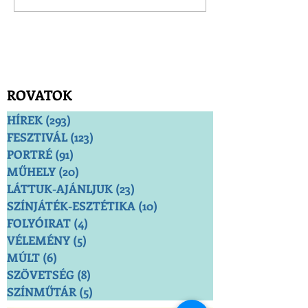
ROVATOK
HÍREK
(293)
293 bejegyzés
FESZTIVÁL
(123)
123 bejegyzés
PORTRÉ
(91)
91 bejegyzés
MŰHELY
(20)
20 bejegyzés
LÁTTUK-AJÁNLJUK
(23)
23 bejegyzés
SZÍNJÁTÉK-ESZTÉTIKA
(10)
10 bejegyzés
FOLYÓIRAT
(4)
4 bejegyzés
VÉLEMÉNY
(5)
5 bejegyzés
MÚLT
(6)
6 bejegyzés
SZÖVETSÉG
(8)
8 bejegyzés
SZÍNMŰTÁR
(5)
5 bejegyzés