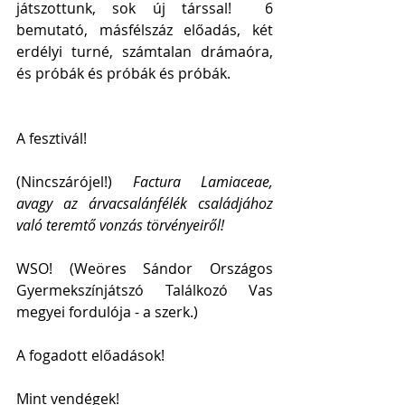
játszottunk, sok új társsal!  6 
bemutató, másfélszáz előadás, két 
erdélyi turné, számtalan drámaóra, 
és próbák és próbák és próbák.
A fesztivál!
(Nincszárójel!) 
Factura Lamiaceae, 
avagy az árvacsalánfélék családjához 
való teremtő vonzás törvényeiről!
WSO! (Weöres Sándor Országos 
Gyermekszínjátszó Találkozó Vas 
megyei fordulója - a szerk.)
A fogadott előadások!
Mint vendégek!