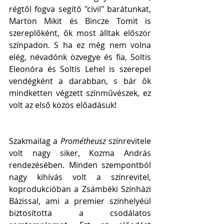
régtől fogva segítő "civil" barátunkat, 
Marton Mikit és Bincze Tomit is 
szereplőként, ők most álltak először 
színpadon. S ha ez még nem volna 
elég, névadónk özvegye és fia, Soltis 
Eleonóra és Soltis Lehel is szerepel 
vendégként a darabban, s bár ők 
mindketten végzett színművészek, ez 
volt az első közös előadásuk!
Szakmailag a 
Prométheusz
 színrevitele 
volt nagy siker, Kozma András 
rendezésében. Minden szempontból 
nagy kihívás volt a színrevitel, 
koprodukcióban a Zsámbéki Színházi 
Bázissal, ami a premier színhelyéül 
biztosította a csodálatos 