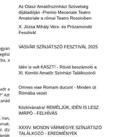
Az Olasz Amatőrszínházi Szövetség
díjátadóján -Premio Mecenate Teatro
Amatoriale a római Teatro Rossiniben
X. Józsa Mihály Vers- és Prózamondó
Fesztivál
VASVÁR SZÍNJÁTSZÓ FESZTIVÁL 2025
ogyan 
egész 
ba, a 
Idén is volt KASZT! - Rövid beszámoló a
XI. Komlói Amatőr Színházi Találkozóról
Omnes viae Romam ducunt - Minden út
adt a 
Rómába vezet
” Azt 
tanád 
Közkívánatra! REMÉLJÜK, IDÉN IS LESZ
IMRPÓ - FELHÍVÁS
 Van, 
rnak. 
XXXIV. MOSON VÁRMEGYE SZÍNJÁTSZÓ
. (Ez 
TALÁLKOZÓ - EREDMÉNYEK
enlét 