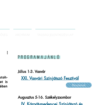
TŐSÉG
ARCHÍVUM
TAGSÁGI JELENTKEZÉSI LAP
Programajánló
Július 1-3. Vasvár
utoh-
XXI. Vasvári Színjátszó Fesztivál
t is 
Részletek
ában 
Augusztus 5-16. Székelyzsombor
IV. Kárpát-medencei Színjátszó és