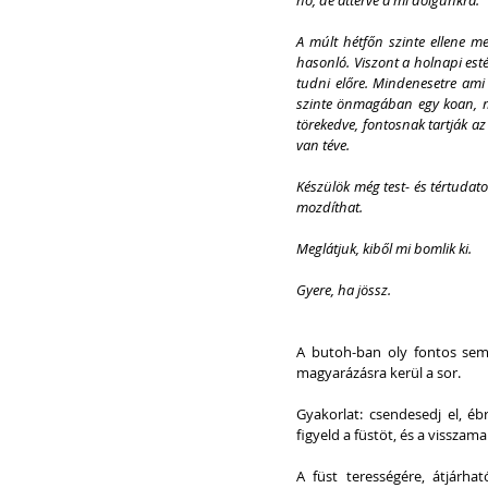
A múlt hétfőn szinte ellene m
hasonló. Viszont a holnapi est
tudni előre. Mindenesetre ami
szinte önmagában egy koan, m
törekedve, fontosnak tartják az
van téve.
Készülök még test- és tértudat
mozdíthat.
Meglátjuk, kiből mi bomlik ki.
Gyere, ha jössz.
A butoh-ban oly fontos seml
magyarázásra kerül a sor.
Gyakorlat: csendesedj el, éb
figyeld a füstöt, és a vissza
A füst terességére, átjárhat