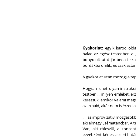
Gyakorlat:
 egyik karod olda
halad az egész testedben a „
bonyolult utat jár be: a felk
bordákba ömlik, és csak aztán
A gyakorlat után mozogj a tap
Hogyan lehet olyan instrukci
testben… milyen emléket, érz
keressük, amikor valami megm
az izmaid, akár nem is érzed a
.… az improvizatív mozgásokban
aki elmegy „sématáncba”. A te
Van, aki ráfeszül, a koncen
egyébként képes zsigeri hatást