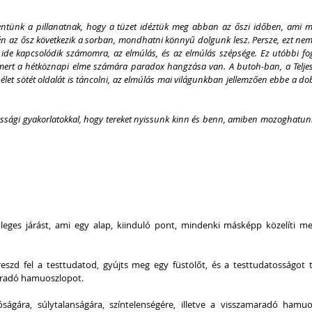
entünk a pillanatnak, hogy a tüzet idéztük meg abban az őszi időben, ami mo
én az ősz következik a sorban, mondhatni könnyű dolgunk lesz. Persze, ezt nem 
 ide kapcsolódik számomra, az elmúlás, és az elmúlás szépsége. Ez utóbbi fo
ert a hétköznapi elme számára paradox hangzása van. A butoh-ban, a Teljes
 élet sötét oldalát is táncolni, az elmúlás mai világunkban jellemzően ebbe a do
ossági gyakorlatokkal, hogy tereket nyissunk kinn és benn, amiben mozoghatunk
eges járást, ami egy alap, kiinduló pont, mindenki másképp közelíti me
reszd fel a testtudatod, gyújts meg egy füstölőt, és a testtudatosságot t
maradó hamuoszlopot.
óságára, súlytalanságára, színtelenségére, illetve a visszamaradó hamuo