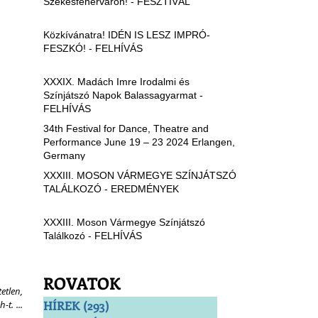
Székesfehérváron! - FESZTIVÁL
Közkívánatra! IDÉN IS LESZ IMPRÓ-
FESZKÓ! - FELHÍVÁS
XXXIX. Madách Imre Irodalmi és
Színjátszó Napok Balassagyarmat -
FELHÍVÁS
34th Festival for Dance, Theatre and
Performance June 19 – 23 2024 Erlangen,
Germany
XXXIII. MOSON VÁRMEGYE SZÍNJÁTSZÓ
TALÁLKOZÓ - EREDMÉNYEK
XXXIII. Moson Vármegye Színjátszó
Találkozó - FELHÍVÁS
ROVATOK
tlen, 
HÍREK
(293)
293 bejegyzés
. ... 