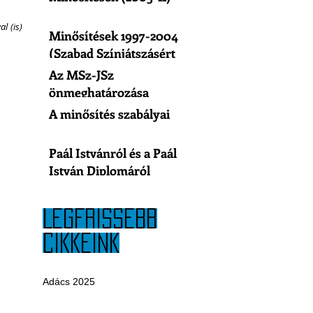
 (is) 
Minősítések 1997-2004
(Szabad Színjátszásért
Egyesület)
Az MSz-JSz
önmeghatározása
A minősítés szabályai
Paál Istvánról és a Paál
István Diplomáról
LEGFRISSEBB
CIKKEINK
Adács 2025