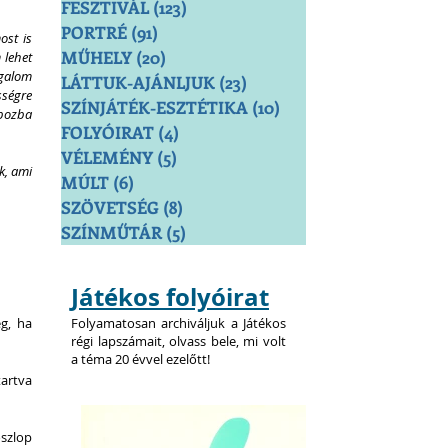
FESZTIVÁL
(123)
123 bejegyzés
PORTRÉ
(91)
91 bejegyzés
st is 
MŰHELY
(20)
20 bejegyzés
lehet 
galom 
LÁTTUK-AJÁNLJUK
(23)
23 bejegyzés
ségre 
SZÍNJÁTÉK-ESZTÉTIKA
(10)
10 bejegyzés
bozba 
FOLYÓIRAT
(4)
4 bejegyzés
VÉLEMÉNY
(5)
5 bejegyzés
, ami 
MÚLT
(6)
6 bejegyzés
SZÖVETSÉG
(8)
8 bejegyzés
SZÍNMŰTÁR
(5)
5 bejegyzés
Játékos folyóirat
g, ha 
Folyamatosan archiváljuk a Játékos
régi lapszámait, olvass bele, mi volt
a téma 20 évvel ezelőtt!
artva 
szlop 