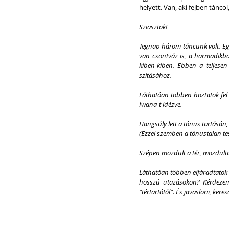
helyett. Van, aki fejben táncol
Sziasztok!
Tegnap három táncunk volt. Egy 
van csontváz is, a harmadikban
kiben-kiben. Ebben a teljesen
szításához.
Láthatóan többen hoztatok fel 
Iwana-t idézve.
Hangsúly lett a tónus tartásán, 
(Ezzel szemben a tónustalan tes
Szépen mozdult a tér, mozdulta
Láthatóan többen elfáradtatok a
hosszú utazásokon? Kérdezem
"tértartótól". És javaslom, keresd