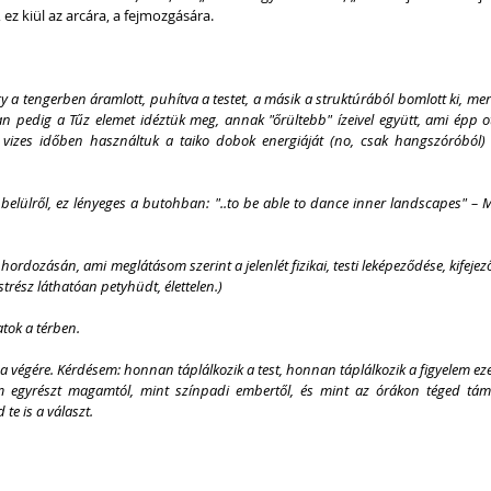
, ez kiül az arcára, a fejmozgására.
a tengerben áramlott, puhítva a testet, a másik a struktúrából bomlott ki, mert
 pedig a Tűz elemet idéztük meg, annak "őrültebb" ízeivel együtt, ami épp ott
 vizes időben használtuk a taiko dobok energiáját (no, csak hangszóróból) 
belülről, ez lényeges a butohban: "..to be able to dance inner landscapes" – Ma
hordozásán, ami meglátásom szerint a jelenlét fizikai, testi leképeződése, kifejező
trész láthatóan petyhüdt, élettelen.)
tok a térben.
 végére. Kérdésem: honnan táplálkozik a test, honnan táplálkozik a figyelem eze
 egyrészt magamtól, mint színpadi embertől, és mint az órákon téged tám
 te is a választ.