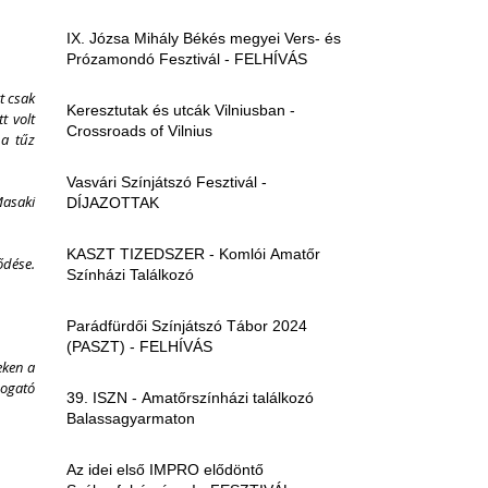
IX. Józsa Mihály Békés megyei Vers- és
Prózamondó Fesztivál - FELHÍVÁS
 csak 
Keresztutak és utcák Vilniusban -
 volt 
Crossroads of Vilnius
a tűz 
Vasvári Színjátszó Fesztivál -
saki  
DÍJAZOTTAK
KASZT TIZEDSZER - Komlói Amatőr
dése. 
Színházi Találkozó
Parádfürdői Színjátszó Tábor 2024
(PASZT) - FELHÍVÁS
ken a 
ogató 
39. ISZN - Amatőrszínházi találkozó
Balassagyarmaton
Az idei első IMPRO elődöntő