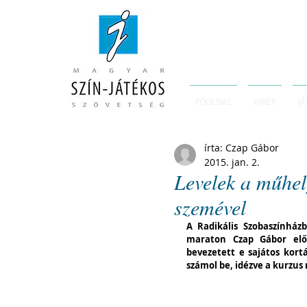
FŐOLDAL
HÍREK
JÁ
írta: Czap Gábor
2015. jan. 2.
Levelek a műhel
szemével
A Radikális Szobaszínház
maraton Czap Gábor elő
bevezetett e sajátos kortá
számol be, idézve a kurzus 