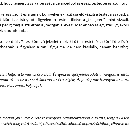
áld, hogy tengervíz szivárog szét a gerincedből az egész testedbe és azon túl.
 keresztcsont és a gerinc környékének lazítása előkészíti a testet a szabad, zsi
iüríti az irányított figyelem a testen, illetve a „tengeren”, mint vizualiz
a pedig meg is születhet a „mozgatva levés”. Már ebben az egyszerű gyakorl
k a butoh-ból.…
ncentrált. Teres, könnyű jelenlét, mely kitölti a testet, és a körülötte lévő t
böznek. A figyelem a tanú figyelme, de nem kívülálló, hanem bennfoglal
tt hétfő este már az óra előtt. És egészen elfátyololosodott a hangom is attól,
anatnak. És az a csend kitartott az óra végéig, és jó alapnak bizonyult az utaz
enn. Köszönöm. Folytatjuk.
 módon jelen volt a kezdet energiája. Szimbolikájában a tavasz, vagy a Fa vált
be vetett mag csírázásából, növekedéséből kibomló improvizációban, elhintve be