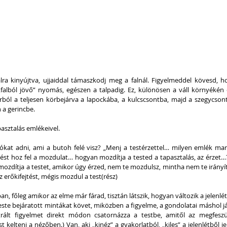
lra kinyújtva, ujjaiddal támaszkodj meg a falnál. Figyelmeddel kövesd, h
falból jövő” nyomás, egészen a talpadig. Ez, különösen a váll környékén 
arból a teljesen körbejárva a lapockába, a kulcscsontba, majd a szegycsont
 a gerincbe.
asztalás emlékeivel.
ókat adni, ami a butoh felé visz? „Menj a testérzettel… milyen emlék mar
ést hoz fel a mozdulat… hogyan mozdítja a tested a tapasztalás, az érzet…?
ozdítja a testet, amikor úgy érzed, nem te mozdulsz, mintha nem te irányí
z erőkifejtést, mégis mozdul a test(rész)
, főleg amikor az elme már fárad, tisztán látszik, hogyan változik a jelenlét.
ste bejáratott mintákat követ, miközben a figyelme, a gondolatai máshol já
trált figyelmet direkt módon csatornázza a testbe, amitől az megfeszül
 kelteni a nézőben.) Van, aki „kinéz” a gyakorlatból, „kiles” a jelenlétből jel