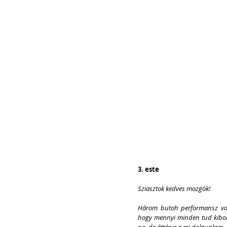
3. este
Sziasztok kedves mozgók!
Három butoh performansz van
hogy mennyi minden tud kibomla
no, de áttérve a mi dolgunkra: