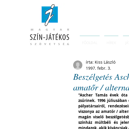
FŐOLDAL
HÍREK
JÁ
írta: Kiss László
1997. febr. 3.
Beszélgetés Asc
amatőr / alterna
"Ascher Tamás évek óta m
zsűrinek. 1996 júliusában 
pályatársairól, rendezései
viszonya az amatőr / altern
magán viselő beszélgetésb
színház múltbéli és jele
mindazok, akik kíváncsiak