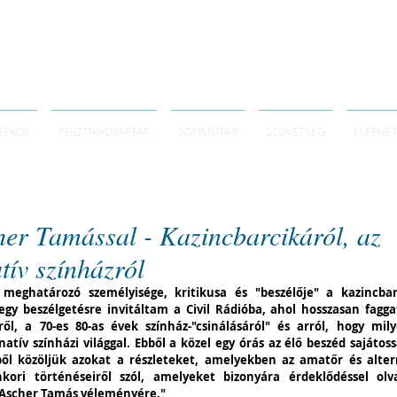
TÉKOS
FESZTIVÁLNAPTÁR
SZÍNMŰTÁR
SZÖVETSÉG
ELÉRHE
her Tamással - Kazincbarcikáról, az
tív színházról
eghatározó személyisége, kritikusa és "beszélője" a kazincbarc
egy beszélgetésre invitáltam a Civil Rádióba, ahol hosszasan fagga
ről, a 70-es 80-as évek színház-"csinálásáról" és arról, hogy mily
atív színházi világgal. Ebből a közel egy órás az élő beszéd sajátossá
ől közöljük azokat a részleteket, amelyekben az amatőr és altern
nkori történéseiről szól, amelyeket bizonyára érdeklődéssel olva
 Ascher Tamás véleményére."