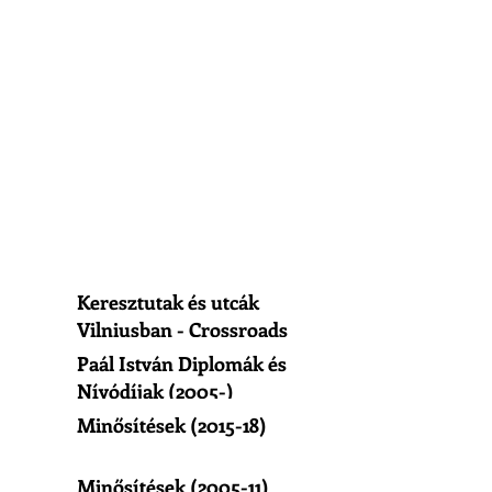
Keresztutak és utcák
Vilniusban - Crossroads
of Vilnius
Paál István Diplomák és
Nívódíjak (2005-)
Minősítések (2015-18)
Minősítések (2005-11)