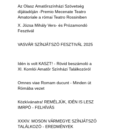
Az Olasz Amatőrszínházi Szövetség
díjátadóján -Premio Mecenate Teatro
Amatoriale a római Teatro Rossiniben
X. Józsa Mihály Vers- és Prózamondó
Fesztivál
VASVÁR SZÍNJÁTSZÓ FESZTIVÁL 2025
Idén is volt KASZT! - Rövid beszámoló a
XI. Komlói Amatőr Színházi Találkozóról
Omnes viae Romam ducunt - Minden út
Rómába vezet
Közkívánatra! REMÉLJÜK, IDÉN IS LESZ
IMRPÓ - FELHÍVÁS
XXXIV. MOSON VÁRMEGYE SZÍNJÁTSZÓ
TALÁLKOZÓ - EREDMÉNYEK