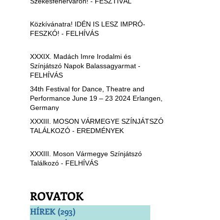
Székesfehérváron! - FESZTIVÁL
Közkívánatra! IDÉN IS LESZ IMPRÓ-
FESZKÓ! - FELHÍVÁS
XXXIX. Madách Imre Irodalmi és
Színjátszó Napok Balassagyarmat -
FELHÍVÁS
34th Festival for Dance, Theatre and
Performance June 19 – 23 2024 Erlangen,
Germany
XXXIII. MOSON VÁRMEGYE SZÍNJÁTSZÓ
TALÁLKOZÓ - EREDMÉNYEK
XXXIII. Moson Vármegye Színjátszó
Találkozó - FELHÍVÁS
ROVATOK
HÍREK
(293)
293 bejegyzés