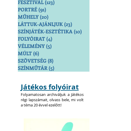
FESZTIVÁL
(123)
123 bejegyzés
PORTRÉ
(91)
91 bejegyzés
MŰHELY
(20)
20 bejegyzés
LÁTTUK-AJÁNLJUK
(23)
23 bejegyzés
SZÍNJÁTÉK-ESZTÉTIKA
(10)
10 bejegyzés
FOLYÓIRAT
(4)
4 bejegyzés
VÉLEMÉNY
(5)
5 bejegyzés
MÚLT
(6)
6 bejegyzés
SZÖVETSÉG
(8)
8 bejegyzés
SZÍNMŰTÁR
(5)
5 bejegyzés
Játékos folyóirat
Folyamatosan archiváljuk a Játékos
régi lapszámait, olvass bele, mi volt
a téma 20 évvel ezelőtt!