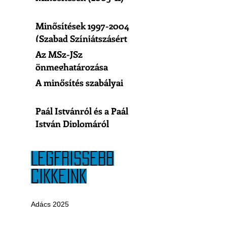
Minősítések 1997-2004
(Szabad Színjátszásért
Egyesület)
Az MSz-JSz
önmeghatározása
A minősítés szabályai
Paál Istvánról és a Paál
István Diplomáról
LEGFRISSEBB
CIKKEINK
Adács 2025