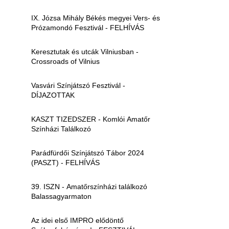
IX. Józsa Mihály Békés megyei Vers- és
Prózamondó Fesztivál - FELHÍVÁS
Keresztutak és utcák Vilniusban -
Crossroads of Vilnius
Vasvári Színjátszó Fesztivál -
DÍJAZOTTAK
KASZT TIZEDSZER - Komlói Amatőr
Színházi Találkozó
Parádfürdői Színjátszó Tábor 2024
(PASZT) - FELHÍVÁS
39. ISZN - Amatőrszínházi találkozó
Balassagyarmaton
Az idei első IMPRO elődöntő