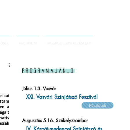
TŐSÉG
ARCHÍVUM
TAGSÁGI JELENTKEZÉSI LAP
Programajánló
Július 1-3. Vasvár
ikai 
XXI. Vasvári Színjátszó Fesztivál
ttam 
Részletek
en a 
gait 
atív 
Augusztus 5-16. Székelyzsombor
ssák 
IV. Kárpát-medencei Színjátszó és