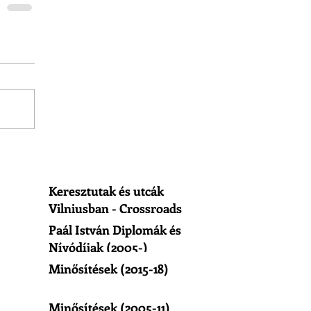
Keresztutak és utcák
Vilniusban - Crossroads
of Vilnius
Paál István Diplomák és
Nívódíjak (2005-)
Minősítések (2015-18)
Minősítések (2005-11)