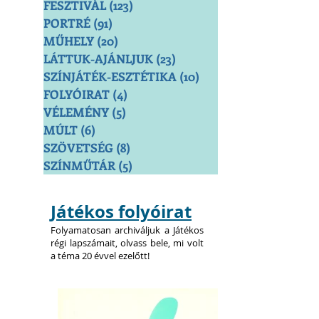
FESZTIVÁL
(123)
123 bejegyzés
PORTRÉ
(91)
91 bejegyzés
MŰHELY
(20)
20 bejegyzés
LÁTTUK-AJÁNLJUK
(23)
23 bejegyzés
SZÍNJÁTÉK-ESZTÉTIKA
(10)
10 bejegyzés
FOLYÓIRAT
(4)
4 bejegyzés
VÉLEMÉNY
(5)
5 bejegyzés
MÚLT
(6)
6 bejegyzés
SZÖVETSÉG
(8)
8 bejegyzés
SZÍNMŰTÁR
(5)
5 bejegyzés
Játékos folyóirat
Folyamatosan archiváljuk a Játékos
régi lapszámait, olvass bele, mi volt
a téma 20 évvel ezelőtt!