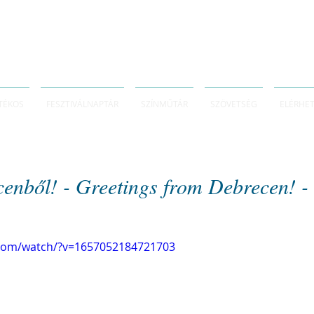
TÉKOS
FESZTIVÁLNAPTÁR
SZÍNMŰTÁR
SZÖVETSÉG
ELÉRHE
enből! - Greetings from Debrecen! -
.com/watch/?v=1657052184721703