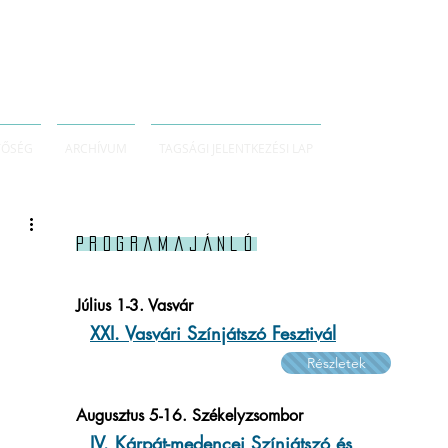
TŐSÉG
ARCHÍVUM
TAGSÁGI JELENTKEZÉSI LAP
Programajánló
Július 1-3. Vasvár
XXI. Vasvári Színjátszó Fesztivál
Részletek
Augusztus 5-16. Székelyzsombor
IV. Kárpát-medencei Színjátszó és