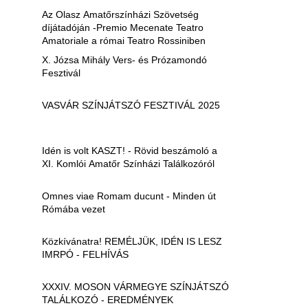
Az Olasz Amatőrszínházi Szövetség
díjátadóján -Premio Mecenate Teatro
Amatoriale a római Teatro Rossiniben
X. Józsa Mihály Vers- és Prózamondó
Fesztivál
VASVÁR SZÍNJÁTSZÓ FESZTIVÁL 2025
Idén is volt KASZT! - Rövid beszámoló a
XI. Komlói Amatőr Színházi Találkozóról
Omnes viae Romam ducunt - Minden út
Rómába vezet
Közkívánatra! REMÉLJÜK, IDÉN IS LESZ
IMRPÓ - FELHÍVÁS
XXXIV. MOSON VÁRMEGYE SZÍNJÁTSZÓ
TALÁLKOZÓ - EREDMÉNYEK