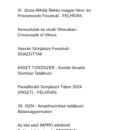
IX. Józsa Mihály Békés megyei Vers- és
Prózamondó Fesztivál - FELHÍVÁS
Keresztutak és utcák Vilniusban -
Crossroads of Vilnius
Vasvári Színjátszó Fesztivál -
DÍJAZOTTAK
KASZT TIZEDSZER - Komlói Amatőr
Színházi Találkozó
Parádfürdői Színjátszó Tábor 2024
(PASZT) - FELHÍVÁS
39. ISZN - Amatőrszínházi találkozó
Balassagyarmaton
Az idei első IMPRO elődöntő