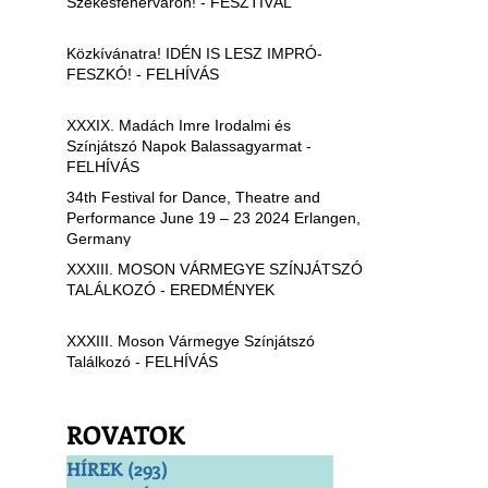
Székesfehérváron! - FESZTIVÁL
Közkívánatra! IDÉN IS LESZ IMPRÓ-
FESZKÓ! - FELHÍVÁS
XXXIX. Madách Imre Irodalmi és
Színjátszó Napok Balassagyarmat -
FELHÍVÁS
34th Festival for Dance, Theatre and
Performance June 19 – 23 2024 Erlangen,
Germany
XXXIII. MOSON VÁRMEGYE SZÍNJÁTSZÓ
TALÁLKOZÓ - EREDMÉNYEK
XXXIII. Moson Vármegye Színjátszó
Találkozó - FELHÍVÁS
ROVATOK
HÍREK
(293)
293 bejegyzés