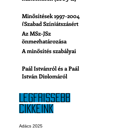
Minősítések 1997-2004
(Szabad Színjátszásért
Egyesület)
Az MSz-JSz
önmeghatározása
A minősítés szabályai
Paál Istvánról és a Paál
István Diplomáról
LEGFRISSEBB
CIKKEINK
Adács 2025