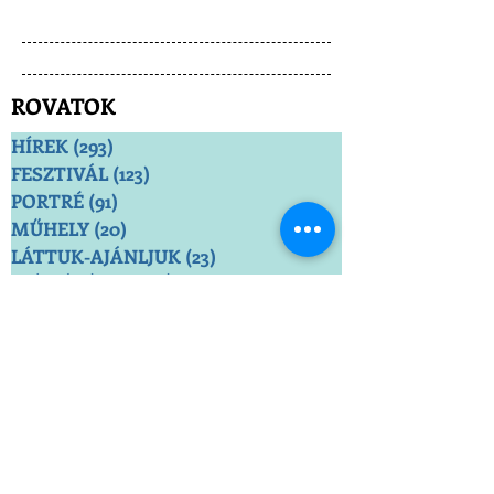
ROVATOK
HÍREK
(293)
293 bejegyzés
FESZTIVÁL
(123)
123 bejegyzés
PORTRÉ
(91)
91 bejegyzés
MŰHELY
(20)
20 bejegyzés
LÁTTUK-AJÁNLJUK
(23)
23 bejegyzés
SZÍNJÁTÉK-ESZTÉTIKA
(10)
10 bejegyzés
FOLYÓIRAT
(4)
4 bejegyzés
VÉLEMÉNY
(5)
5 bejegyzés
MÚLT
(6)
6 bejegyzés